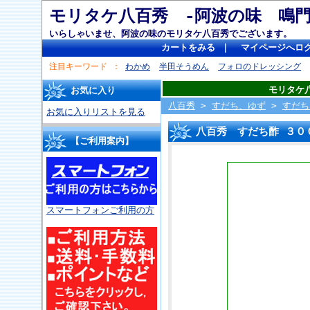
モリタケ八百秀 -阿波の味 
いらしゃいませ、阿波の味のモリタケ八百秀でございます。
カートをみる
｜
マイページへロ
注目キーワード
わかめ
半田そうめん
フォロのドレッシング
モリタケ
お気に入り
八百秀
>
すだち、ゆず
>
すだち
お気に入りリストを見る
八百秀 すだち酢 ３０
【ご利用案内】
スマートフォンご利用の方