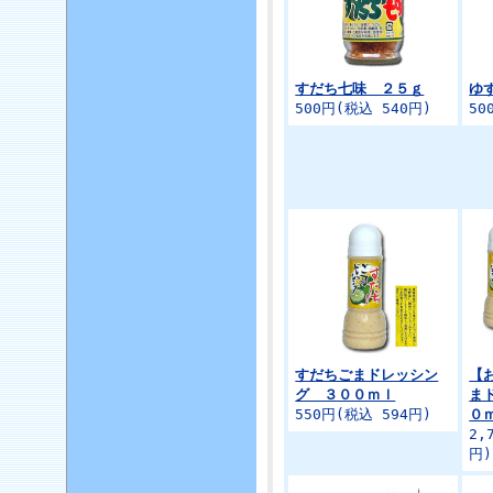
すだち七味 ２５ｇ
ゆ
500円(税込 540円)
50
すだちごまドレッシン
【
グ ３００ｍｌ
ま
550円(税込 594円)
０
2,
円)