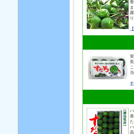
香
ま
露
り
【
実
長
こ
当
す
ハ
香
た
ハ
高