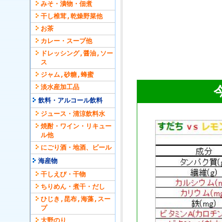
みそ・漬物・佃煮
干し椎茸,乾燥野菜他
お茶
カレー・スープ他
ドレッシング,醤油,ソー
ス
ジャム,砂糖,蜂蜜
淡水産加工品
飲料・アルコール飲料
ジュース・清涼飲料水
焼酎・ワイン・リキュー
ル他
にごり酒・地酒、ビール
海産物
干しえび・干物
ちりめん・煮干・だし
ひじき,昆布,海藻,スー
プ
大野のり