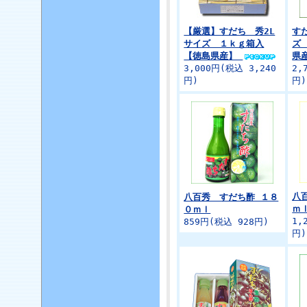
【厳選】すだち 秀2L
す
サイズ １ｋｇ箱入
ズ
【徳島県産】
県
3,000円(税込 3,240
2,
円)
円)
八
八百秀 すだち酢 １８
ｍ
０ｍｌ
1,
859円(税込 928円)
円)