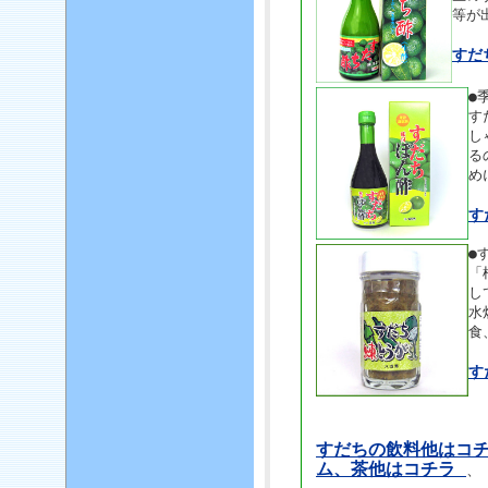
等が
すだ
●
す
し
る
め
す
●
「
し
水
食
す
すだちの飲料他はコ
ム、茶他はコチラ