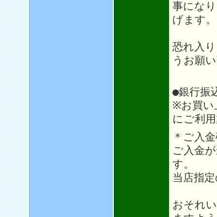
事になり
げます。
恐れ入り
うお願い
●銀行振
※お買い
にご利用
＊ご入金
ご入金が
す。
当店指定
おそれい