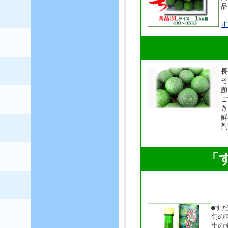
品
す
長
そ
題
ご
き
鮮
剤
「
●す
旬の
生の