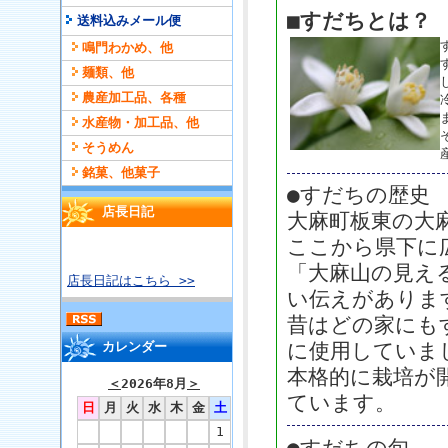
■すだちとは？
送料込みメール便
鳴門わかめ、他
麺類、他
農産加工品、各種
水産物・加工品、他
そうめん
銘菓、他菓子
●すだちの歴史
店長日記
大麻町板東の大
ここから県下に
「大麻山の見え
店長日記はこちら >>
い伝えがありま
昔はどの家にも
カレンダー
に使用していま
本格的に栽培が
＜
2026年8月
＞
ています。
日
月
火
水
木
金
土
1
●すだちの旬