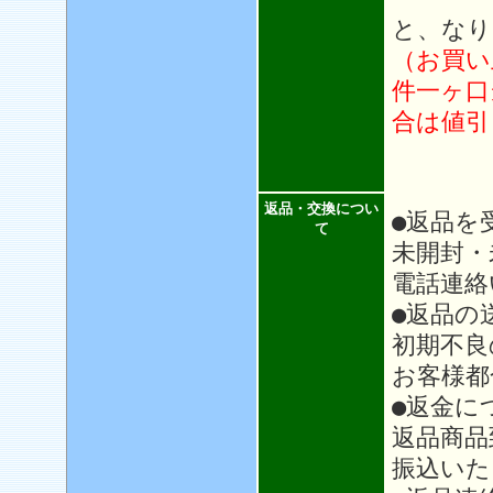
と、なり
（お買い
件一ヶ口
合は値引
返品・交換につい
●返品を
て
未開封・
電話連絡
●返品の
初期不良
お客様都
●返金に
返品商品
振込いた