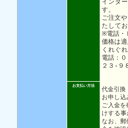
インター
す。
ご注文や
たしてお
※電話・
価格は適
くれぐれ
電話：０
２３-９
お支払い方法
代金引換
お申し込
ご入金を
けする事
なお、郵