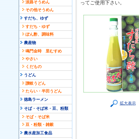
淡路そうめん
ってご使用下さい。
その他そうめん
すだち、ゆず
すだち・ゆず
ぽん酢、調味料
農産物
鳴門金時 里むすめ
やさい
くだもの
うどん
讃岐うどん
たらい・半田うどん
徳島ラーメン
拡大表示
そば・そば米・豆、粉類
そば・そば米
豆・粉類・雑穀
農水産加工食品