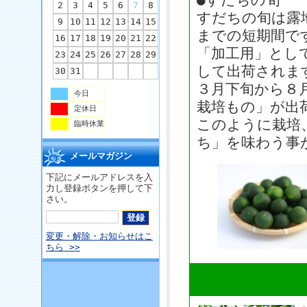
2
3
4
5
6
7
8
すだちの旬は露
9
10
11
12
13
14
15
までの短期間で
16
17
18
19
20
21
22
「加工用」とし
23
24
25
26
27
28
29
して出荷されま
30
31
３月下旬から８
今日
栽培もの」が出
定休日
このように栽培
臨時休業
ち」を味わう事
メールマガジン
下記にメールアドレスを入
力し登録ボタンを押して下
さい。
変更・解除・お知らせはこ
ちら >>