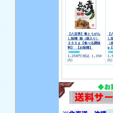
【八百秀】青とうがら
【
し味噌 箱（袋入り）
し
２５０ｇ【食べる調味
（
料】 【お味噌】
g
1,250円(税込 1,350
1,
円)
円)