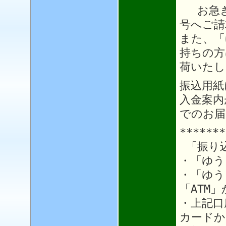
お急ぎ
号へご請
また、「
持ちの方
荷いたし
振込用紙
入金案内
でのお届
*******
「振り
・「ゆう
・「ゆう
「ATM
・上記口
カードか