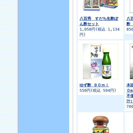
八百秀 すだち生酢ぽ
八
ん酢セット
酢
1,050円(税込 1,134
85
円)
ゆず酢 ９０ｍｌ
木
550円(税込 594円)
０
不
汁
70