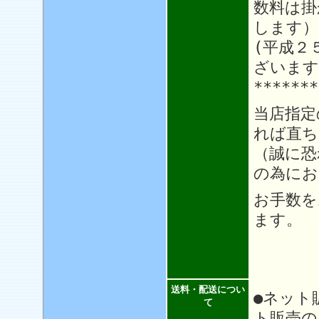
数料は掛
します）
(平成２
ざいます
*******
当店指定
れば直ち
（誠に恐
の為にお
お手数を
ます。
送料・配送につい
●ネット
て
ト販売の