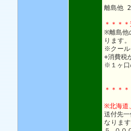
離島他 
＊＊＊＊
※離島他
ります。
※クール
+消費税
※１ヶ口
＊＊＊＊
※北海道
送付先一
なります
５,００