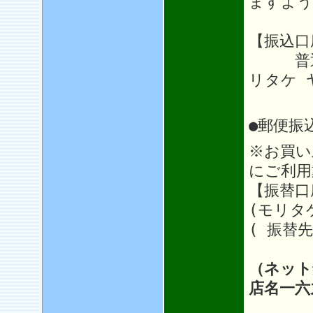
ますよう
【振込口
普通64
リタケ 
●郵便振
※お買い
にご利用
【振替口座
(モリタ
( 振替先
（ネット
店名一六