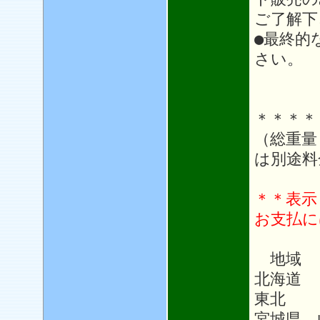
ご了解下
●最終的
さい。
＊＊＊＊
（総重量
は別途料
＊＊表示
お支払に
地域
北海道 
東北 1
宮城県、