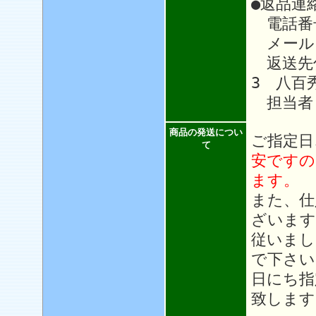
●返品連
電話番号：
メール
返送先住
3 八百
担当者
商品の発送につい
ご指定日
て
安ですの
ます。
また、仕
ざいます
従いまし
で下さい
日にち指
致します