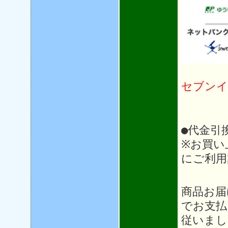
セブンイ
●代金引
※お買い
にご利用
＊＊
商品お届
でお支払
従いまし