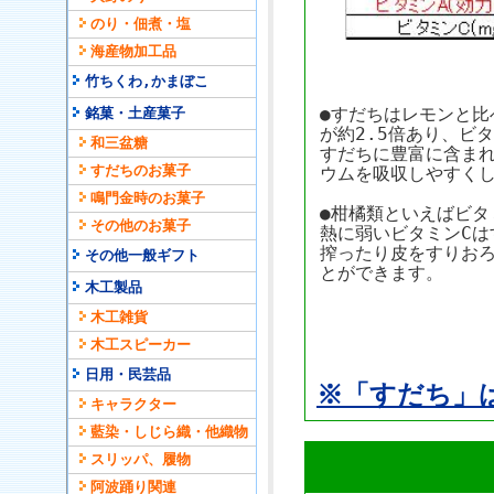
のり・佃煮・塩
海産物加工品
竹ちくわ,かまぼこ
●すだちはレモンと比
銘菓・土産菓子
が約2.5倍あり、ビ
和三盆糖
すだちに豊富に含ま
すだちのお菓子
ウムを吸収しやすく
鳴門金時のお菓子
●柑橘類といえばビタ
その他のお菓子
熱に弱いビタミンCは
搾ったり皮をすりお
その他一般ギフト
とができます。
木工製品
木工雑貨
木工スピーカー
日用・民芸品
※「すだち」
キャラクター
藍染・しじら織・他織物
スリッパ、履物
阿波踊り関連