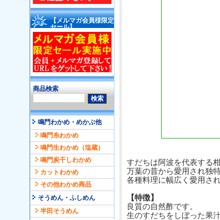
【メルマガ会員様限定
セール】
商品検索
鳴門わかめ・めかぶ他
鳴門糸わかめ
鳴門生わかめ（塩蔵）
鳴門炭干しわかめ
すだちは阿波を代表する
万葉の昔から愛用され独
カットわかめ
各種料理に幅広く愛用さ
その他わかめ商品
【特徴】
そうめん・ふしめん
良質の自然酢です。
半田そうめん
生のすだちをしぼった果