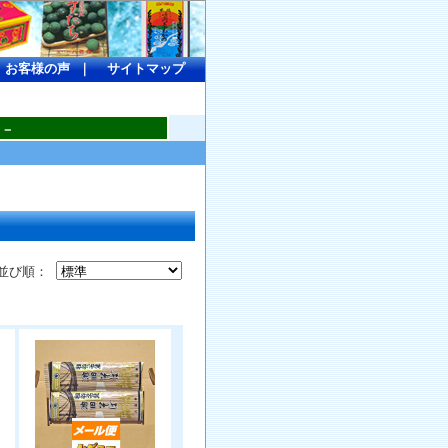
-
お客様の声
｜
サイトマップ
。－
並び順：