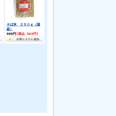
そば米 ２５０ｇ（国
産）
800円
(税込 864円)