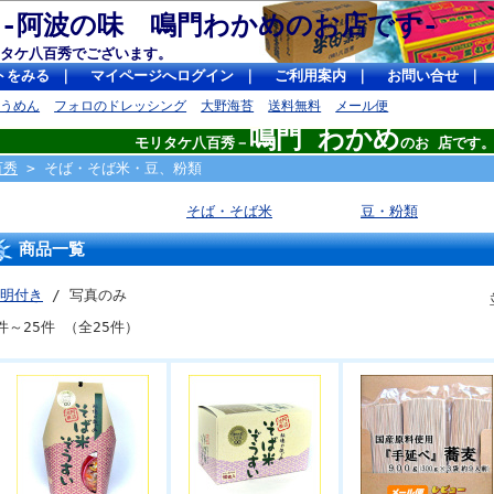
 -阿波の味 鳴門わかめのお店です
タケ八百秀でございます。
トをみる
｜
マイページへログイン
｜
ご利用案内
｜
お問い合せ
｜
そうめん
フォロのドレッシング
大野海苔
送料無料
メール便
鳴門 わかめ
モリタケ八百秀－
のお 店です
百秀
> そば・そば米・豆、粉類
そば・そば米
豆・粉類
商品一覧
明付き
/ 写真のみ
件～25件 （全25件）