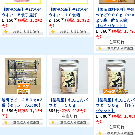
【阿波名産】そば米ぞ
【阿波名産】そば米ぞ
【国産原料使用】手延
うすい ５食手提げ
うすい １０食箱
べそば９００ｇ（300
1,150円
(税込 1,242
2,150円
(税込 2,322
ｇ３袋 約９人前）
円)
円)
【ゆうパケット】
1,660円
(税込 1,79
円)
在庫切れ
池田そば ２５０ｇ×３
【徳島産】れんこんパ
【徳島産】れんこんパ
袋【ゆうメール1000】
ウダー ５０ｇ
ウダー５０ｇ 【ゆう
1,050円
(税込 1,134
850円
(税込 918円)
パケット】
円)
在庫切れ
1,000円
(税込 1,08
円)
在庫切れ