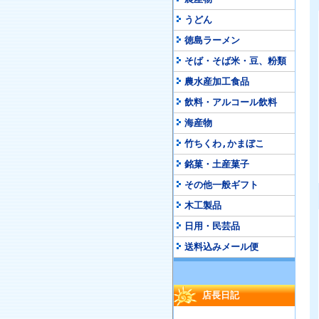
うどん
徳島ラーメン
そば・そば米・豆、粉類
農水産加工食品
飲料・アルコール飲料
海産物
竹ちくわ,かまぼこ
銘菓・土産菓子
その他一般ギフト
木工製品
日用・民芸品
送料込みメール便
店長日記