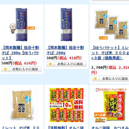
【岡本製麺】祖谷十割
【岡本製麺】祖谷十割
【ゆうパケット】ミレ
そば 200g【ゆうパケ
そば 200g
ット そば米 ２００
ット】
380円
(税込 410円)
×３袋（徳島県産）
580円
(税込 626円)
2,700円
(税込 2,91
円)
ミレット そば米 ２０
【送料無料】オルニ珍
オルニ珍味 おつまみ