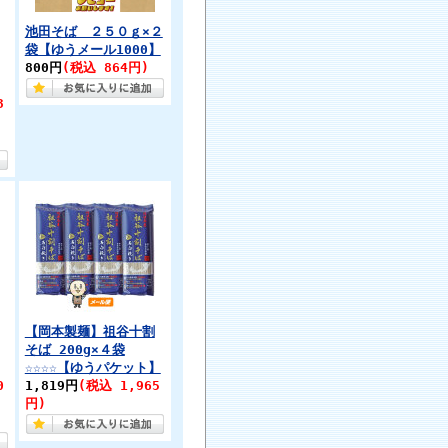
池田そば ２５０ｇ×２
袋【ゆうメール1000】
800円
(税込 864円)
3
【岡本製麺】祖谷十割
そば 200g×４袋
☆☆☆☆【ゆうパケット】
0
1,819円
(税込 1,965
円)