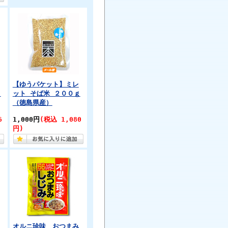
【ゆうパケット】ミレ
ｇ
ット そば米 ２００ｇ
（徳島県産）
6
1,000円
(税込 1,080
円)
オルニ珍味 おつまみ