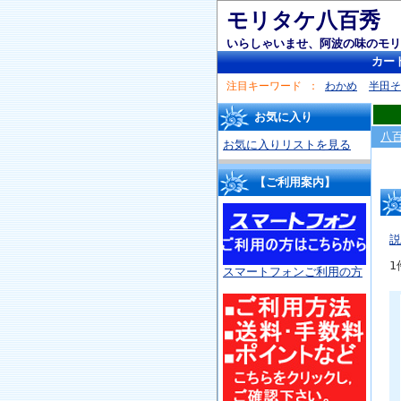
モリタケ八百秀
いらしゃいませ、阿波の味のモリ
カー
注目キーワード
わかめ
半田
お気に入り
八
お気に入りリストを見る
【ご利用案内】
説
1
スマートフォンご利用の方