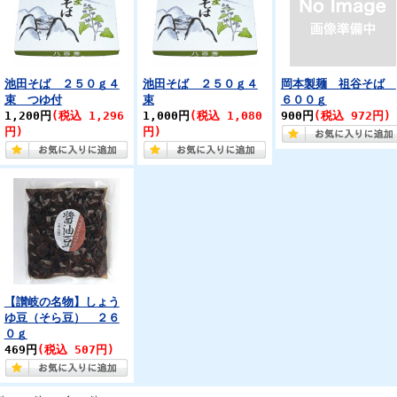
池田そば ２５０ｇ４
池田そば ２５０ｇ４
岡本製麺 祖谷そば
束 つゆ付
束
６００ｇ
1,200円
(税込 1,296
1,000円
(税込 1,080
900円
(税込 972円)
円)
円)
【讃岐の名物】しょう
ゆ豆（そら豆） ２６
０ｇ
469円
(税込 507円)