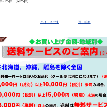
件～25件 （全25件）
そば・そば米
豆・粉類