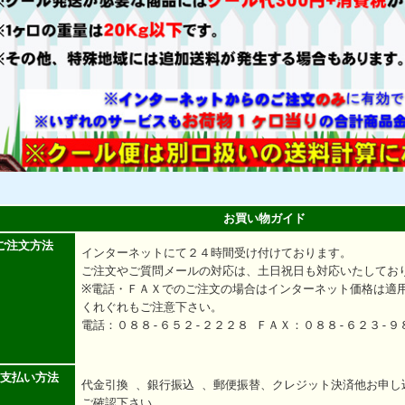
お買い物ガイド
ご注文方法
インターネットにて２４時間受け付けております。
ご注文やご質問メールの対応は、土日祝日も対応いたしてお
※電話・ＦＡＸでのご注文の場合はインターネット価格は適
くれぐれもご注意下さい。
電話：０８８-６５２-２２２８ ＦＡＸ：０８８-６２３-９
支払い方法
代金引換 、銀行振込 、郵便振替、クレジット決済他お申し
ご確認下さい。