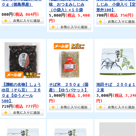
０ｇ（徳島県産）
味 おつまみしじみ
しじみ 小袋入り【定
（小袋入）×１０袋
形外100】
800円
(税込 864円)
5,000円
(税込 5,400
700円
(税込 756円)
円)
【讃岐の名物】しょう
そば米 ２５０ｇ（国
池田そば ２５０ｇ１
ゆ豆（そら豆） ２６
産）【ゆうパケット】
２束
０ｇ【ゆうメール
1,000円
(税込 1,080
3,000円
(税込 3,24
500】
円)
円)
719円
(税込 777円)