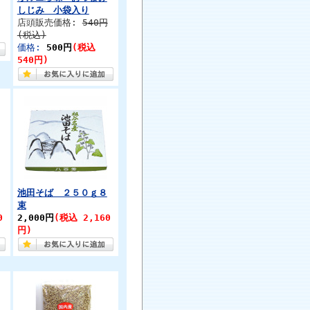
しじみ 小袋入り
店頭販売価格:
540円
(税込)
価格:
500円
(税込
540円)
池田そば ２５０ｇ８
束
0
2,000円
(税込 2,160
円)