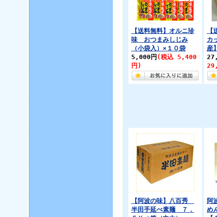
【送料無料】オルニ珍
【
味 おつまみしじみ
カ
（小袋入）×１０袋
産
5,000円
(税込 5,400
27
円)
29
【阿波の味】八百秀
阿
半田手延べ素麺 ７．
め