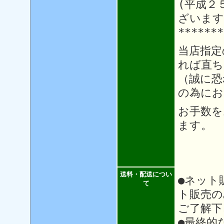
(平成２
ざいます
*******
当店指定
れば直ち
（誠に恐
の為にお
お手数を
ます。
送料・配送につい
●ネット
て
ト販売の
ご了解下
●最終的