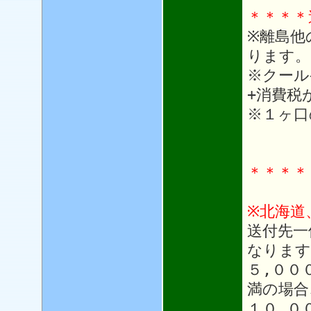
＊＊＊＊
※離島他
ります。
※クール
+消費税
※１ヶ口
＊＊＊＊
※北海道
送付先一
なります
５,００
満の場合
１０,０