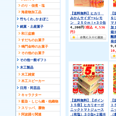
のり・佃煮・塩
海産物加工品
【送料無料】ヒカリ
【
みかんサイダー+レモ
を
竹ちくわ,かまぼこ
ン ２５０ｍｌ×３０缶
マ
銘菓・土産菓子
4,200円
(税込 4,536
加
円)
箱
和三盆糖
離
すだちのお菓子
発
9,
鳴門金時のお菓子
10
その他のお菓子
その他一般ギフト
木工製品
木工雑貨
木工スピーカー
日用・民芸品
キャラクター
【送料無料】【ポイン
【
藍染・しじら織・他織物
ト５倍】ヒカリオーガ
ト
スリッパ、履物
ニックトマトジュース
ニ
阿波踊り関連
（有塩）３０缶×２箱※
（