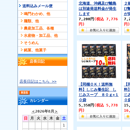
北海道、沖縄及び離島
２
送料込みメール便
は別途発送料金が発生
び
鳴門わかめ、他
します
が
7,200円
(税込 7,776
7,
麺類、他
円)
円)
農産加工品、各種
水産物・加工品、他
そうめん
銘菓、他菓子
店長日記
店長日記はこちら >>
【同梱ＯＫ！送料無
【
料】しじみ養生記 し
料
じみスープ ８０ｇ×１
じ
０袋
０
カレンダー
5,350円
(税込 5,778
15
円)
16
＜
2026年8月
＞
日
月
火
水
木
金
土
1