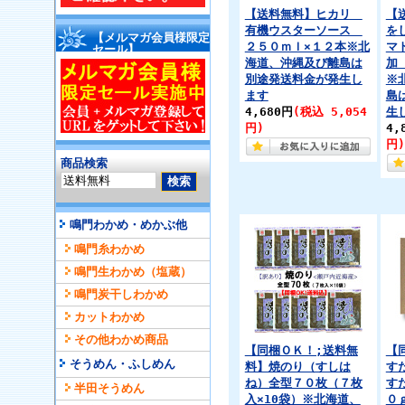
【送料無料】ヒカリ
【
有機ウスターソース
を
【メルマガ会員様限定
２５０ｍｌ×１２本※北
マ
セール】
海道、沖縄及び離島は
加
別途発送料金が発生し
※
ます
島
4,680円
(税込 5,054
生
円)
4,
円)
商品検索
鳴門わかめ・めかぶ他
鳴門糸わかめ
鳴門生わかめ（塩蔵）
鳴門炭干しわかめ
カットわかめ
その他わかめ商品
【同梱ＯＫ！;送料無
【
そうめん・ふしめん
料】焼のり（すしは
す
ね）全型７０枚（７枚
す
半田そうめん
入×10袋）※北海道、
０