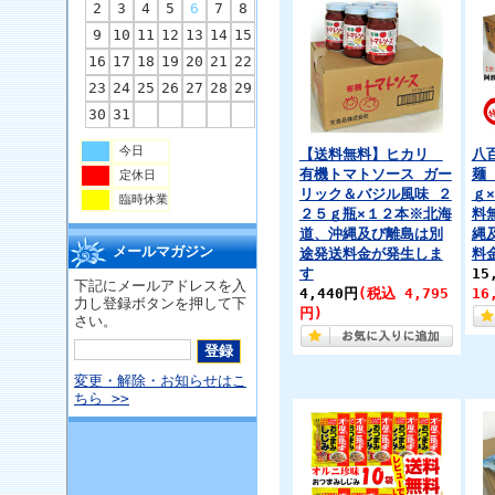
2
3
4
5
6
7
8
9
10
11
12
13
14
15
16
17
18
19
20
21
22
23
24
25
26
27
28
29
30
31
今日
【送料無料】ヒカリ
八
有機トマトソース ガー
麺
定休日
リック＆バジル風味 ２
ｇ
臨時休業
２５ｇ瓶×１２本※北海
料
道、沖縄及び離島は別
縄
メールマガジン
途発送料金が発生しま
料
す
15
下記にメールアドレスを入
4,440円
(税込 4,795
16
力し登録ボタンを押して下
円)
さい。
変更・解除・お知らせはこ
ちら >>