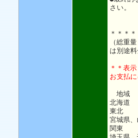
さい。
＊＊＊＊
（総重量
は別途料
＊＊表示
お支払に
地域
北海道 
東北 1
宮城県、
関東 1
埼玉県、