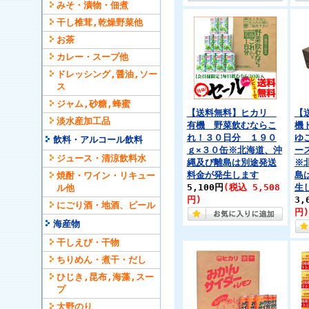
みそ・漬物・佃煮
干し椎茸,乾燥野菜他
お茶
カレー・スープ他
ドレッシング,醤油,ソー
ス
ジャム,砂糖,蜂蜜
【送料無料】ヒカリ
【
淡水産加工品
有機 野菜飲むならこ
機
れ！３０日分 １９０
ゆ
飲料・アルコール飲料
ｇ×３０缶※北海道、沖
ー
ジュース・清涼飲料水
縄及び離島は別途発送
※
料金が発生します
島
焼酎・ワイン・リキュー
5,100円
(税込 5,508
生
ル他
円)
3,
にごり酒・地酒、ビール
円)
海産物
干しえび・干物
ちりめん・煮干・だし
ひじき,昆布,海藻,スー
プ
大野のり