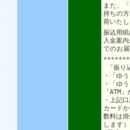
また、「
持ちの方
荷いたし
振込用紙
入金案内
でのお届
*******
「振り
・「ゆう
・「ゆう
「ATM
・上記口
カードか
数料は掛
します）