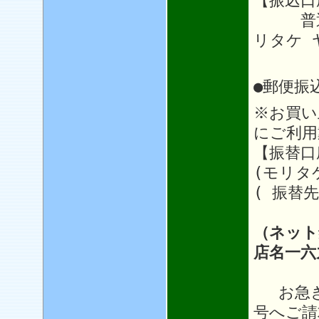
【振込口
普通64
リタケ 
●郵便振
※お買い
にご利用
【振替口座
(モリタ
( 振替先
（ネット
店名一六
お急ぎ
号へご請