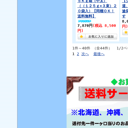
５Ｋｇ箱（中太）
【
（（１２５ｇ×３束）２
道
０袋入）【同梱ＯＫ！
途
送料無料】
す
8,
7,870円
(税込 8,500
円)
円)
1件～40件 （全44件） 1/2
1
2
次へ
最後へ