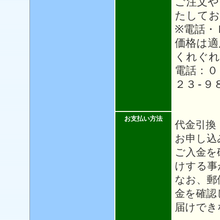
ご注文や
たしてお
※電話・
価格は適
くれぐれ
電話：０
２３-９
お支払い方法
代金引換
お申し込
ご入金を
けする事
なお、郵
金を確認
届けでき