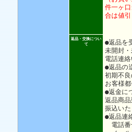
件一ヶ口
合は値引
返品・交換につい
●返品を
て
未開封・
電話連絡
●返品の
初期不良
お客様都
●返金に
返品商品
振込いた
●返品連
電話番号：