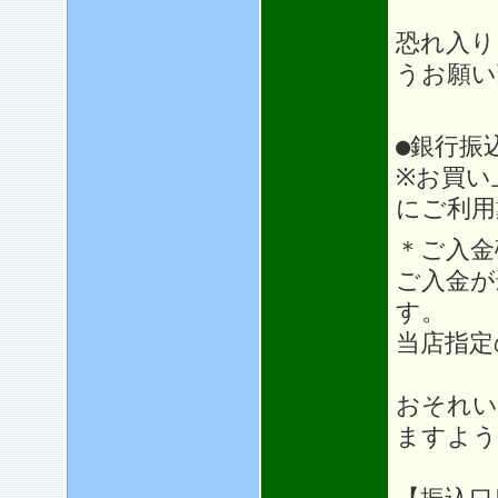
恐れ入り
うお願い
●銀行振
※お買い
にご利用
＊ご入金
ご入金が
す。
当店指定
おそれい
ますよう