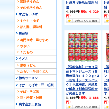
淡路そうめん
沖縄及び離島は送料別
沖
途
料
その他そうめん
4,000円
(税込 4,320
6,
すだち、ゆず
円)
円)
すだち・ゆず
ぽん酢、調味料
農産物
鳴門金時 里むすめ
やさい
くだもの
うどん
讃岐うどん
【送料無料】ヒカリ国
【
たらい・半田うどん
産トマトジュース（食
料
塩無添加）１９０ｇ×３
ン
徳島ラーメン
０缶箱【シーズンパッ
（
ク】※北海道、沖縄及
道
そば・そば米・豆、粉類
び離島は別途発送料金
途
そば・そば米
が発生します
す
豆・粉類・雑穀
3,600円
(税込 3,888
4,
円)
円)
農水産加工食品