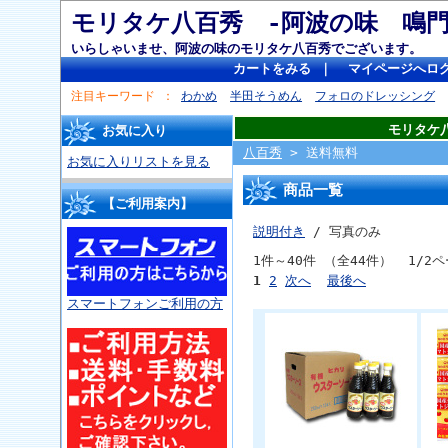
モリタケ八百秀 -阿波の味 
いらしゃいませ、阿波の味のモリタケ八百秀でございます。
カートをみる
｜
マイページへロ
注目キーワード
わかめ
半田そうめん
フォロのドレッシング
モリタケ
お気に入り
八百秀
> 送料無料
お気に入りリストを見る
商品一覧
【ご利用案内】
説明付き
/ 写真のみ
1件～40件 （全44件） 1/2
1
2
次へ
最後へ
スマートフォンご利用の方