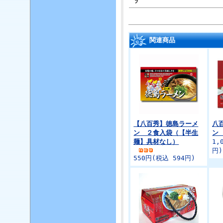
関連商品
【八百秀】徳島ラーメ
八
ン ２食入袋（【半生
ン
麺】具材なし）
1,
円)
550円(税込 594円)