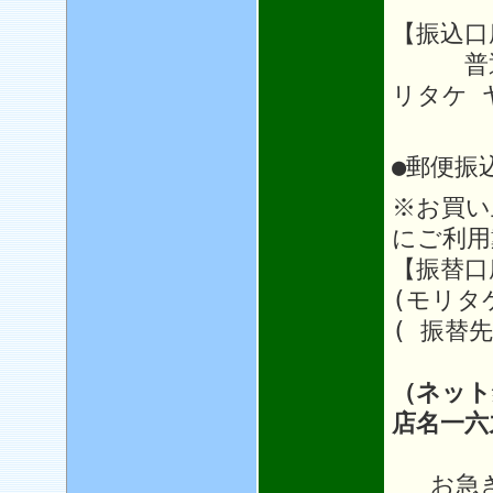
【振込口
普通64
リタケ 
●郵便振
※お買い
にご利用
【振替口座
(モリタ
( 振替先
（ネット
店名一六
お急ぎ