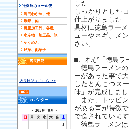
した。
送料込みメール便
しっかりとしたコ
鳴門わかめ、他
仕上がりました。
麺類、他
具材に徳島ラーメ
農産加工品、各種
ューやネギ、メ
水産物・加工品、他
さい。
そうめん
銘菓、他菓子
■これが「徳島ラ
店長日記
徳島ラーメンの
ーがあった事で大
店長日記はこちら >>
したとんこつスー
味」が完成しまし
また、トッピン
カレンダー
がある事が特徴で
＜
2026年8月
＞
で食されていま
日
月
火
水
木
金
土
徳島ラーメンは
1