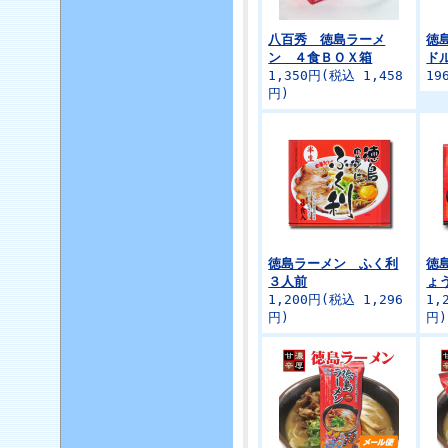
八百秀 徳島ラーメ
徳
ン ４食ＢＯＸ箱
ドル
1,350円(税込 1,458
19
円)
徳島ラーメン ふく利
徳
３人前
ょ
1,200円(税込 1,296
1,
円)
円)