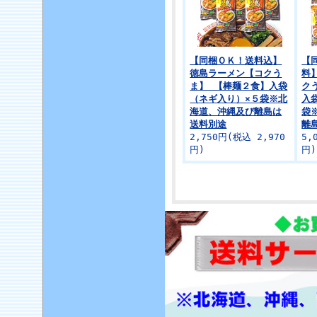
【同梱ＯＫ！送料込】
【
徳島ラーメン【コクう
料
ま】 【棒麺２食】入袋
ク
（ネギ入り）×５袋※北
入
海道、沖縄及び離島は
袋
送料別途
離
2,750円(税込 2,970
5,
円)
円)