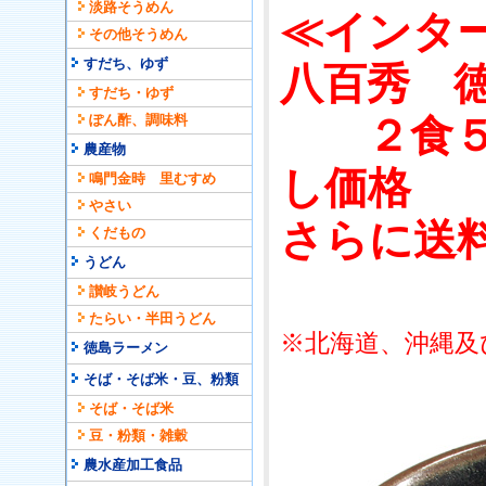
淡路そうめん
≪インタ
その他そうめん
すだち、ゆず
八百秀 
すだち・ゆず
ぽん酢、調味料
２食５袋
農産物
し価格
鳴門金時 里むすめ
やさい
さらに送料
くだもの
うどん
讃岐うどん
たらい・半田うどん
※北海道、沖縄及
徳島ラーメン
そば・そば米・豆、粉類
そば・そば米
豆・粉類・雑穀
農水産加工食品