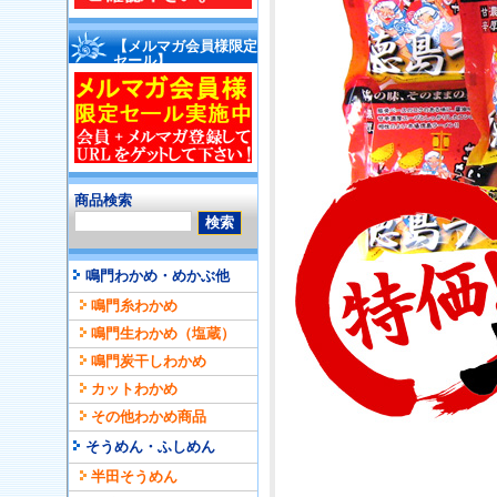
【メルマガ会員様限定
セール】
商品検索
鳴門わかめ・めかぶ他
鳴門糸わかめ
鳴門生わかめ（塩蔵）
鳴門炭干しわかめ
カットわかめ
その他わかめ商品
そうめん・ふしめん
半田そうめん