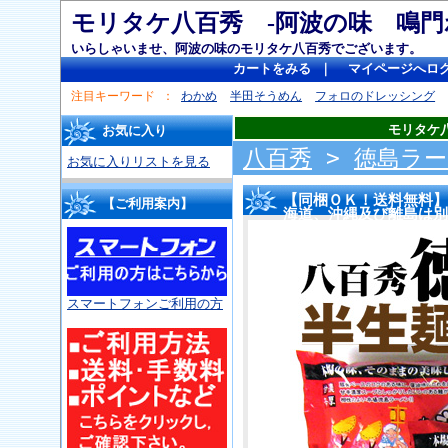
モリタケ八百秀 -阿波の味 
いらしゃいませ、阿波の味のモリタケ八百秀でございます。
カートをみる
｜
マイページへロ
注目キーワード
わかめ
半田そうめん
フォロのドレッシング
モリタケ
お気に入り
八百秀
>
徳島ラー
お気に入りリストを見る
【同梱ＯＫ！送料無料】
【ご利用案内】
海道、沖縄及び離島は
スマートフォンご利用の方