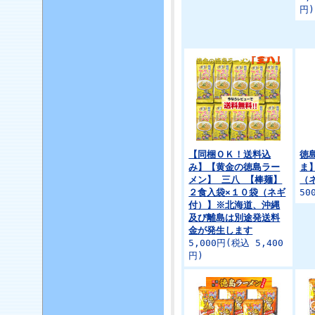
円)
【同梱ＯＫ！送料込
徳
み】【黄金の徳島ラー
ま
メン】 三八 【棒麺】
（
２食入袋×１０袋（ネギ
50
付）】※北海道、沖縄
及び離島は別途発送料
金が発生します
5,000円(税込 5,400
円)