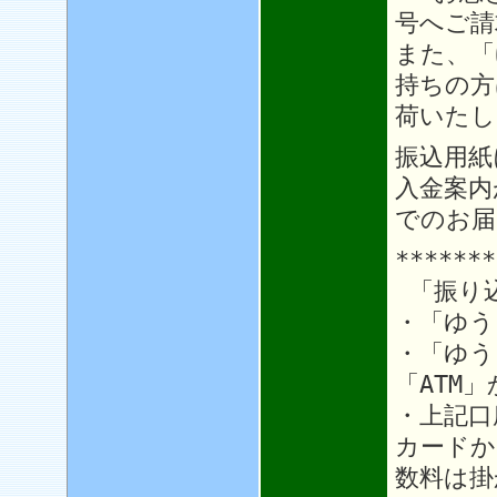
号へご請
また、「
持ちの方
荷いたし
振込用紙
入金案内
でのお届
*******
「振り
・「ゆう
・「ゆう
「ATM
・上記口
カードか
数料は掛