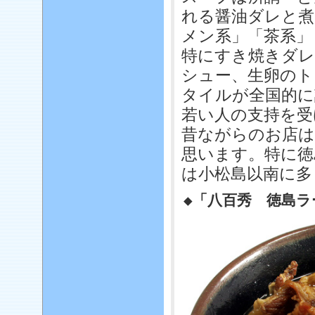
れる醤油ダレと煮
メン系」「茶系」
特にすき焼きダレ
シュー、生卵のト
タイルが全国的に
若い人の支持を受
昔ながらのお店は
思います。特に徳
は小松島以南に多
◆「八百秀 徳島ラ