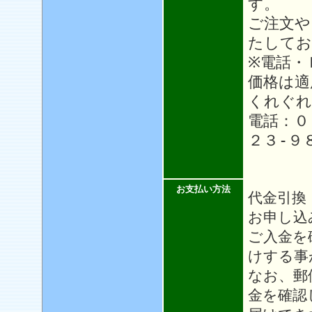
す。
ご注文や
たしてお
※電話・
価格は適
くれぐれ
電話：０
２３-９
お支払い方法
代金引換
お申し込
ご入金を
けする事
なお、郵
金を確認