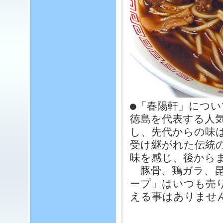
●「春陽軒」につい
徳島を代表する人
し、先代からの味
受け継がれた伝統
味を感じ、後から
豚骨、鶏ガラ、昆
ープ」はいつも売
える事はありませ