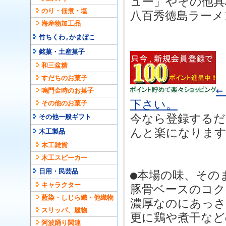
ュー」やその他具
のり・佃煮・塩
八百秀徳島ラーメ
海産物加工品
竹ちくわ,かまぼこ
銘菓・土産菓子
和三盆糖
すだちのお菓子
鳴門金時のお菓子
下さい。
その他のお菓子
今なら登録するだ
その他一般ギフト
んと楽になりま
木工製品
木工雑貨
木工スピーカー
日用・民芸品
●本場の味、その
キャラクター
豚骨ベースのコク
藍染・しじら織・他織物
濃厚なのにあっさ
スリッパ、履物
更に鶏や煮干など
阿波踊り関連