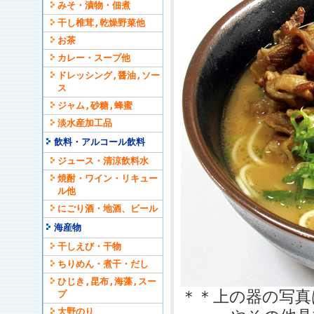
みそ・漬物・佃煮
干し椎茸,乾燥野菜他
お茶
カレー・スープ他
ドレッシング,醤油,ソー
ス
ジャム,砂糖,蜂蜜
淡水産加工品
飲料・アルコール飲料
ジュース・清涼飲料水
焼酎・ワイン・リキュー
ル他
にごり酒・地酒、ビール
海産物
干しえび・干物
ちりめん・煮干・だし
ひじき,昆布,海藻,スー
＊＊上の器の写真
プ
大野のり