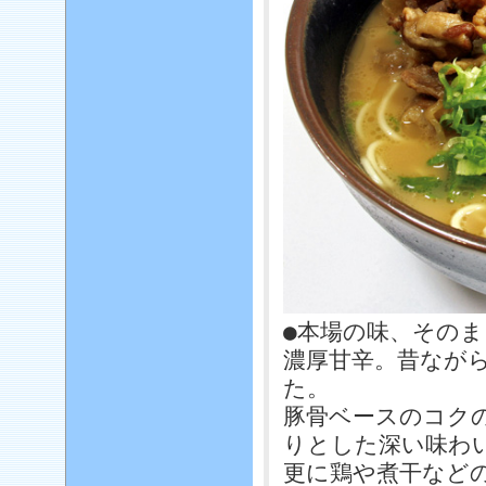
●本場の味、その
濃厚甘辛。昔なが
た。
豚骨ベースのコク
りとした深い味わ
更に鶏や煮干など