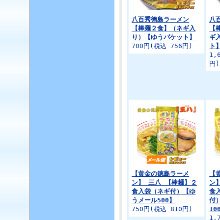
八百秀徳島ラーメン
八
【棒麺２食】（ネギ入
【
り）【ゆうパケット】
ギ
700円(税込 756円)
ト
1,
円)
【黄金の徳島ラーメ
【
ン】 三八 【棒麺】２
ン
食入袋（ネギ付）【ゆ
食
うメール500】
付
750円(税込 810円)
10
1,