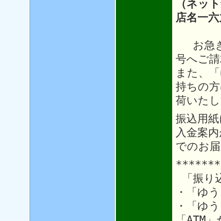
（ネット
店名一六
お急ぎ
号へご請
また、「
持ちの方
荷いたし
振込用紙
入金案内
でのお届
*******
「振り
・「ゆう
・「ゆう
「ATM