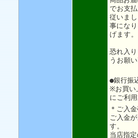
でお支払
従いまし
事になり
げます。
恐れ入り
うお願い
●銀行振
※お買い
にご利用
＊ご入金
ご入金が
す。
当店指定