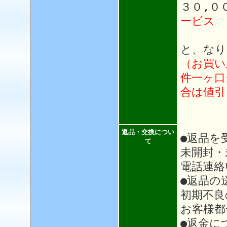
３０,０
ービス
と、なり
（お買い
件一ヶ口
合は値引
返品・交換につい
●返品を
て
未開封・
電話連絡
●返品の
初期不良
お客様都
●返金に