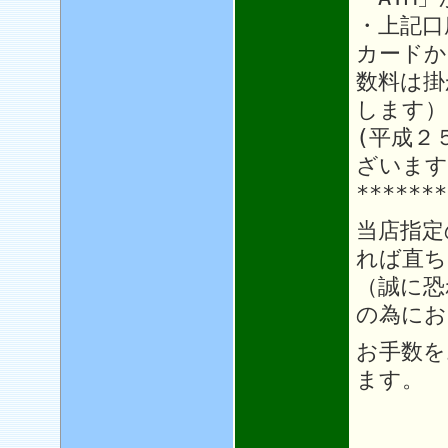
・上記口
カードか
数料は掛
します）
(平成２
ざいます
*******
当店指定
れば直ち
（誠に恐
の為にお
お手数を
ます。