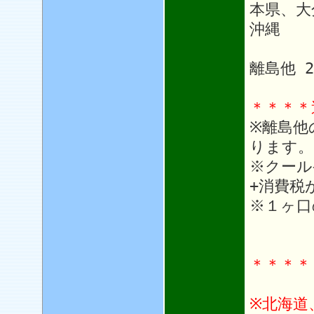
本県、大
沖縄 1
離島他 
＊＊＊＊
※離島他
ります。
※クール
+消費税
※１ヶ口
＊＊＊＊
※北海道