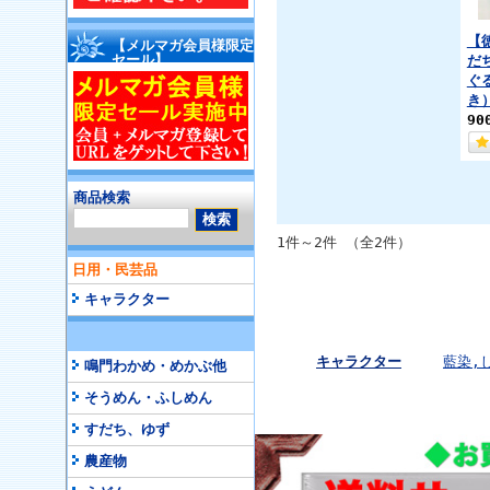
【
【メルマガ会員様限定
セール】
だ
ぐ
き
90
商品検索
1件～2件 （全2件）
日用・民芸品
キャラクター
キャラクター
藍染,
鳴門わかめ・めかぶ他
そうめん・ふしめん
すだち、ゆず
農産物