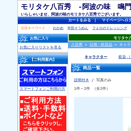
モリタケ八百秀 -阿波の味 
いらしゃいませ、阿波の味のモリタケ八百秀でございます。
カートをみる
｜
マイページへロ
注目キーワード
わかめ
半田そうめん
フォロのドレッシング
モリタケ
お気に入り
八百秀
>
日用・民芸品
> キャラ
お気に入りリストを見る
キャラクター
藍染,
【ご利用案内】
商品一覧
説明付き
/ 写真のみ
1件～2件 （全2件）
スマートフォンご利用の方