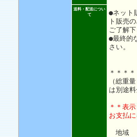
送料・配送につい
●ネット
て
ト販売の
ご了解下
●最終的
さい。
＊＊＊＊
（総重量
は別途料
＊＊表示
お支払に
地域