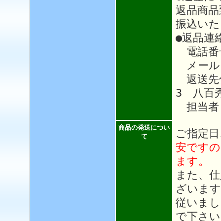
返品商品
振込いた
●返品連
電話番号：
メール
返送先住
3 八百
担当者
商品の発送につい
ご指定日
て
安ですの
ます。
また、仕
ざいます
従いまし
で下さい