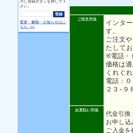
力し登録ボタンを押して下
さい。
ご注文方法
インター
変更・解除・お知らせはこ
ちら >>
す。
ご注文や
たしてお
※電話・
価格は適
くれぐれ
電話：０
２３-９
お支払い方法
代金引換
お申し込
ご入金を