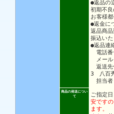
●返品の
初期不良
お客様都
●返金に
返品商品
振込いた
●返品連
電話番号：
メール
返送先住
3 八百
担当者
商品の発送につい
ご指定日
て
安ですの
ます。