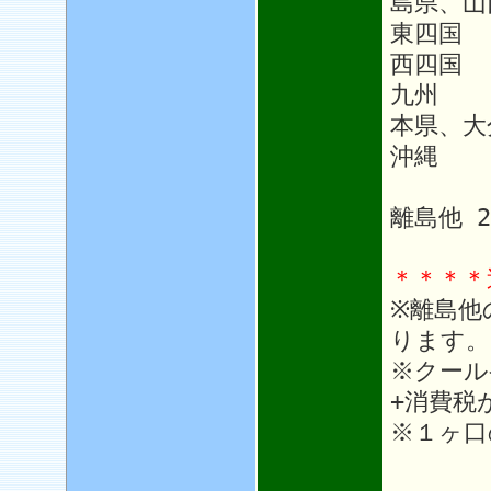
島県、山
東四国
西四国 
九州 1
本県、大
沖縄 1
離島他 
＊＊＊＊
※離島他
ります。
※クール
+消費税
※１ヶ口