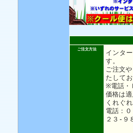
ご注文方法
インター
す。
ご注文や
たしてお
※電話・
価格は適
くれぐれ
電話：０
２３-９