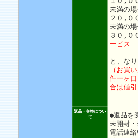
１０,０
未満の場
２０,０
未満の場
３０,０
ービス
と、なり
（お買い
件一ヶ口
合は値引
返品・交換につい
●返品を
て
未開封・
電話連絡