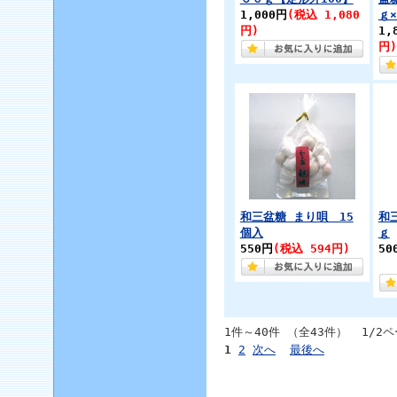
1,000円
(税込 1,080
ｇ
円)
1,
円)
和三盆糖 まり唄 15
和
個入
ｇ
550円
(税込 594円)
50
1件～40件 （全43件） 1/2
1
2
次へ
最後へ