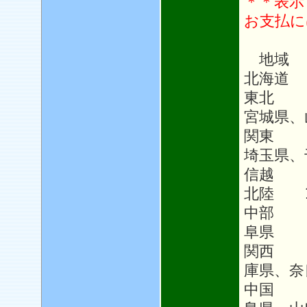
＊＊表示
お支払に
地域
北海道 
東北 1
宮城県、
関東 1
埼玉県、
信越 1
北陸 1
中部 1
阜県
関西 
庫県、奈
中国 