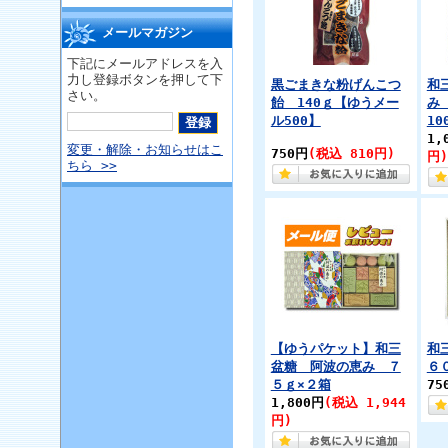
メールマガジン
下記にメールアドレスを入
力し登録ボタンを押して下
黒ごまきな粉げんこつ
和
さい。
飴 140ｇ【ゆうメー
み
ル500】
10
1,
変更・解除・お知らせはこ
750円
(税込 810円)
円)
ちら >>
【ゆうパケット】和三
和
盆糖 阿波の恵み ７
６
５ｇ×２箱
75
1,800円
(税込 1,944
円)