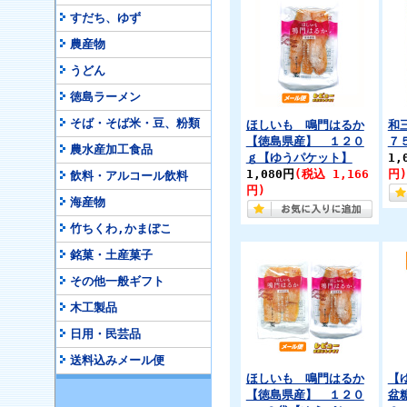
すだち、ゆず
農産物
うどん
徳島ラーメン
そば・そば米・豆、粉類
ほしいも 鳴門はるか
和
【徳島県産】 １２０
７
農水産加工食品
ｇ【ゆうパケット】
1,
1,080円
(税込 1,166
円)
飲料・アルコール飲料
円)
海産物
竹ちくわ,かまぼこ
銘菓・土産菓子
その他一般ギフト
木工製品
日用・民芸品
送料込みメール便
ほしいも 鳴門はるか
【
【徳島県産】 １２０
盆