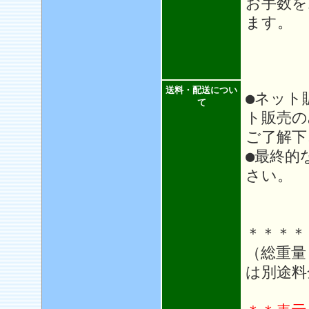
お手数を
ます。
送料・配送につい
●ネット
て
ト販売の
ご了解下
●最終的
さい。
＊＊＊＊
（総重量
は別途料