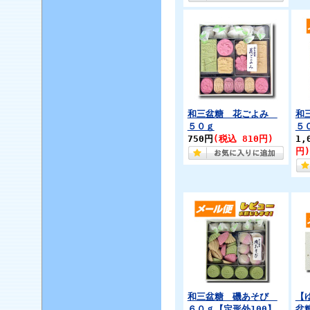
和三盆糖 花ごよみ
和
５０ｇ
５
750円
(税込 810円)
1,
円)
和三盆糖 磯あそび
【
６０ｇ【定形外100】
盆