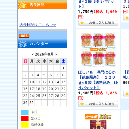
ｇ×２袋【ゆうパケッ
０
店長日記
ト】
1,
1,759円
(税込 1,900
円)
円)
店長日記はこちら >>
カレンダー
＜
2026年8月
＞
日
月
火
水
木
金
土
1
ほしいも 鳴門はるか
【
2
3
4
5
6
7
8
【徳島県産】 １２０
礼
9
10
11
12
13
14
15
ｇ×６袋【送料込み ゆ
80
うパケット】
16
17
18
19
20
21
22
4,480円
(税込 4,838
23
24
25
26
27
28
29
円)
30
31
今日
定休日
臨時休業