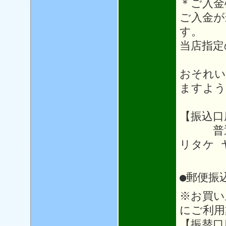
＊ご入金
ご入金が
す。
当店指定
おそれい
ますよう
【振込口
普通64
リタケ 
●郵便振
※お買い
にご利用
【振替口座