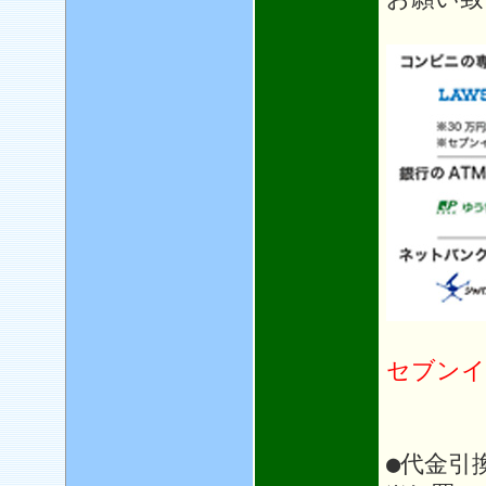
セブンイ
●代金引