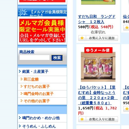
【メルマガ会員様限定
セール】
すだち日和 ラングド
仙
シャ １２枚入
84
500円
(税込 540円)
在庫切れ
商品検索
銘菓・土産菓子
和三盆糖
すだちのお菓子
【ゆうパケット】【里
【
むすめ】金時なっとう
む
鳴門金時のお菓子
の里 ２２０ｇ×２袋
の
その他のお菓子
（総重量５８０ｇ）
95
1,650円
(税込 1,782
円)
鳴門わかめ・めかぶ他
そうめん・ふしめん