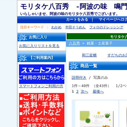
モリタケ八百秀 -阿波の味 
いらしゃいませ、阿波の味のモリタケ八百秀でございます。
カートをみる
｜
マイページへロ
注目キーワード
わかめ
半田そうめん
フォロのドレッシング
モリタケ
お気に入り
八百秀
> 銘菓・土産菓子
お気に入りリストを見る
和三盆糖
すだちのお
【ご利用案内】
商品一覧
説明付き
/ 写真のみ
1件～40件 （全43件） 1/2
スマートフォンご利用の方
1
2
次へ
最後へ