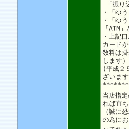
「振り
・「ゆう
・「ゆう
「ATM
・上記口
カードか
数料は掛
します）
(平成２
ざいます
*******
当店指定
れば直ち
（誠に恐
の為にお