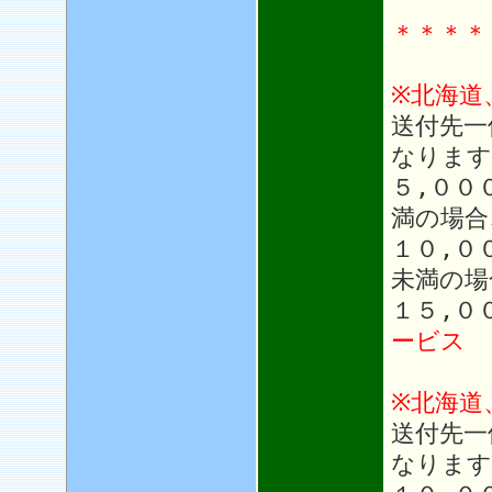
＊＊＊＊
※北海道
送付先一
なります
５,００
満の場合
１０,０
未満の場
１５,０
ービス
※北海道
送付先一
なります