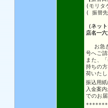
(モリタ
( 振替先
（ネット
店名一六
お急ぎ
号へご請
また、「
持ちの方
荷いたし
振込用紙
入金案内
でのお届
*******