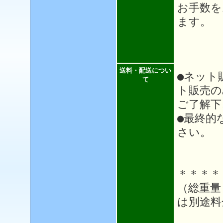
お手数を
ます。
送料・配送につい
●ネット
て
ト販売の
ご了解下
●最終的
さい。
＊＊＊＊
（総重量
は別途料