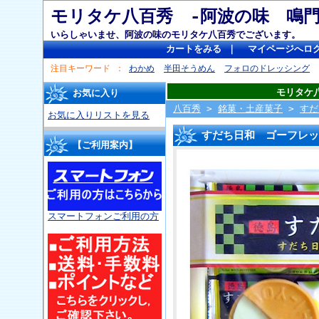
モリタケ八百秀 -阿波の味 
いらしゃいませ、阿波の味のモリタケ八百秀でございます。
カートをみる
｜
マイページへロ
注目キーワード
わかめ
半田そうめん
フォロのドレッシング
モリタケ
お気に入り
八百秀
>
銘菓・土産菓子
>
すだ
お気に入りリストを見る
すだち日和 ゴーフレッ
【ご利用案内】
スマートフォンご利用の方