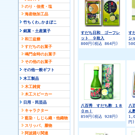
のり・佃煮・塩
海産物加工品
竹ちくわ,かまぼこ
銘菓・土産菓子
すだち日和 ゴーフレ
す
ット ９枚入
シ
和三盆糖
800円(税込 864円)
50
すだちのお菓子
鳴門金時のお菓子
その他のお菓子
その他一般ギフト
木工製品
木工雑貨
木工スピーカー
日用・民芸品
八百秀 すだち酢 １８
八
キャラクター
０ｍｌ
ん
859円(税込 928円)
1,
藍染・しじら織・他織物
円)
スリッパ、履物
阿波踊り関連