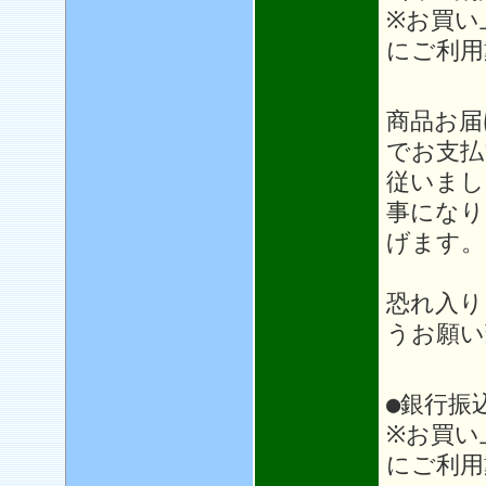
※お買い
にご利用
＊＊
商品お届
でお支払
従いまし
事になり
げます。
恐れ入り
うお願い
●銀行振
※お買い
にご利用