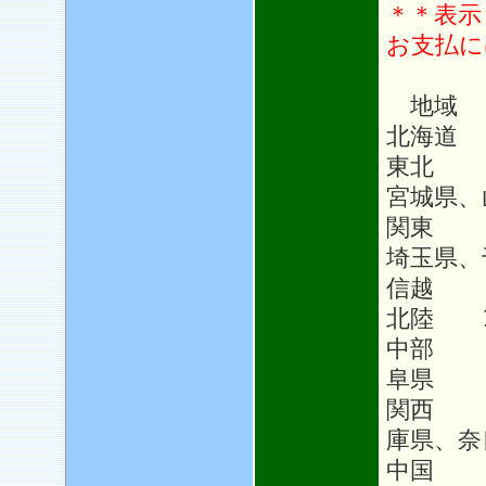
＊＊表示
お支払に
地域
北海道 
東北 1
宮城県、
関東 1
埼玉県、
信越 1
北陸 1
中部 1
阜県
関西 
庫県、奈
中国 