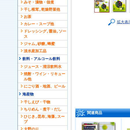
みそ・漬物・佃煮
干し椎茸,乾燥野菜他
お茶
拡大表
カレー・スープ他
ドレッシング,醤油,ソー
ス
ジャム,砂糖,蜂蜜
淡水産加工品
飲料・アルコール飲料
ジュース・清涼飲料水
焼酎・ワイン・リキュー
ル他
にごり酒・地酒、ビール
海産物
干しえび・干物
ちりめん・煮干・だし
関連商品
ひじき,昆布,海藻,スー
プ
大野のり