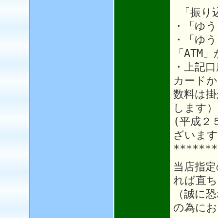
「振り
・「ゆう
・「ゆう
「ATM
・上記口
カードか
数料は掛
します）
(平成２
ざいます
*******
当店指定
れば直ち
（誠に恐
の為にお