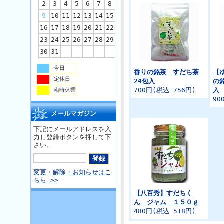
2
3
4
5
6
7
8
9
10
11
12
13
14
15
16
17
18
19
20
21
22
23
24
25
26
27
28
29
30
31
今日
香りの銘茶 すだち茶
【
定休日
24包入
の
700円(税込 756円)
入
臨時休業
90
メールマガジン
下記にメールアドレスを入
力し登録ボタンを押して下
さい。
変更・解除・お知らせはこ
ちら >>
【八百秀】すだちく
ん ジャム １５０ｇ
480円(税込 518円)