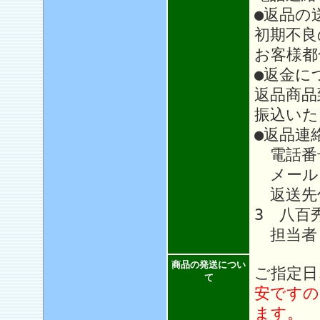
●返品の
初期不良
お客様都
●返金に
返品商品
振込いた
●返品連
電話番号：
メール
返送先住
3 八百
担当者
商品の発送につい
ご指定日
て
安ですの
ます。