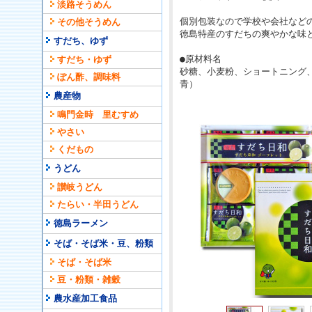
淡路そうめん
個別包装なので学校や会社など
その他そうめん
徳島特産のすだちの爽やかな味
すだち、ゆず
●原材料名
すだち・ゆず
砂糖、小麦粉、ショートニング
ぽん酢、調味料
青）
農産物
鳴門金時 里むすめ
やさい
くだもの
うどん
讃岐うどん
たらい・半田うどん
徳島ラーメン
そば・そば米・豆、粉類
そば・そば米
豆・粉類・雑穀
農水産加工食品