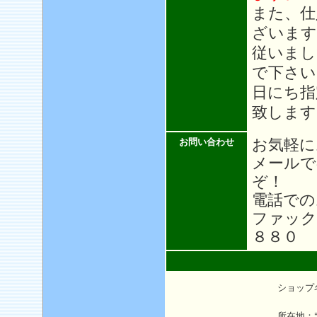
また、仕
ざいます
従いまし
で下さい
日にち指
致します
お気軽に
お問い合わせ
メール
ぞ！
電話での
ファック
８８０
ショップ
所在地：〒