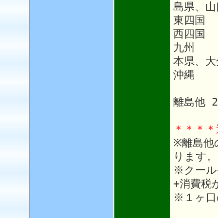
島県、山
東四国
西四国 
九州 1
本県、大
沖縄 1
離島他 
＊＊＊＊
※離島他
ります。
※クール
+消費税
※１ヶ口