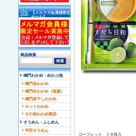
【メルマガ会員様限定
セール】
商品検索
鳴門わかめ・めかぶ他
鳴門糸わかめ
鳴門生わかめ（塩蔵）
鳴門炭干しわかめ
カットわかめ
その他わかめ商品
そうめん・ふしめん
半田そうめん
ゴーフレット １８枚入