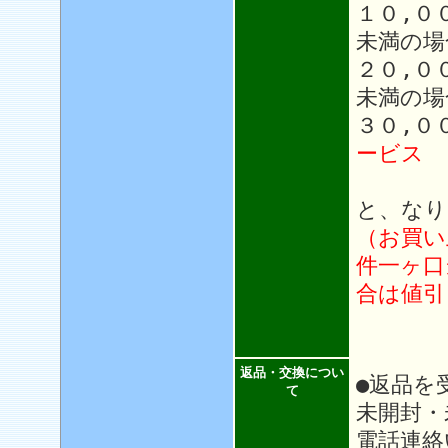
１０,０
未満の場
２０,０
未満の場
３０,０
ービス
と、なり
（お買い
件一ヶ口
合は値引
返品・交換につい
●返品を
て
未開封・
電話連絡