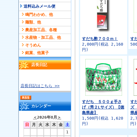
送料込みメール便
鳴門わかめ、他
麺類、他
農産加工品、各種
水産物・加工品、他
すだち酢７００ｍｌ
す
2,000円(税込 2,160
50
そうめん
円)
銘菓、他菓子
店長日記
店長日記はこちら >>
すだち ５００ｇ手さ
す
カレンダー
げ（秀２Lサイズ）【徳
ズ
島県産】
県
＜
2026年8月
＞
1,500円(税込 1,620
2,
円)
円)
日
月
火
水
木
金
土
1