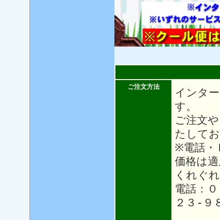
ご注文方法
インター
す。
ご注文や
たしてお
※電話・
価格は適
くれぐれ
電話：０
２３-９