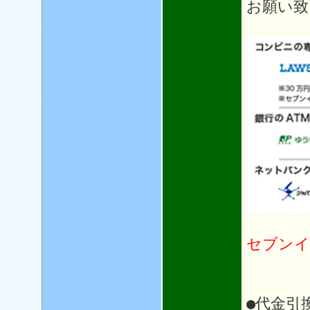
お願い致
セブンイ
●代金引