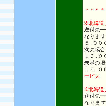
＊＊＊＊
※北海道
送付先一
なります
５,００
満の場合
１０,０
未満の場
１５,０
ービス
※北海道
送付先一
なります