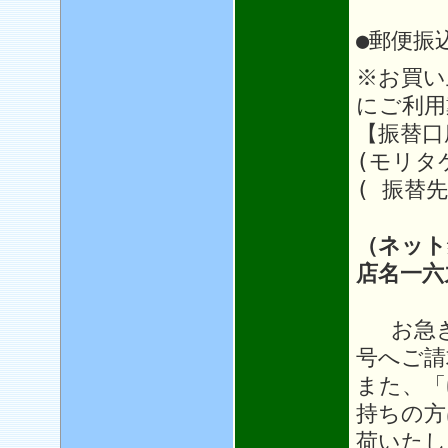
●郵便振
※お買い
にご利用
【振替口座
(モリタ
( 振替先
（ネット
店名一六
お急ぎ
号へご請
また、「
持ちの方
荷いたし