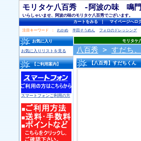
モリタケ八百秀 -阿波の味 
いらしゃいませ、阿波の味のモリタケ八百秀でございます。
カートをみる
｜
マイページへロ
注目キーワード
わかめ
半田そうめん
フォロのドレッシング
モリタケ
お気に入り
八百秀
>
すだち
お気に入りリストを見る
【八百秀】すだちくん 
【ご利用案内】
スマートフォンご利用の方