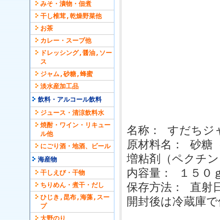
みそ・漬物・佃煮
干し椎茸,乾燥野菜他
お茶
カレー・スープ他
ドレッシング,醤油,ソー
ス
ジャム,砂糖,蜂蜜
淡水産加工品
飲料・アルコール飲料
ジュース・清涼飲料水
焼酎・ワイン・リキュー
名称： すだちジ
ル他
原材料名： 砂糖
にごり酒・地酒、ビール
増粘剤（ペクチン
海産物
内容量： １５０
干しえび・干物
保存方法： 直射
ちりめん・煮干・だし
ひじき,昆布,海藻,スー
開封後は冷蔵庫で
プ
大野のり