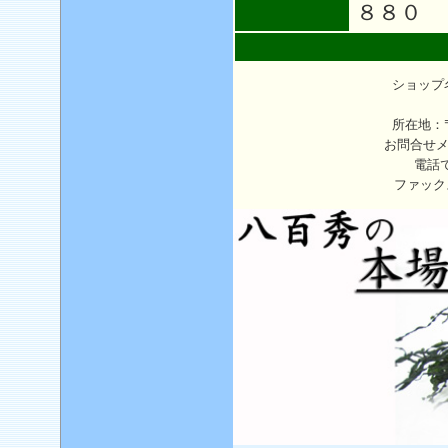
８８０
ショップ
所在地：〒
お問合せ
電話
ファック