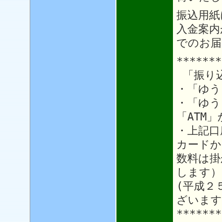
振込用紙
入金案内
でのお届
*******
「振り
・「ゆう
・「ゆう
「ATM
・上記口
カードか
数料は掛
します）
(平成２
ざいます
*******