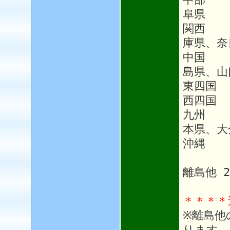
阜県
関西 
庫県、奈
中国 
島県、山
東四国
西四国 
九州 1
本県、大
沖縄 1
離島他 
＊＊＊＊
※離島他
ります。