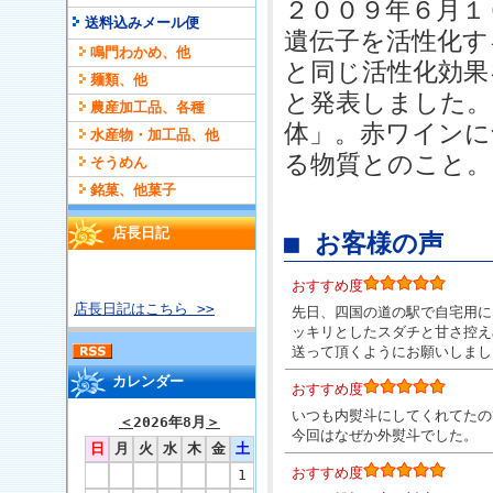
２００９年６月１
送料込みメール便
遺伝子を活性化す
鳴門わかめ、他
と同じ活性化効果
麺類、他
と発表しました。
農産加工品、各種
体」。赤ワインに
水産物・加工品、他
る物質とのこと。
そうめん
銘菓、他菓子
店長日記
■ お客様の声
おすすめ度
店長日記はこちら >>
先日、四国の道の駅で自宅用に
ッキリとしたスダチと甘さ控え
送って頂くようにお願いしまし
カレンダー
おすすめ度
いつも内熨斗にしてくれてたの
＜
2026年8月
＞
今回はなぜか外熨斗でした。
日
月
火
水
木
金
土
おすすめ度
1