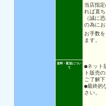
当店指定
れば直ち
（誠に恐
の為にお
お手数を
ます。
送料・配送につい
●ネット
て
ト販売の
ご了解下
●最終的
さい。