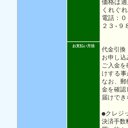
価格は適
くれぐれ
電話：０
２３-９
お支払い方法
代金引換
お申し込
ご入金を
けする事
なお、郵
金を確認
届けでき
●クレジ
決済手数