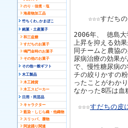
のり・佃煮・塩
海産物加工品
☆☆☆すだち
竹ちくわ,かまぼこ
銘菓・土産菓子
2006年、 徳
和三盆糖
上昇を抑える効果
すだちのお菓子
同チームと農協の
鳴門金時のお菓子
尿病治療の効果が
その他のお菓子
で、慢性糖尿病の
その他一般ギフト
チの絞りかすの粉
木工製品
ったことがわかり
木工雑貨
なかった8匹は血
木工スピーカー
日用・民芸品
キャラクター
☆☆☆
すだちの皮
藍染・しじら織・他織物
スリッパ、履物
阿波踊り関連