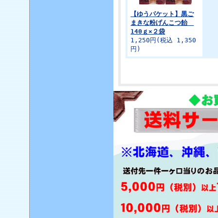
【ゆうパケット】黒ご
まきな粉げんこつ飴
140ｇ×２袋
1,250円(税込 1,350
円)