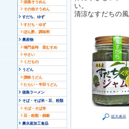
淡路そうめん
い。
その他そうめん
清涼なすだちの風
すだち、ゆず
すだち・ゆず
ぽん酢、調味料
農産物
鳴門金時 里むすめ
やさい
くだもの
うどん
讃岐うどん
たらい・半田うどん
徳島ラーメン
そば・そば米・豆、粉類
そば・そば米
豆・粉類・雑穀
拡大表示
農水産加工食品