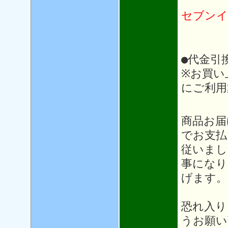
セブンイ
●代金引
※お買い
にご利用
＊＊
商品お届
でお支払
従いまし
事になり
げます。
恐れ入り
うお願い