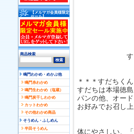
【メルマガ会員様限定
セール】
商品検索
す
鳴門わかめ・めかぶ他
＊＊＊すだちくん
鳴門糸わかめ
すだちは本場徳島
鳴門生わかめ（塩蔵）
パンの他、オー
鳴門炭干しわかめ
カットわかめ
お好みでお召し上
その他わかめ商品
そうめん・ふしめん
半田そうめん
体にやさしい、「