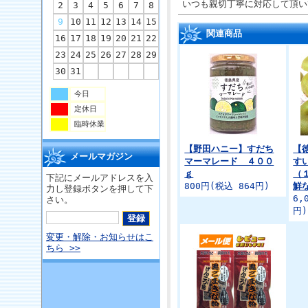
いつも親切丁寧に対応して頂い
2
3
4
5
6
7
8
9
10
11
12
13
14
15
関連商品
16
17
18
19
20
21
22
23
24
25
26
27
28
29
30
31
今日
定休日
臨時休業
【野田ハニー】すだち
【
メールマガジン
マーマレード ４００
す
ｇ
（
下記にメールアドレスを入
800円(税込 864円)
鮮
力し登録ボタンを押して下
6,
さい。
円)
変更・解除・お知らせはこ
ちら >>