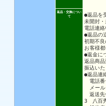
返品・交換につい
●返品を
て
未開封・
電話連絡
●返品の
初期不良
お客様都
●返金に
返品商品
振込いた
●返品連
電話番号：
メール
返送先住
3 八百