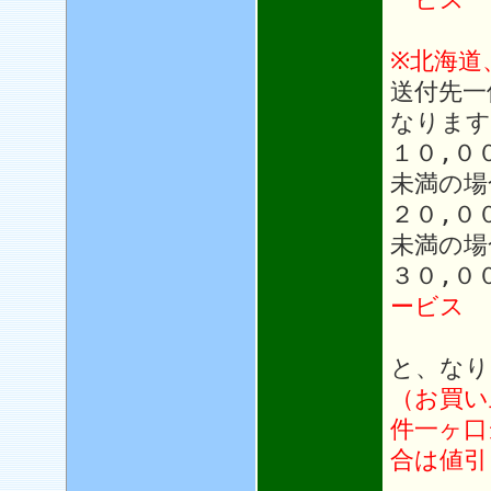
※北海道
送付先一
なります
１０,０
未満の場
２０,０
未満の場
３０,０
ービス
と、なり
（お買い
件一ヶ口
合は値引