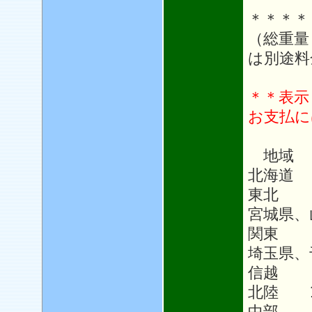
＊＊＊＊
（総重量
は別途料
＊＊表示
お支払に
地域
北海道 
東北 1
宮城県、
関東 1
埼玉県、
信越 1
北陸 1
中部 1