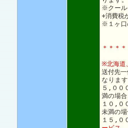
※クール
+消費税
※１ヶ口
＊＊＊＊
※北海道
送付先一
なります
５,００
満の場合
１０,０
未満の場
１５,０
ービス