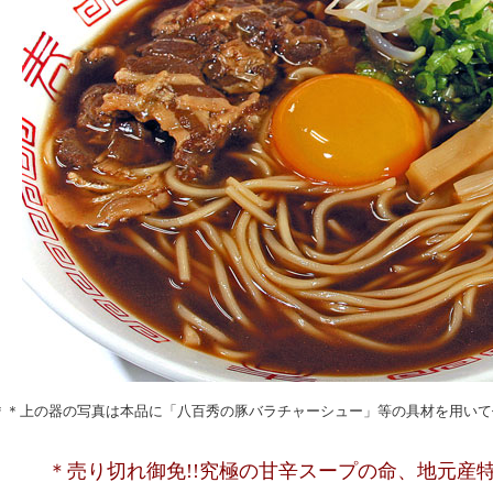
＊＊上の器の写真は本品に「八百秀の豚バラチャーシュー」等の具材を用いて
＊売り切れ御免!!究極の甘辛スープの命、地元産