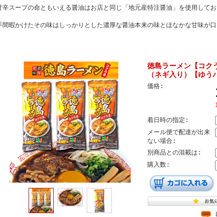
甘辛スープの命ともいえる醤油はお店と同じ「地元産特注醤油」を使用してお
手間暇かけたその味はしっかりとした濃厚な醤油本来の味とほなかな甘味が口
徳島ラーメン【コク
（ネギ入り）【ゆう
価格:
着日時の指定:
メール便で配達が出来
ない場合:
別商品との混載は:
購入数: