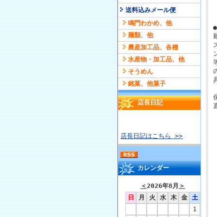
送料込みメール便
鳴門わかめ、他
麺類、他
農産加工品、各種
水産物・加工品、他
そうめん
銘菓、他菓子
店長日記
店長日記はこちら >>
カレンダー
＜
2026年8月
＞
日
月
火
水
木
金
土
1