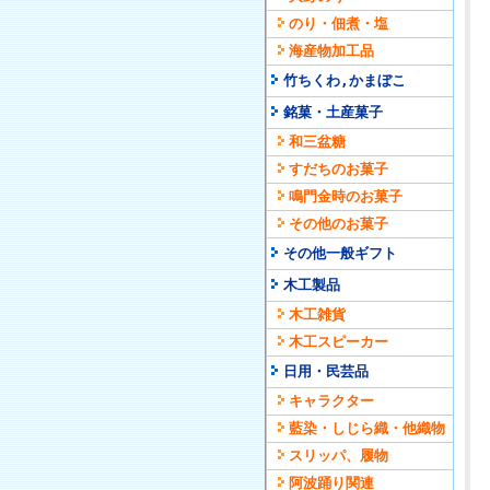
のり・佃煮・塩
海産物加工品
竹ちくわ,かまぼこ
銘菓・土産菓子
和三盆糖
すだちのお菓子
鳴門金時のお菓子
その他のお菓子
その他一般ギフト
木工製品
木工雑貨
木工スピーカー
日用・民芸品
キャラクター
藍染・しじら織・他織物
スリッパ、履物
阿波踊り関連