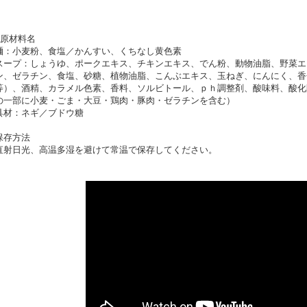
●原材料名
麺：小麦粉、食塩／かんすい、くちなし黄色素
スープ：しょうゆ、ポークエキス、チキンエキス、でん粉、動物油脂、野菜エ
ン、ゼラチン、食塩、砂糖、植物油脂、こんぶエキス、玉ねぎ、にんにく、香
等）、酒精、カラメル色素、香料、ソルビトール、ｐｈ調整剤、酸味料、酸化
の一部に小麦・ごま・大豆・鶏肉・豚肉・ゼラチンを含む）
具材：ネギ／ブドウ糖
保存方法
直射日光、高温多湿を避けて常温で保存してください。