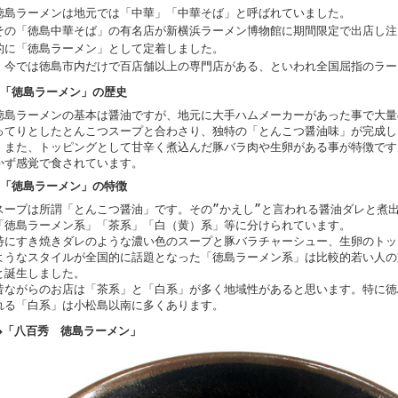
徳島ラーメンは地元では「中華」「中華そば」と呼ばれていました。
その「徳島中華そば」の有名店が新横浜ラーメン博物館に期間限定で出店し注
的に「徳島ラーメン」として定着しました。
今では徳島市内だけで百店舗以上の専門店がある、といわれ全国屈指のラー
◆「徳島ラーメン」の歴史
徳島ラーメンの基本は醤油ですが、地元に大手ハムメーカーがあった事で大量
ってりとしたとんこつスープと合わさり、独特の「とんこつ醤油味」が完成し
また、トッピングとして甘辛く煮込んだ豚バラ肉や生卵がある事が特徴です
かず感覚で食されています。
◆「徳島ラーメン」の特徴
スープは所謂「とんこつ醤油」です。その”かえし”と言われる醤油ダレと煮
「徳島ラーメン系」「茶系」「白（黄）系」等に分けられています。
特にすき焼きダレのような濃い色のスープと豚バラチャーシュー、生卵のトッ
ようなスタイルが全国的に話題となった「徳島ラーメン系」は比較的若い人の
と誕生しました。
昔ながらのお店は「茶系」と「白系」が多く地域性があると思います。特に徳
れる「白系」は小松島以南に多くあります。
◆「八百秀 徳島ラーメン」