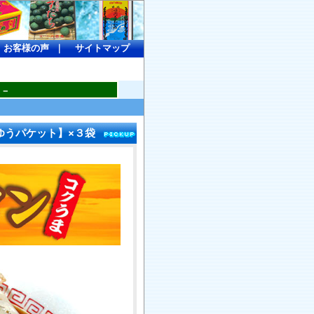
-
お客様の声
｜
サイトマップ
。－
ゆうパケット】×３袋