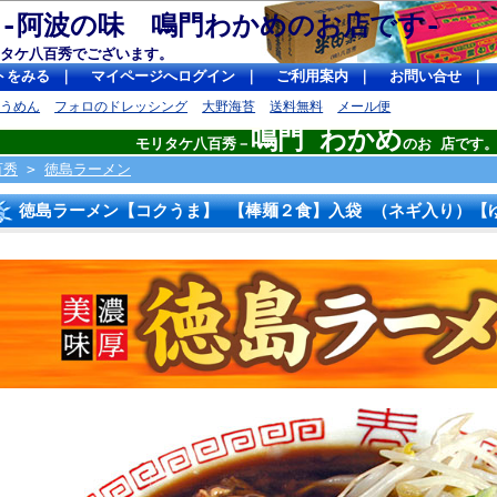
 -阿波の味 鳴門わかめのお店です
タケ八百秀でございます。
トをみる
｜
マイページへログイン
｜
ご利用案内
｜
お問い合せ
｜
そうめん
フォロのドレッシング
大野海苔
送料無料
メール便
鳴門 わかめ
モリタケ八百秀－
のお 店です
百秀
>
徳島ラーメン
徳島ラーメン【コクうま】 【棒麺２食】入袋 （ネギ入り）【