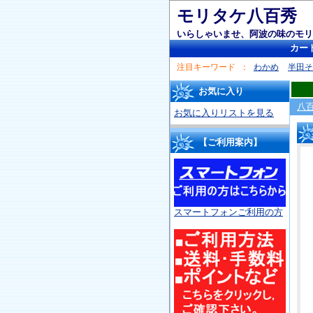
モリタケ八百秀
いらしゃいませ、阿波の味のモリ
カー
注目キーワード
わかめ
半田
お気に入り
八
お気に入りリストを見る
【ご利用案内】
スマートフォンご利用の方