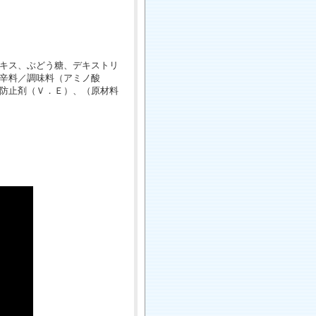
キス、ぶどう糖、デキストリ
辛料／調味料（アミノ酸
防止剤（Ｖ．Ｅ）、（原材料