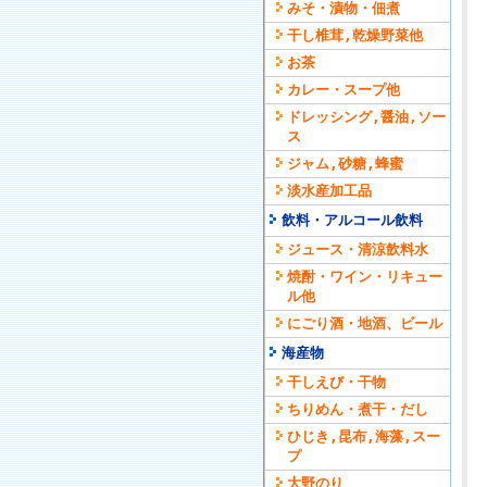
みそ・漬物・佃煮
干し椎茸,乾燥野菜他
お茶
カレー・スープ他
ドレッシング,醤油,ソー
ス
ジャム,砂糖,蜂蜜
淡水産加工品
飲料・アルコール飲料
ジュース・清涼飲料水
焼酎・ワイン・リキュー
ル他
にごり酒・地酒、ビール
海産物
干しえび・干物
ちりめん・煮干・だし
ひじき,昆布,海藻,スー
プ
大野のり