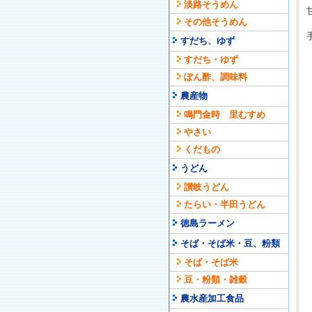
淡路そうめん
その他そうめん
すだち、ゆず
すだち・ゆず
ぽん酢、調味料
農産物
鳴門金時 里むすめ
やさい
くだもの
うどん
讃岐うどん
たらい・半田うどん
徳島ラーメン
そば・そば米・豆、粉類
そば・そば米
豆・粉類・雑穀
農水産加工食品