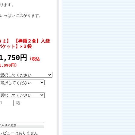
ります。
いっぱいに広がります。
うま】 【棒麺２食】入袋
パケット】×３袋
1,750円
(税込
1,890円)
箱
レビューはありません