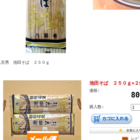
八百秀 池田そば ２５０ｇ
池田そば ２５０ｇ×２
価格:
8
購入数:
レビ