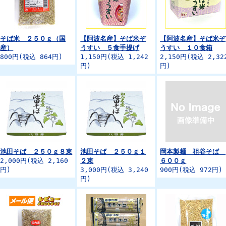
そば米 ２５０ｇ（国
【阿波名産】そば米ぞ
【阿波名産】そば米ぞ
産）
うすい ５食手提げ
うすい １０食箱
800円(税込 864円)
1,150円(税込 1,242
2,150円(税込 2,32
円)
円)
池田そば ２５０ｇ８束
池田そば ２５０ｇ１
岡本製麺 祖谷そば
2,000円(税込 2,160
２束
６００ｇ
円)
3,000円(税込 3,240
900円(税込 972円)
円)