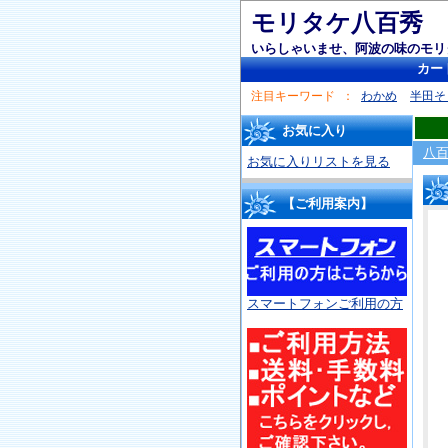
モリタケ八百秀
いらしゃいませ、阿波の味のモリ
カー
注目キーワード
わかめ
半田そ
お気に入り
八
お気に入りリストを見る
【ご利用案内】
スマートフォンご利用の方