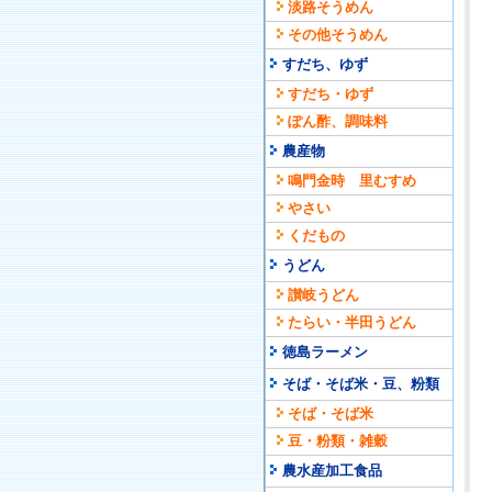
淡路そうめん
その他そうめん
すだち、ゆず
すだち・ゆず
ぽん酢、調味料
農産物
鳴門金時 里むすめ
やさい
くだもの
うどん
讃岐うどん
たらい・半田うどん
徳島ラーメン
そば・そば米・豆、粉類
そば・そば米
豆・粉類・雑穀
農水産加工食品