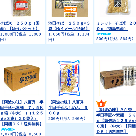
そば米 ２５０ｇ（国
池田そば ２５０ｇ×３
ミレット そば米 ２
産）【ゆうパケット】
袋【ゆうメール1000】
０ｇ（徳島県産）
1,000円(税込 1,080
1,050円(税込 1,134
800円(税込 864円)
円)
円)
【阿波の味】八百秀 半
【阿波の味】八百秀
田手延べ素麺 ７．５Ｋ
半田手延ふしめん ３
【阿波の味】八百秀
ｇ箱（中太）（（１２５
００ｇ
半田手延べ素麺 ５Ｋ
ｇ×３束）２０袋入）
500円(税込 540円)
ｇ【麺包紙１２５ｇ×
【同梱ＯＫ！送料無料】
０束】（中太）【同梱
ＯＫ！送料無料】
7,870円(税込 8,500