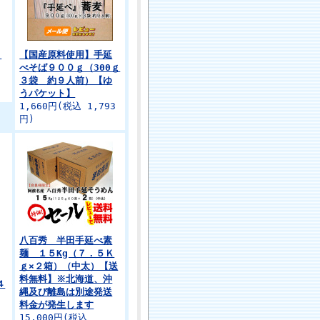
０
【国産原料使用】手延
べそば９００ｇ（300ｇ
３袋 約９人前）【ゆ
うパケット】
1,660円(税込 1,793
円)
八百秀 半田手延べ素
麺 １５Kg（７．５Ｋ
ｇ×２箱）（中太）【送
料無料】※北海道、沖
４
縄及び離島は別途発送
料金が発生します
15,000円(税込