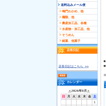
送料込みメール便
鳴門わかめ、他
麺類、他
農産加工品、各種
水産物・加工品、他
そうめん
銘菓、他菓子
店長日記
店長日記はこちら >>
カレンダー
＜
2026年8月
＞
日
月
火
水
木
金
土
1