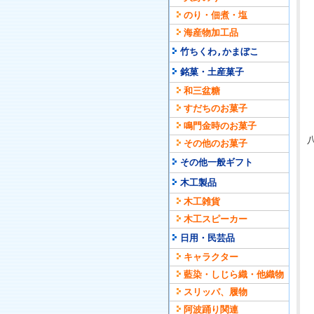
のり・佃煮・塩
海産物加工品
竹ちくわ,かまぼこ
銘菓・土産菓子
和三盆糖
すだちのお菓子
鳴門金時のお菓子
その他のお菓子
その他一般ギフト
木工製品
木工雑貨
木工スピーカー
日用・民芸品
キャラクター
藍染・しじら織・他織物
スリッパ、履物
阿波踊り関連