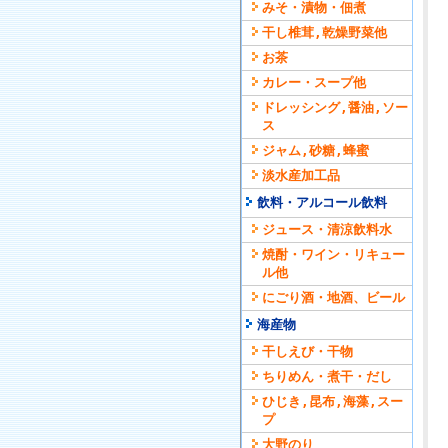
みそ・漬物・佃煮
干し椎茸,乾燥野菜他
お茶
カレー・スープ他
ドレッシング,醤油,ソー
ス
ジャム,砂糖,蜂蜜
淡水産加工品
飲料・アルコール飲料
ジュース・清涼飲料水
焼酎・ワイン・リキュー
ル他
にごり酒・地酒、ビール
海産物
干しえび・干物
ちりめん・煮干・だし
ひじき,昆布,海藻,スー
プ
大野のり