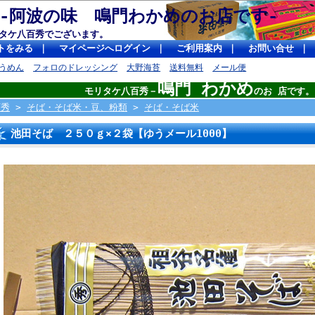
 -阿波の味 鳴門わかめのお店です
タケ八百秀でございます。
トをみる
｜
マイページへログイン
｜
ご利用案内
｜
お問い合せ
｜
うめん
フォロのドレッシング
大野海苔
送料無料
メール便
鳴門 わかめ
モリタケ八百秀－
のお 店です。
百秀
>
そば・そば米・豆、粉類
>
そば・そば米
池田そば ２５０ｇ×２袋【ゆうメール1000】