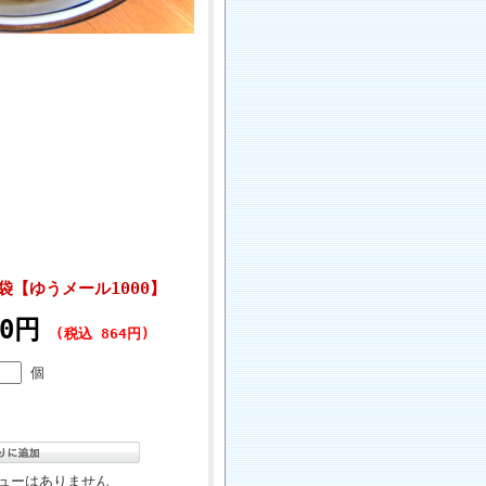
袋【ゆうメール1000】
00円
(税込 864円)
個
ューはありません