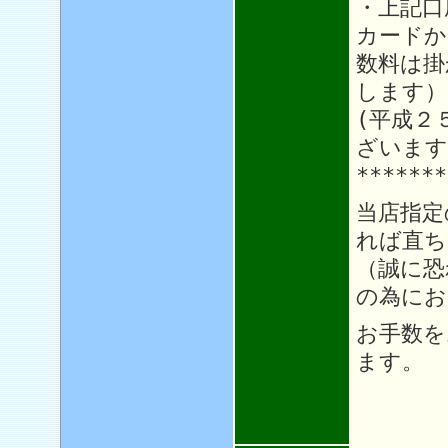
・上記口
カードか
数料は掛
します）
(平成２
ざいます
*******
当店指定
れば直ち
（誠に恐
の為にお
お手数を
ます。