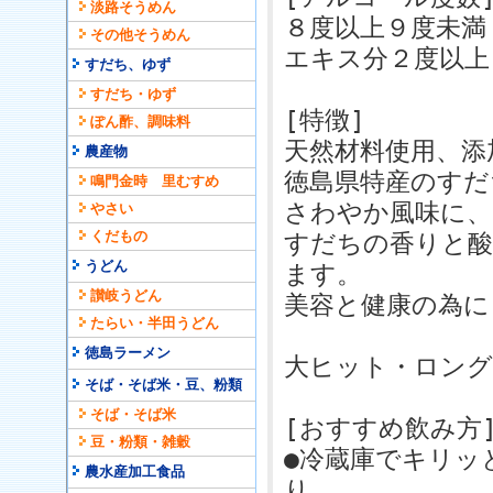
淡路そうめん
８度以上９度未満
その他そうめん
エキス分２度以上
すだち、ゆず
すだち・ゆず
[特徴]
ぽん酢、調味料
天然材料使用、添
農産物
徳島県特産のすだ
鳴門金時 里むすめ
さわやか風味に、
やさい
くだもの
すだちの香りと酸
うどん
ます。
讃岐うどん
美容と健康の為に
たらい・半田うどん
徳島ラーメン
大ヒット・ロング
そば・そば米・豆、粉類
そば・そば米
[おすすめ飲み方
豆・粉類・雑穀
●冷蔵庫でキリッ
農水産加工食品
り。