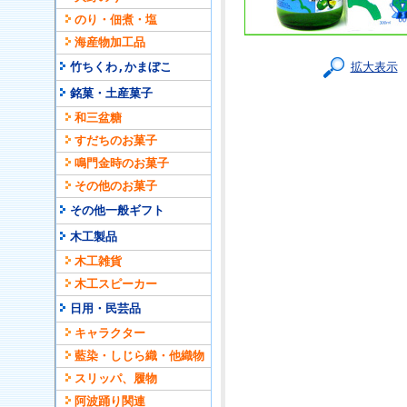
のり・佃煮・塩
海産物加工品
竹ちくわ,かまぼこ
拡大表示
銘菓・土産菓子
和三盆糖
すだちのお菓子
鳴門金時のお菓子
その他のお菓子
その他一般ギフト
木工製品
木工雑貨
木工スピーカー
日用・民芸品
キャラクター
藍染・しじら織・他織物
スリッパ、履物
阿波踊り関連