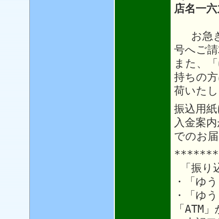
店名一六
お急ぎ
号へご請
また、「
持ちの方
荷いたし
振込用紙
入金案内
でのお届
*******
「振り
・「ゆう
・「ゆう
「ATM