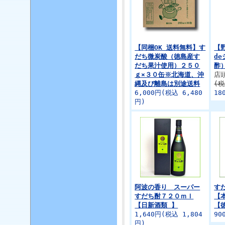
【同梱OK 送料無料】す
【
だち微炭酸（徳島産す
d
だち果汁使用）２５０
酢
ｇ×３０缶※北海道、沖
店
縄及び離島は別途送料
(税
6,000円(税込 6,480
18
円)
阿波の香り スーパー
す
すだち酎７２０ｍｌ
【
【日新酒類 】
【
1,640円(税込 1,804
90
円)