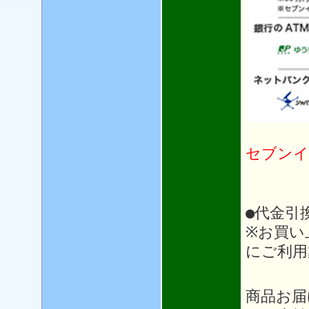
セブンイ
●代金引
※お買い
にご利用
＊＊
商品お届