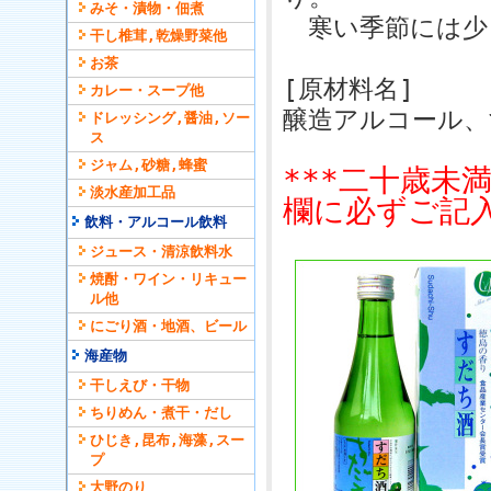
みそ・漬物・佃煮
寒い季節には少
干し椎茸,乾燥野菜他
お茶
[原材料名]
カレー・スープ他
醸造アルコール
ドレッシング,醤油,ソー
ス
ジャム,砂糖,蜂蜜
***二十歳未
淡水産加工品
欄に必ずご記入
飲料・アルコール飲料
ジュース・清涼飲料水
焼酎・ワイン・リキュー
ル他
にごり酒・地酒、ビール
海産物
干しえび・干物
ちりめん・煮干・だし
ひじき,昆布,海藻,スー
プ
大野のり