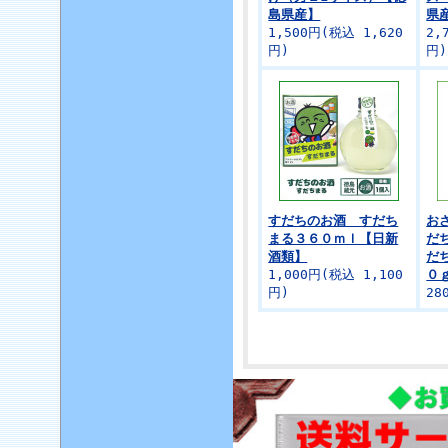
島県産】
県
1,500円(税込 1,620
2,
円)
円)
すだちのお酒 すだち
お
まる３６０ｍｌ【日新
だ
酒類】
だ
1,000円(税込 1,100
０
円)
28