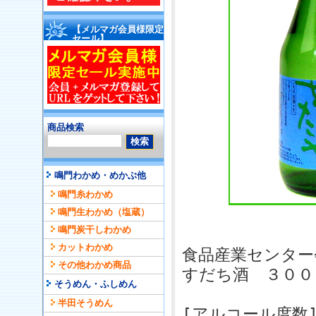
【メルマガ会員様限定
セール】
商品検索
鳴門わかめ・めかぶ他
鳴門糸わかめ
鳴門生わかめ（塩蔵）
鳴門炭干しわかめ
カットわかめ
食品産業センター
その他わかめ商品
すだち酒 ３００
そうめん・ふしめん
半田そうめん
[アルコール度数