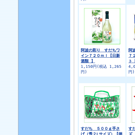
阿波の彩り すだちワ
阿
イン７２０ｍｌ【日新
７
酒類 】
ト
1,150円(税込 1,265
4,
円)
円)
すだち ５００ｇ手さ
す
げ（秀２Lサイズ）【徳
ズ