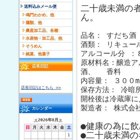
二十歳未満の
送料込みメール便
ん。
鳴門わかめ、他
麺類、他
農産加工品、各種
品名： すだち酒
水産物・加工品、他
酒類： リキュー
そうめん
アルコール分 ：
銘菓、他菓子
原材料名：醸造ア
店長日記
酒、 香料
内容量： ３００m
店長日記はこちら >>
保存方法： 冷暗
開栓後は冷蔵庫に
製造者： 株式会
カレンダー
＜
2026年8月
＞
●健康の為に
日
月
火
水
木
金
土
●二十歳未満
1