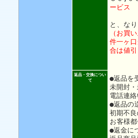
ービス
と、なり
（お買い
件一ヶ口
合は値引
返品・交換につい
●返品を
て
未開封・
電話連絡
●返品の
初期不良
お客様都
●返金に