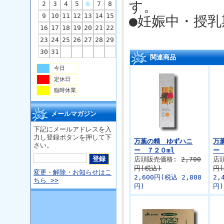
す。
2
3
4
5
6
7
8
9
10
11
12
13
14
15
●妊娠中・授
16
17
18
19
20
21
22
23
24
25
26
27
28
29
30
31
関連商品
今日
定休日
臨時休業
メールマガジン
下記にメールアドレスを入
力し登録ボタンを押して下
万葉の精 ゆずハニ
万
さい。
ー ７２０ml
ー
店頭販売価格:
2,700
店
円(税込)
円
変更・解除・お知らせはこ
2,600円(税込 2,808
2,
ちら >>
円)
円)