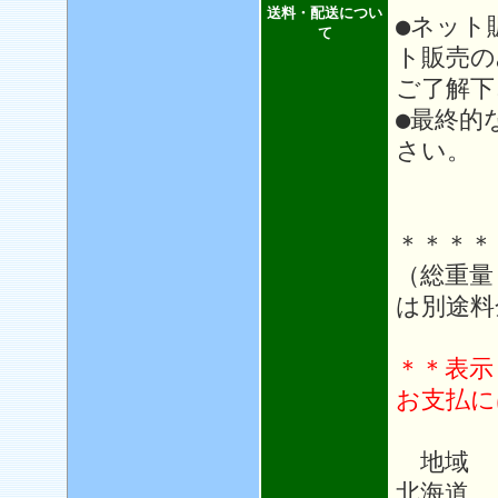
送料・配送につい
●ネット
て
ト販売の
ご了解下
●最終的
さい。
＊＊＊＊
（総重量
は別途料
＊＊表示
お支払に
地域
北海道 