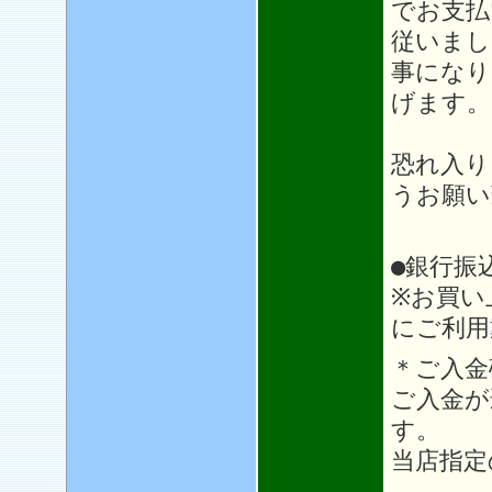
でお支払
従いまし
事になり
げます。
恐れ入り
うお願い
●銀行振
※お買い
にご利用
＊ご入金
ご入金が
す。
当店指定