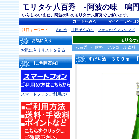
モリタケ八百秀 -阿波の味 
いらしゃいませ、阿波の味のモリタケ八百秀でございます。
カートをみる
｜
マイページへロ
注目キーワード
わかめ
半田そうめん
フォロのドレッシング
モリタケ
お気に入り
八百秀
>
飲料・アルコール飲料
お気に入りリストを見る
すだち酒 ３００ｍｌ【
【ご利用案内】
スマートフォンご利用の方