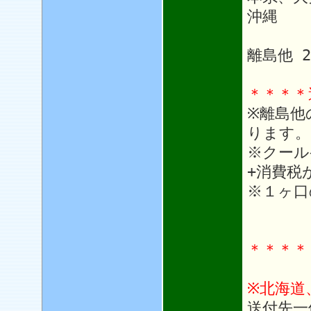
沖縄 1
離島他 
＊＊＊＊
※離島他
ります。
※クール
+消費税
※１ヶ口
＊＊＊＊
※北海道
送付先一