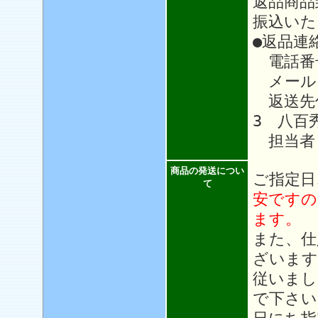
返品商品
振込いた
●返品連
電話番号：
メール
返送先住
3 八百
担当者
商品の発送につい
ご指定日
て
安ですの
ます。
また、仕
ざいます
従いまし
で下さい