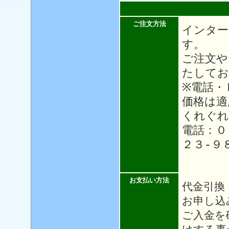
ご注文方法
インター
す。
ご注文や
たしてお
※電話・
価格は適
くれぐれ
電話：０
２３-９
お支払い方法
代金引換
お申し込
ご入金を