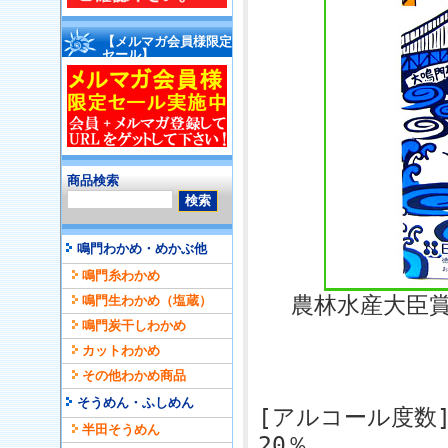
【メルマガ会員様限定
セール】
商品検索
鳴門わかめ・めかぶ他
鳴門糸わかめ
農林水産大臣
鳴門生わかめ（塩蔵）
鳴門炭干しわかめ
カットわかめ
その他わかめ商品
そうめん・ふしめん
[アルコール度数
半田そうめん
20％