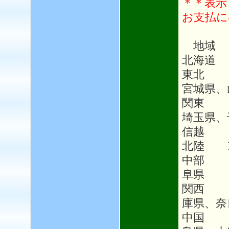
＊＊表示
お支払に
地域
北海道 
東北 1
宮城県、
関東 1
埼玉県、
信越 1
北陸 1
中部 1
阜県
関西 
庫県、奈
中国 