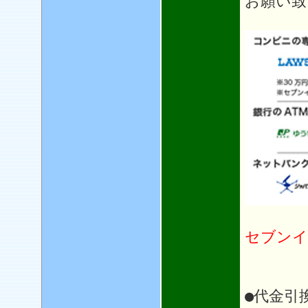
お願い致
セブンイ
●代金引