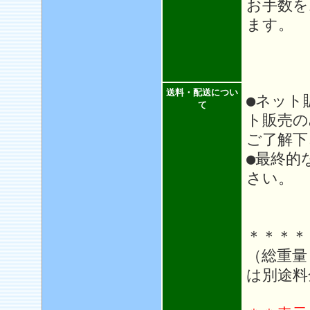
お手数を
ます。
送料・配送につい
●ネット
て
ト販売の
ご了解下
●最終的
さい。
＊＊＊＊
（総重量
は別途料