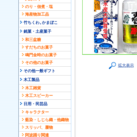
のり・佃煮・塩
海産物加工品
竹ちくわ,かまぼこ
銘菓・土産菓子
和三盆糖
すだちのお菓子
鳴門金時のお菓子
その他のお菓子
拡大表示
その他一般ギフト
木工製品
木工雑貨
木工スピーカー
日用・民芸品
キャラクター
藍染・しじら織・他織物
スリッパ、履物
阿波踊り関連