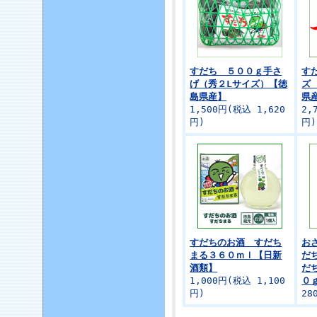
すだち ５００ｇ手さ
す
げ（秀２Lサイズ）【徳
ズ
島県産】
県
1,500円(税込 1,620
2,
円)
円)
すだちのお酒 すだち
お
まる３６０ｍｌ【日新
だ
酒類】
だ
1,000円(税込 1,100
０
円)
28