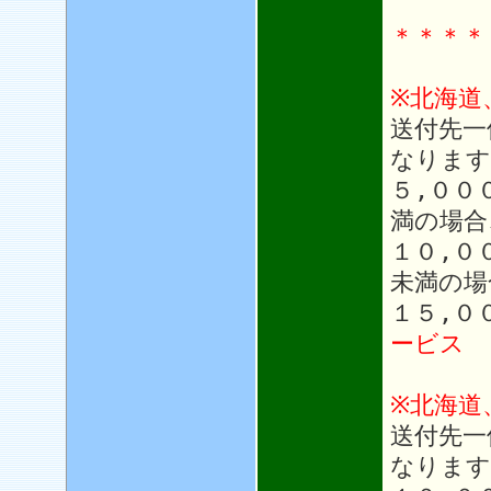
＊＊＊＊
※北海道
送付先一
なります
５,００
満の場合
１０,０
未満の場
１５,０
ービス
※北海道
送付先一
なります