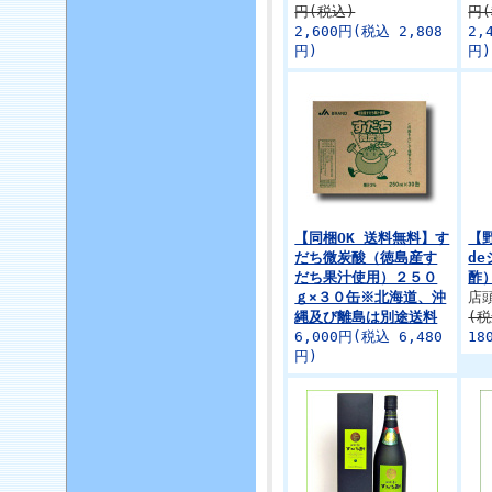
円(税込)
円
2,600円(税込 2,808
2,
円)
円)
【同梱OK 送料無料】す
【
だち微炭酸（徳島産す
d
だち果汁使用）２５０
酢
ｇ×３０缶※北海道、沖
店
縄及び離島は別途送料
(税
6,000円(税込 6,480
18
円)