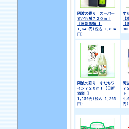
阿波の香り スーパー
す
すだち酎７２０ｍｌ
【
【日新酒類 】
【
1,640円(税込 1,804
90
円)
阿波の彩り すだちワ
阿
イン７２０ｍｌ【日新
７
酒類 】
ト
1,150円(税込 1,265
4,
円)
円)