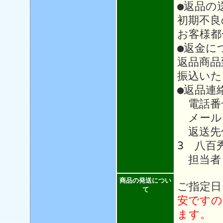
●返品の
初期不良
お客様都
●返金に
返品商品
振込いた
●返品連
電話番号：
メール
返送先住
3 八百
担当者
商品の発送につい
ご指定日
て
安ですの
ます。