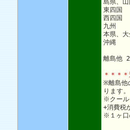
島県、山
東四国
西四国 
九州 1
本県、大
沖縄 1
離島他 
＊＊＊＊
※離島他
ります。
※クール
+消費税
※１ヶ口