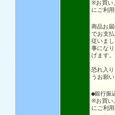
※お買い
にご利用
＊＊
商品お届
でお支払
従いまし
事になり
げます。
恐れ入り
うお願い
●銀行振
※お買い
にご利用