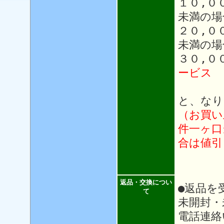
１０,０
未満の場
２０,０
未満の場
３０,０
ービス
と、なり
（お買い
件一ヶ口
合は値引
返品・交換につい
●返品を
て
未開封・
電話連絡