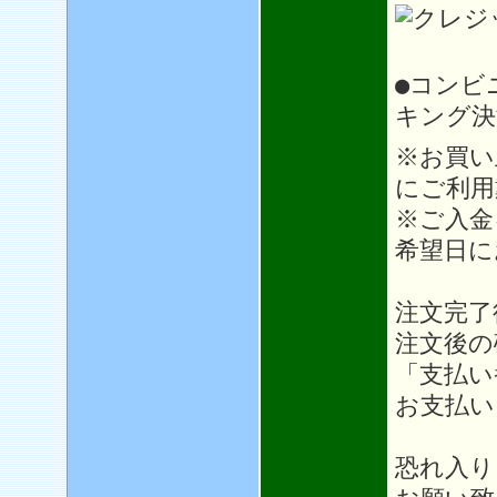
●コンビ
キング決
※お買い
にご利用
※ご入金
希望日に
注文完了
注文後の
「支払い
お支払い
恐れ入り