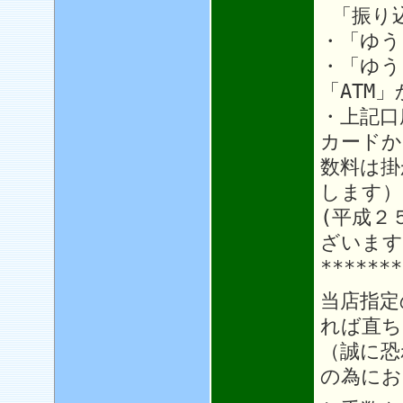
「振り
・「ゆう
・「ゆう
「ATM
・上記口
カードか
数料は掛
します）
(平成２
ざいます
*******
当店指定
れば直ち
（誠に恐
の為にお