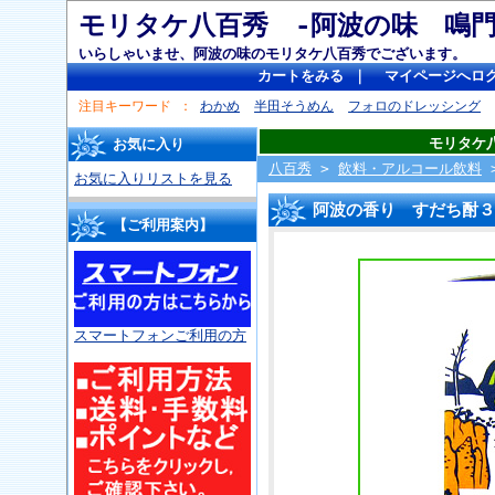
モリタケ八百秀 -阿波の味 
いらしゃいませ、阿波の味のモリタケ八百秀でございます。
カートをみる
｜
マイページへロ
注目キーワード
わかめ
半田そうめん
フォロのドレッシング
モリタケ
お気に入り
八百秀
>
飲料・アルコール飲料
お気に入りリストを見る
阿波の香り すだち酎３
【ご利用案内】
スマートフォンご利用の方