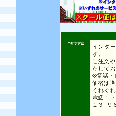
ご注文方法
インター
す。
ご注文や
たしてお
※電話・
価格は適
くれぐれ
電話：０
２３-９