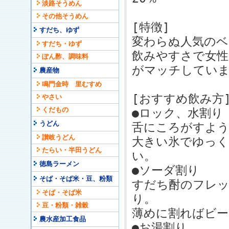
淡路そうめん
その他そうめん
[特徴]
すだち、ゆず
変わらぬ人気のベ
すだち・ゆず
飲みやすさで女性
ぽん酢、調味料
がマッチしてい
農産物
鳴門金時 里むすめ
[おすすめ飲み方
やさい
くだもの
●ロック、水割り
うどん
舌にころがすよ
讃岐うどん
大きい氷でゆっく
たらい・半田うどん
い。
徳島ラーメン
●ソーダ割り
そば・そば米・豆、粉類
すだち酎のフレッ
そば・そば米
り。
豆・粉類・雑穀
薄めに割ればビー
農水産加工食品
●お湯割り