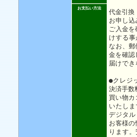
お支払い方法
代金引換
お申し込
ご入金を
けする事
なお、郵
金を確認
届けでき
●クレジ
決済手数
買い物カ
いたしま
デジタル
お客様の
ります。