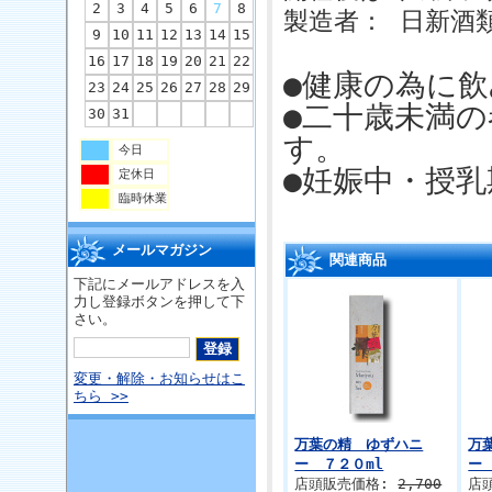
2
3
4
5
6
7
8
製造者： 日新酒
9
10
11
12
13
14
15
16
17
18
19
20
21
22
●健康の為に
23
24
25
26
27
28
29
●二十歳未満
30
31
す。
今日
●妊娠中・授
定休日
臨時休業
メールマガジン
関連商品
下記にメールアドレスを入
力し登録ボタンを押して下
さい。
変更・解除・お知らせはこ
ちら >>
万葉の精 ゆずハニ
万
ー ７２０ml
ー
店頭販売価格:
2,700
店