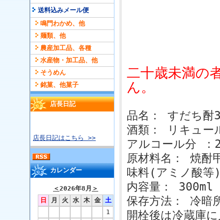
送料込みメール便
鳴門わかめ、他
麺類、他
農産加工品、各種
水産物・加工品、他
二十歳未満の
そうめん
ん。
銘菓、他菓子
店長日記
品名： すだち酎3
酒類： リキュー
店長日記はこちら >>
アルコール分 ：2
原材料名： 焼酎
味料(アミノ酸等
カレンダー
内容量： 300ml
＜
2026年8月
＞
保存方法： 冷暗
日
月
火
水
木
金
土
1
開栓後は冷蔵庫に