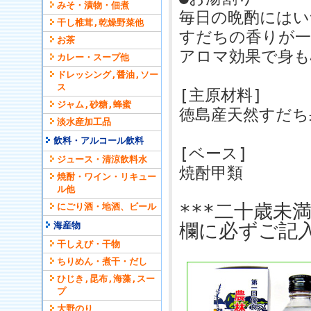
みそ・漬物・佃煮
毎日の晩酌にはい
干し椎茸,乾燥野菜他
すだちの香りが一
お茶
アロマ効果で身も
カレー・スープ他
ドレッシング,醤油,ソー
ス
[主原材料]
ジャム,砂糖,蜂蜜
徳島産天然すだち
淡水産加工品
飲料・アルコール飲料
[ベース]
ジュース・清涼飲料水
焼酎甲類
焼酎・ワイン・リキュー
ル他
***二十歳未
にごり酒・地酒、ビール
欄に必ずご記入
海産物
干しえび・干物
ちりめん・煮干・だし
ひじき,昆布,海藻,スー
プ
大野のり