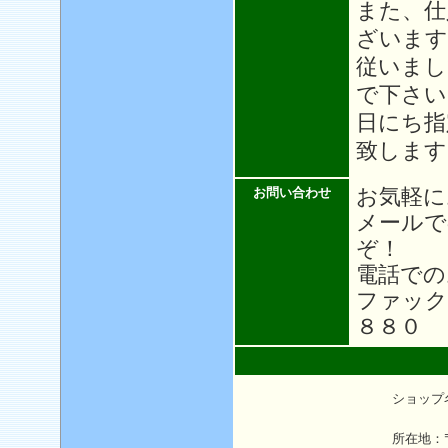
また、仕
ざいます
従いまし
で下さい
日にち指
致します
お気軽に
お問い合わせ
メール
ぞ！
電話での
ファック
８８０
ショップ
所在地：〒