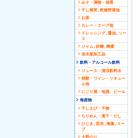
みそ・漬物・佃煮
干し椎茸,乾燥野菜他
お茶
カレー・スープ他
ドレッシング,醤油,ソー
ス
ジャム,砂糖,蜂蜜
淡水産加工品
飲料・アルコール飲料
ジュース・清涼飲料水
焼酎・ワイン・リキュー
ル他
にごり酒・地酒、ビール
海産物
干しえび・干物
ちりめん・煮干・だし
ひじき,昆布,海藻,スー
プ
大野のり