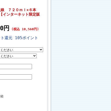
娘 ７２０ｍｌ×６本
【インターネット限定販
00円
(税込 10,560円)
ト還元 105ポイント
箱