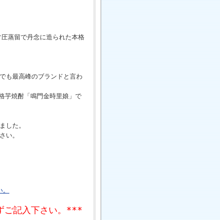
常圧蒸留で丹念に造られた本格
でも最高峰のブランドと言わ
本格芋焼酎「鳴門金時里娘」で
ました。
さい。
い。
。
ご記入下さい。***