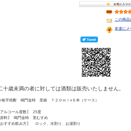
この商品
友達にメ
二十歳未満の者に対しては酒類は販売いたしません。
本格芋焼酎 鳴門金時 里娘 ７２０ｍｌ×６本（ケース）
[アルコール度数] 25度
[原料] 鳴門金時 里むすめ
[おすすめ飲み方] ロック、水割り、お湯割り