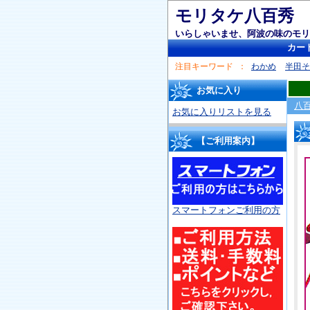
モリタケ八百秀
いらしゃいませ、阿波の味のモリ
カー
注目キーワード
わかめ
半田
お気に入り
八
お気に入りリストを見る
【ご利用案内】
スマートフォンご利用の方