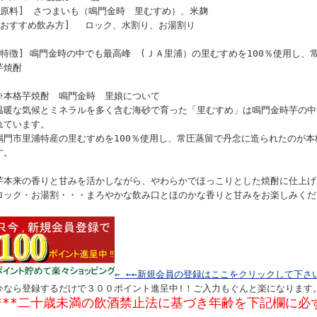
[原料] さつまいも（鳴門金時 里むすめ）、米麹
[おすすめ飲み方] ロック、水割り、お湯割り
[特徴] 鳴門金時の中でも最高峰 (ＪＡ里浦）の里むすめを100％使用し、
芋焼酎
※本格芋焼酎 鳴門金時 里娘について
温暖な気候とミネラルを多く含む海砂で育った「里むすめ」は鳴門金時芋の中
れています。
鳴門市里浦特産の里むすめを100％使用し、常圧蒸留で丹念に造られたのが
す。
芋本来の香りと甘みを活かしながら、やわらかでほっこりとした焼酎に仕上げ
ロック・お湯割・・・まろやかな飲み口とほのかな香りと甘みをお楽しみくだ
← ←←新規会員の登録はここをクリックして下さ
今なら登録するだけで３００ポイント進呈中!！ご入力もぐんと楽になります
***二十歳未満の飲酒禁止法に基づき年齢を下記欄に必ず