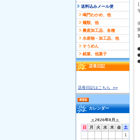
送料込みメール便
鳴門わかめ、他
麺類、他
農産加工品、各種
水産物・加工品、他
そうめん
銘菓、他菓子
店長日記
店長日記はこちら >>
カレンダー
＜
2026年8月
＞
日
月
火
水
木
金
土
1