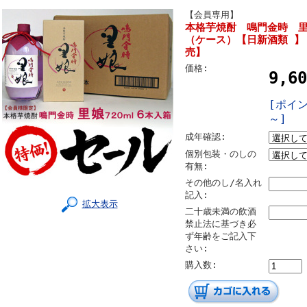
【会員専用】
本格芋焼酎 鳴門金時 里
（ケース）【日新酒類 】
売】
価格:
9,6
[ポイン
～]
成年確認:
個別包装・のしの
有無:
その他のし/名入れ
記入:
拡大表示
二十歳未満の飲酒
禁止法に基づき必
ず年齢をご記入下
さい:
購入数: