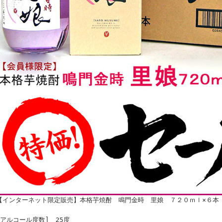
【インターネット限定販売】本格芋焼酎 鳴門金時 里娘 ７２０ｍｌ×６本
[アルコール度数] 25度