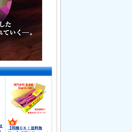
ま
【同梱ＯＫ！送料無
）