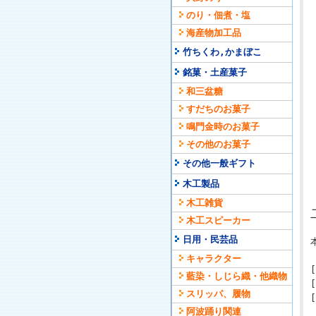
のり・佃煮・塩
海産物加工品
竹ちくわ,かまぼこ
銘菓・土産菓子
和三盆糖
すだちのお菓子
鳴門金時のお菓子
その他のお菓子
その他一般ギフト
木工製品
木工雑貨
木工スピーカー
日用・民芸品
キャラクター
藍染・しじら織・他織物
スリッパ、履物
阿波踊り関連