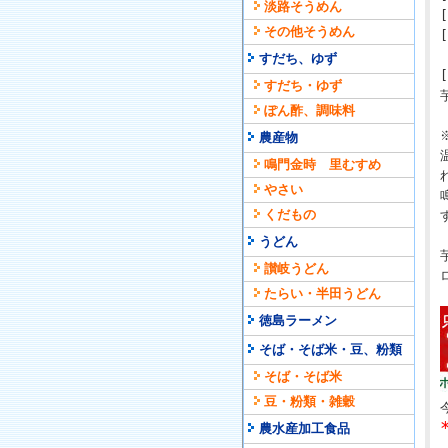
淡路そうめん
その他そうめん
すだち、ゆず
すだち・ゆず
ぽん酢、調味料
農産物
鳴門金時 里むすめ
やさい
くだもの
うどん
讃岐うどん
たらい・半田うどん
徳島ラーメン
そば・そば米・豆、粉類
そば・そば米
豆・粉類・雑穀
農水産加工食品