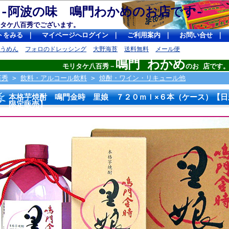
 -阿波の味 鳴門わかめのお店です
タケ八百秀でございます。
トをみる
｜
マイページへログイン
｜
ご利用案内
｜
お問い合せ
｜
そうめん
フォロのドレッシング
大野海苔
送料無料
メール便
鳴門 わかめ
モリタケ八百秀－
のお 店です
百秀
>
飲料・アルコール飲料
>
焼酎・ワイン・リキュール他
本格芋焼酎 鳴門金時 里娘 ７２０ｍｌ×６本（ケース）【日
限定販売】