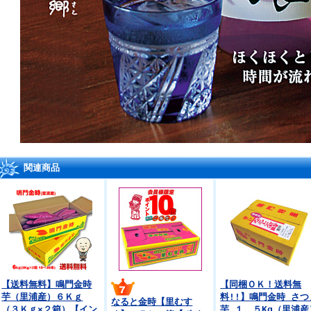
関連商品
【送料無料】鳴門金時
【同梱ＯＫ！送料無
芋（里浦産）６Ｋｇ
料!!】鳴門金時 さつ
なると金時【里むす
（３Ｋｇ×２箱）【イン
芋 １．５Kg（里浦産