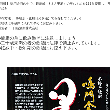
[特徴] 鳴門金時の中でも最高峰 (ＪＡ里浦）の里むすめを100％使用し、
芋焼酎
保存方法： 冷暗所（直射日光を避けて保存してください）
開栓後は冷蔵庫に入れて早めにお飲み下さい。
製造者： 日新酒類株式会社
●健康の為に飲み過ぎに注意しましょう
●二十歳未満の者の飲酒は法律で禁止されています。
●妊娠中・授乳期の飲酒はお控え下さい。