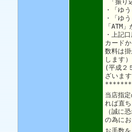
「振り
・「ゆう
・「ゆう
「ATM
・上記口
カードか
数料は掛
します）
(平成２
ざいます
*******
当店指定
れば直ち
（誠に恐
の為にお
お手数を