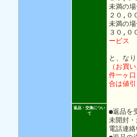
未満の場
２０,０
未満の場
３０,０
ービス
と、なり
（お買い
件一ヶ口
合は値引
返品・交換につい
●返品を
て
未開封・
電話連絡