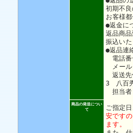
●返品の
初期不良
お客様都
●返金に
返品商品
振込いた
●返品連
電話番号：
メール
返送先住
3 八百
担当者
商品の発送につい
ご指定日
て
安ですの
ます。
また、仕