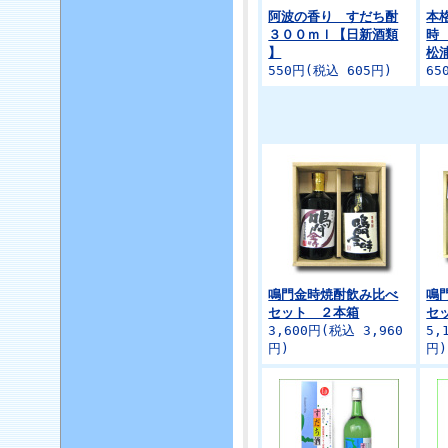
阿波の香り すだち酎
本
３００ｍｌ【日新酒類
時
】
松
550円(税込 605円)
65
鳴門金時焼酎飲み比べ
鳴
セット ２本箱
セ
3,600円(税込 3,960
5,
円)
円)