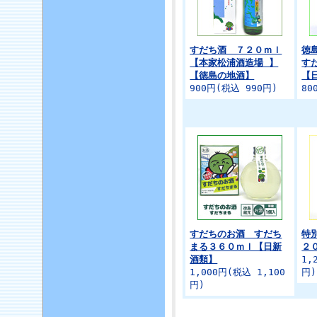
すだち酒 ７２０ｍｌ
徳
【本家松浦酒造場 】
す
【徳島の地酒】
【
900円(税込 990円)
80
すだちのお酒 すだち
特
まる３６０ｍｌ【日新
２
酒類】
1,
1,000円(税込 1,100
円)
円)