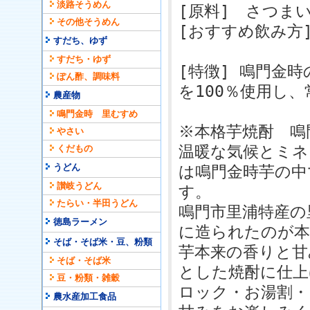
淡路そうめん
[原料] さつま
その他そうめん
[おすすめ飲み方
すだち、ゆず
すだち・ゆず
[特徴] 鳴門金
ぽん酢、調味料
を100％使用し
農産物
鳴門金時 里むすめ
※本格芋焼酎 鳴
やさい
温暖な気候とミネ
くだもの
うどん
は鳴門金時芋の中
讃岐うどん
す。
たらい・半田うどん
鳴門市里浦特産の
徳島ラーメン
に造られたのが本
そば・そば米・豆、粉類
芋本来の香りと甘
そば・そば米
とした焼酎に仕上
豆・粉類・雑穀
ロック・お湯割・
農水産加工食品