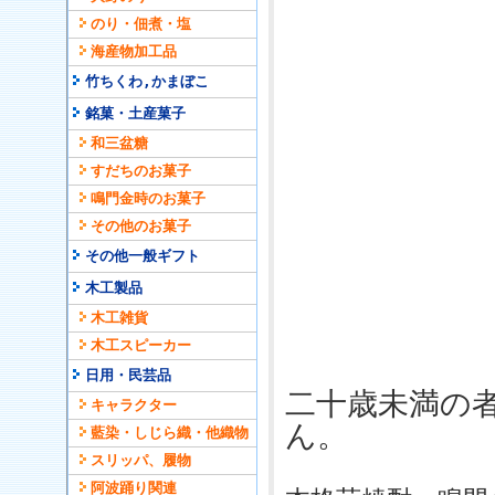
のり・佃煮・塩
海産物加工品
竹ちくわ,かまぼこ
銘菓・土産菓子
和三盆糖
すだちのお菓子
鳴門金時のお菓子
その他のお菓子
その他一般ギフト
木工製品
木工雑貨
木工スピーカー
日用・民芸品
二十歳未満の
キャラクター
ん。
藍染・しじら織・他織物
スリッパ、履物
阿波踊り関連