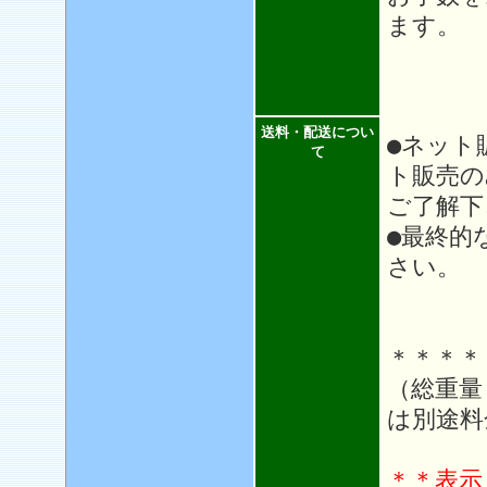
ます。
送料・配送につい
●ネット
て
ト販売の
ご了解下
●最終的
さい。
＊＊＊＊
（総重量
は別途料
＊＊表示