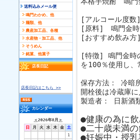
本格芋焼酎 鳴門
送料込みメール便
鳴門わかめ、他
[アルコール度数]
麺類、他
[原料] 鳴門金
農産加工品、各種
[おすすめ飲み方
水産物・加工品、他
そうめん
銘菓、他菓子
[特徴] 鳴門金
を100％使用し
店長日記
保存方法： 冷暗
店長日記はこちら >>
開栓後は冷蔵庫に
製造者： 日新酒
カレンダー
●健康の為に
＜
2026年8月
＞
●二十歳未満
日
月
火
水
木
金
土
●妊娠中・授
1