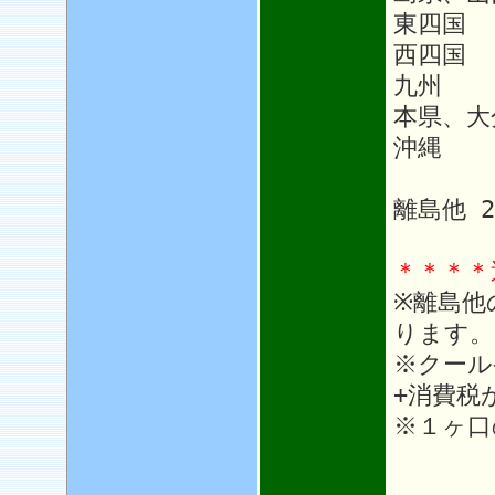
東四国
西四国 
九州 1
本県、大
沖縄 1
離島他 
＊＊＊＊
※離島他
ります。
※クール
+消費税
※１ヶ口