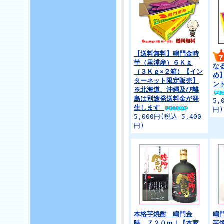
【送料無料】鳴門金時
芋（里浦産）６Ｋｇ
な
（３Ｋｇ×２箱）【イン
め
ターネット限定販売】
ン
※北海道、沖縄及び離
島は別途発送料金が発
5,
生します
円)
5,000円(税込 5,400
円)
本格芋焼酎 鳴門金
鳴
時 ７２０ｍｌ【本家
芋