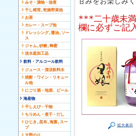
甘みをお楽しみく
みそ・漬物・佃煮
干し椎茸,乾燥野菜他
***二十歳未
お茶
欄に必ずご記入
カレー・スープ他
ドレッシング,醤油,ソー
ス
ジャム,砂糖,蜂蜜
淡水産加工品
飲料・アルコール飲料
ジュース・清涼飲料水
焼酎・ワイン・リキュー
ル他
にごり酒・地酒、ビール
海産物
干しえび・干物
ちりめん・煮干・だし
ひじき,昆布,海藻,スー
拡大表示
プ
大野のり