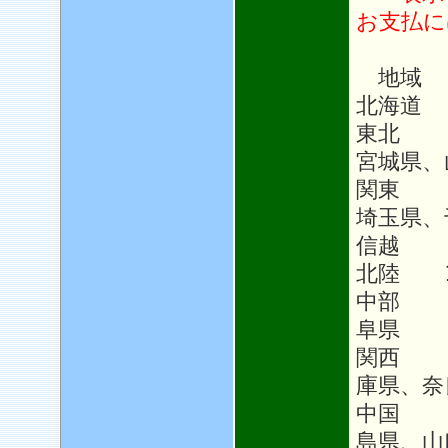
お支払に
地域
北海道 
東北 1
宮城県、
関東 1
埼玉県、
信越 1
北陸 1
中部 1
阜県
関西 
庫県、奈
中国 
島県、山