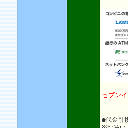
セブンイ
●代金引
※お買い