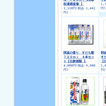
松浦酒造場 】
1,
1,310円(税込 1,441
円)
円)
阿波の香り すだち酎
阿
７２０ｍｌ ４本セッ
す
ト【日新酒類 】
【
4,000円(税込 4,400
1,
円)
円)