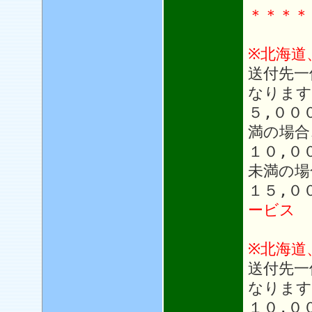
＊＊＊＊
※北海道
送付先一
なります
５,００
満の場合
１０,０
未満の場
１５,０
ービス
※北海道
送付先一
なります
１０,０