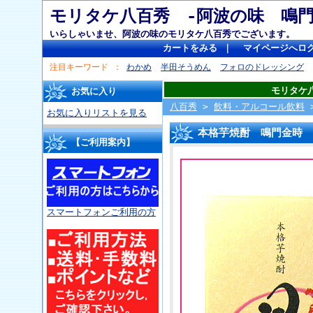
モリタケ八百秀 -阿波の味 
いらしゃいませ、阿波の味のモリタケ八百秀でございます。
カートをみる
｜
マイページへロ
注目キーワード
わかめ
半田そうめん
フォロのドレッシング
モリタケ
お気に入り
八百秀
>
飲料・アルコール飲料
お気に入りリストを見る
本格芋焼酎 鳴門金時
【ご利用案内】
スマートフォンご利用の方