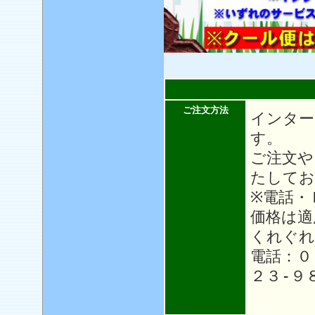
ご注文方法
インター
す。
ご注文や
たしてお
※電話・
価格は適
くれぐれ
電話：０
２３-９