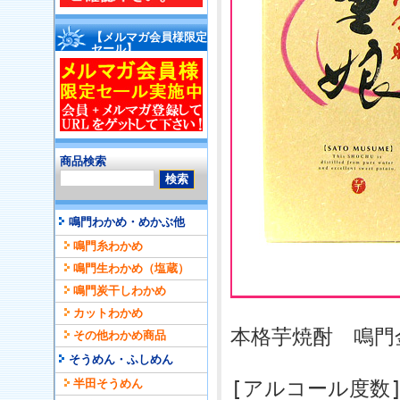
【メルマガ会員様限定
セール】
商品検索
鳴門わかめ・めかぶ他
鳴門糸わかめ
鳴門生わかめ（塩蔵）
鳴門炭干しわかめ
カットわかめ
本格芋焼酎 鳴門
その他わかめ商品
そうめん・ふしめん
半田そうめん
[アルコール度数]