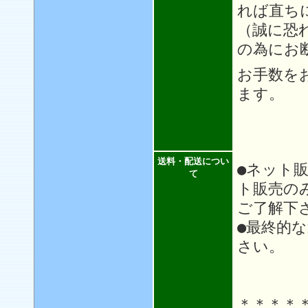
れば直ち
（誠に恐
の為にお
お手数を
ます。
送料・配送につい
●ネット
て
ト販売の
ご了解下
●最終的
さい。
＊＊＊＊