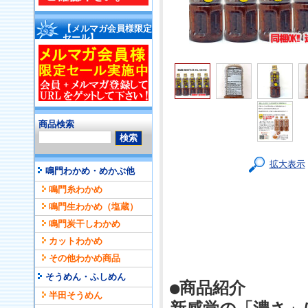
【メルマガ会員様限定
セール】
商品検索
拡大表示
鳴門わかめ・めかぶ他
鳴門糸わかめ
鳴門生わかめ（塩蔵）
鳴門炭干しわかめ
カットわかめ
その他わかめ商品
そうめん・ふしめん
●商品紹介
半田そうめん