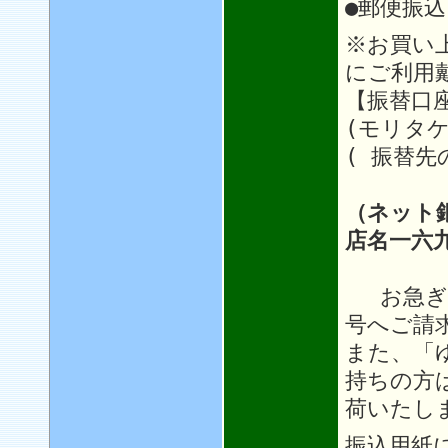
●郵便振込
※お買い
にご利用
【振替口座
(モリタケ
( 振替先の
（ネット
店名一六
お急ぎの
号へご請
また、「
持ちの方
荷いたし
振込用紙