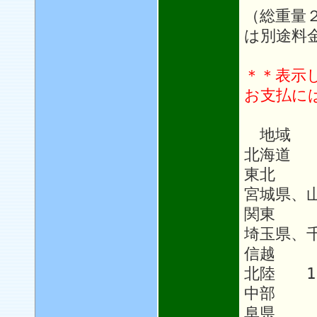
（総重量
は別途料
＊＊表示
お支払に
地域 
北海道 
東北 1
宮城県、
関東 1
埼玉県、
信越 1
北陸 1,
中部 1
阜県