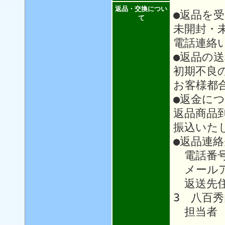
返品・交換につい
●返品を
て
未開封・
電話連絡
●返品の
初期不良
お客様都
●返金に
返品商品
振込いた
●返品連絡
電話番号：0
メール
返送先住所
3 八百秀
担当者