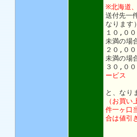
※北海道
送付先一
なります
１０,０
未満の場
２０,０
未満の場
３０,０
ービス
と、なり
（お買い
件一ヶ口
合は値引