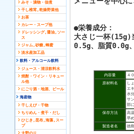
メニューを中心に
みそ・漬物・佃煮
干し椎茸,乾燥野菜他
お茶
カレー・スープ他
●栄養成分：
ドレッシング,醤油,ソー
大さじ一杯(15g
ス
0.5g、脂質0.0
ジャム,砂糖,蜂蜜
淡水産加工品
飲料・アルコール飲料
ジュース・清涼飲料水
内容量
４０
焼酎・ワイン・リキュー
ル他
原材料名
し
エ
にごり酒・地酒、ビール
水
海産物
サ
部
干しえび・干物
ちりめん・煮干・だし
保存方法
高
早
ひじき,昆布,海藻,スー
プ
製造者名
徳
大野のり