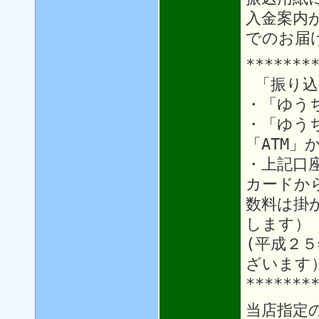
入金案内
でのお届
*******
「振り込
・「ゆう
・「ゆう
「ATM」
・上記口
カードか
数料は掛
します）
(平成２
ざいます
*******
当店指定