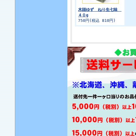
木頭ゆず ねり生七味
４０g
750円(税込 810円)