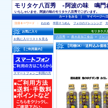
モリタケ八百秀 -阿波の味 
いらしゃいませ、阿波の味のモリタケ八百秀でございます。
カートをみる
｜
マイページへ
注目キーワード
わかめ
半田そうめん
フォロのドレッシング
モリタケ八
お気に入り
八百秀
>
農水産加工食品
>
ドレッ
お気に入りリストを見る
【同梱OK!!送料込み価格
【ご利用案内】
スマートフォンご利用の方