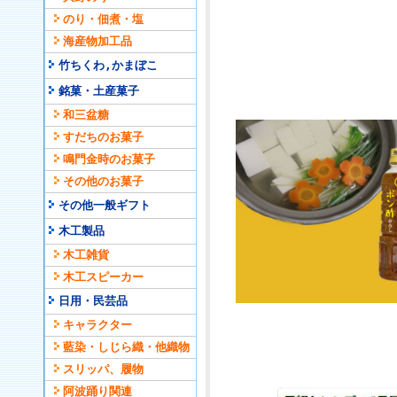
のり・佃煮・塩
海産物加工品
竹ちくわ,かまぼこ
銘菓・土産菓子
和三盆糖
すだちのお菓子
鳴門金時のお菓子
その他のお菓子
その他一般ギフト
木工製品
木工雑貨
木工スピーカー
日用・民芸品
キャラクター
藍染・しじら織・他織物
スリッパ、履物
阿波踊り関連