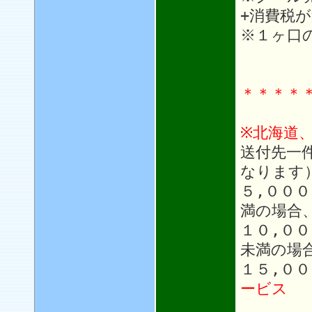
+消費税
※１ヶ口
＊＊＊＊
※北海道
送付先一
なります
５,００
満の場合
１０,０
未満の場
１５,０
ービス