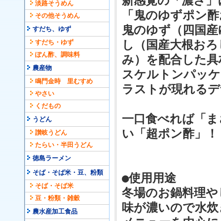
新感覚の「濃さ」
淡路そうめん
「鬼のゆずポン酢お
その他そうめん
鬼のゆず（四国産
すだち、ゆず
し（国産大根おろ
すだち・ゆず
ぽん酢、調味料
み）を配合した具
農産物
スケルトンパッケ
鳴門金時 里むすめ
ラストが現れるデ
やさい
くだもの
一口食べれば「ま
うどん
い「超ポン酢」！
讃岐うどん
たらい・半田うどん
徳島ラーメン
そば・そば米・豆、粉類
●使用用途
そば・そば米
冬場のお鍋料理や
豆・粉類・雑穀
味が濃いので水炊
農水産加工食品