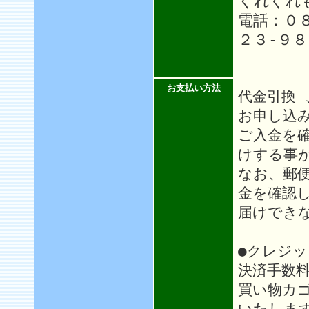
くれぐれ
電話：０８
２３-９
お支払い方法
代金引換 
お申し込
ご入金を
けする事
なお、郵
金を確認
届けでき
●クレジ
決済手数
買い物カ
いたしま