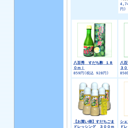
4,7
円)
八百秀 すだち酢 １８
八
０ｍｌ
３０
859円(税込 928円)
85
【お買い得】すだちごま
シェ
ドレッシング ３００ｍ
ドレ