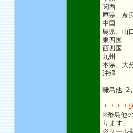
関西 9
庫県、奈
中国 9
島県、山
東四国 
西四国 
九州 1
本県、大
沖縄 1
離島他 2
＊＊＊＊
※離島他
ります。
※クール