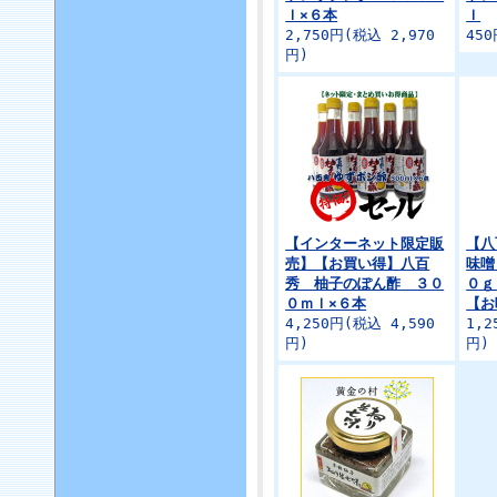
ｌ×６本
ｌ
2,750円(税込 2,970
45
円)
【インターネット限定販
【八
売】【お買い得】八百
味噌
秀 柚子のぽん酢 ３０
０ｇ
０ｍｌ×６本
【
4,250円(税込 4,590
1,2
円)
円)