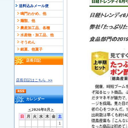
送料込みメール便
鳴門わかめ、他
麺類、他
農産加工品、各種
水産物・加工品、他
そうめん
銘菓、他菓子
店長日記
店長日記はこちら >>
カレンダー
＜
2026年8月
＞
日
月
火
水
木
金
土
1