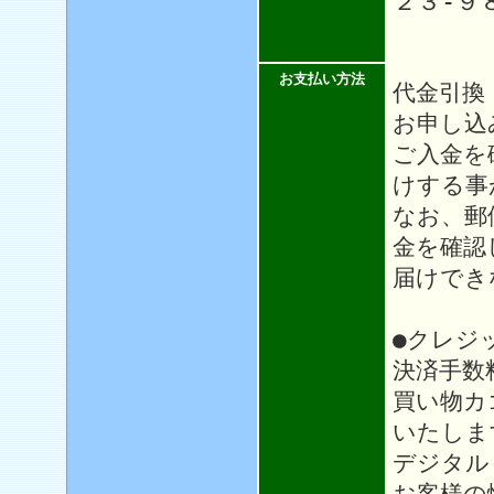
２３-９
お支払い方法
代金引換
お申し込
ご入金を
けする事
なお、郵
金を確認
届けでき
●クレジ
決済手数
買い物カ
いたしま
デジタル
お客様の