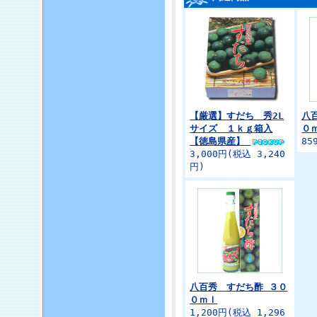
【厳選】すだち 秀2L
八
サイズ １ｋｇ箱入
０
【徳島県産】
85
3,000円(税込 3,240
円)
八百秀 すだち酢 ３０
０ｍｌ
1,200円(税込 1,296