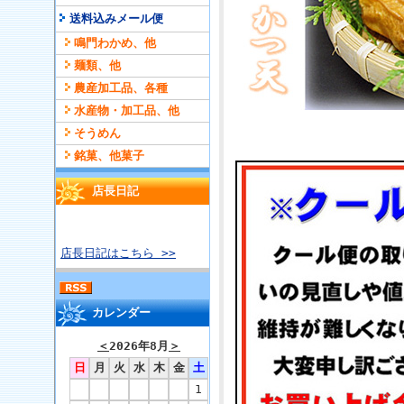
送料込みメール便
鳴門わかめ、他
麺類、他
農産加工品、各種
水産物・加工品、他
そうめん
銘菓、他菓子
店長日記
店長日記はこちら >>
カレンダー
＜
2026年8月
＞
日
月
火
水
木
金
土
1