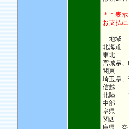
＊＊表示
お支払に
地域
北海道 
東北 1
宮城県、
関東 1
埼玉県、
信越 1
北陸 1
中部 1
阜県
関西 
庫県、奈