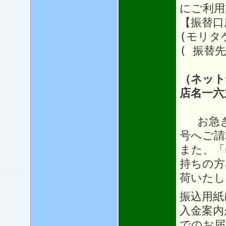
にご利用
【振替口座
(モリタ
( 振替先
（ネット
店名一六
お急ぎ
号へご請
また、「
持ちの方
荷いたし
振込用紙
入金案内
でのお届