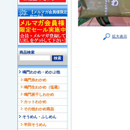
【メルマガ会員様限定
セール】
拡大表示
商品検索
鳴門わかめ・めかぶ他
鳴門糸わかめ
鳴門生わかめ（塩蔵）
鳴門炭干しわかめ
カットわかめ
その他わかめ商品
そうめん・ふしめん
半田そうめん