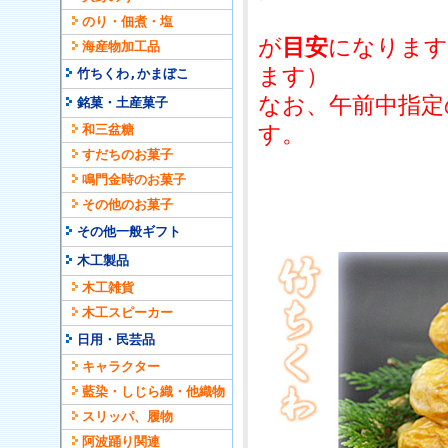
のり・佃煮・塩
が
目安
になります
海産物加工品
ます）
竹ちくわ,かまぼこ
なお、午前中指定
銘菓・土産菓子
す。
和三盆糖
すだちのお菓子
鳴門金時のお菓子
その他のお菓子
その他一般ギフト
木工製品
木工雑貨
木工スピーカー
日用・民芸品
キャラクター
藍染・しじら織・他織物
スリッパ、履物
阿波踊り関連