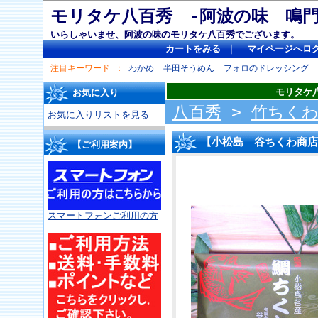
モリタケ八百秀 -阿波の味 
いらしゃいませ、阿波の味のモリタケ八百秀でございます。
カートをみる
｜
マイページへロ
注目キーワード
わかめ
半田そうめん
フォロのドレッシング
モリタケ
お気に入り
八百秀
>
竹ちくわ
お気に入りリストを見る
【小松島 谷ちくわ商店
【ご利用案内】
スマートフォンご利用の方