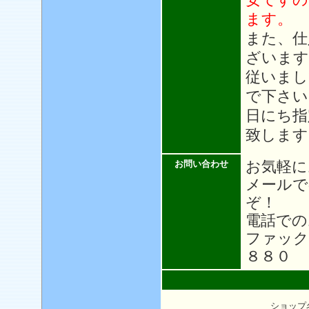
ます。
また、仕
ざいます
従いまし
で下さい
日にち指
致します
お気軽に
お問い合わせ
メール
ぞ！
電話での
ファック
８８０
ショップ