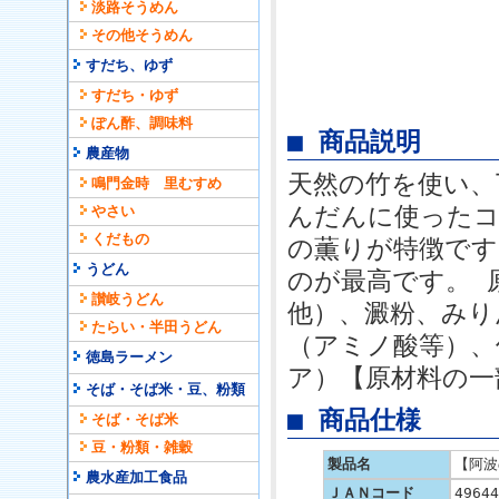
淡路そうめん
その他そうめん
すだち、ゆず
すだち・ゆず
ぽん酢、調味料
■ 商品説明
農産物
天然の竹を使い、
鳴門金時 里むすめ
んだんに使った
やさい
くだもの
の薫りが特徴です
うどん
のが最高です。 
讃岐うどん
他）、澱粉、みり
たらい・半田うどん
（アミノ酸等）、
徳島ラーメン
ア）【原材料の一
そば・そば米・豆、粉類
■ 商品仕様
そば・そば米
豆・粉類・雑穀
製品名
【阿波
農水産加工食品
ＪＡＮコード
49644