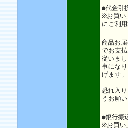
●代金引
※お買い
にご利用
＊＊
商品お届
でお支払
従いまし
事になり
げます。
恐れ入り
うお願い
●銀行振
※お買い