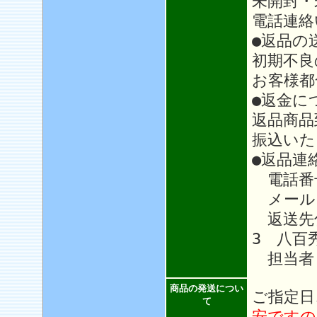
未開封・
電話連絡
●返品の
初期不良
お客様都
●返金に
返品商品
振込いた
●返品連
電話番号：
メール
返送先住
3 八百
担当者
商品の発送につい
ご指定日
て
安ですの