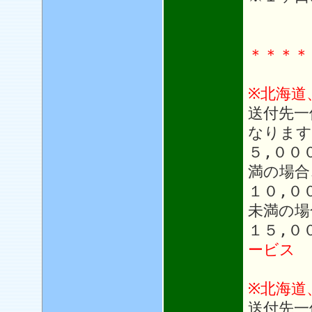
＊＊＊＊
※北海道
送付先一
なります
５,００
満の場合
１０,０
未満の場
１５,０
ービス
※北海道
送付先一