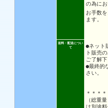
の為にお
お手数を
ます。
送料・配送につい
●ネット
て
ト販売の
ご了解下
●最終的
さい。
＊＊＊＊
（総重量
は別途料