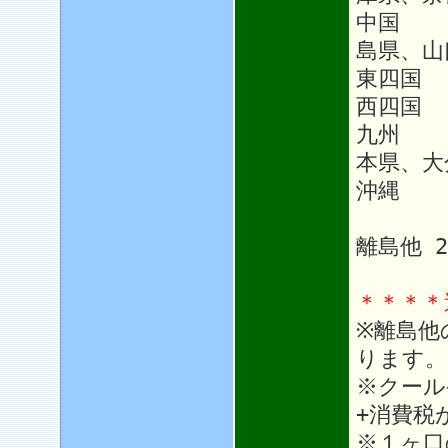
中国 
島県、山
東四国
西四国 
九州 1
本県、大
沖縄 1
離島他 
＊＊＊＊
※離島他
ります。
※クール
+消費税
※１ヶ口