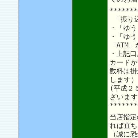
*******
「振り
・「ゆう
・「ゆう
「ATM
・上記口
カードか
数料は掛
します）
(平成２
ざいます
*******
当店指定
れば直ち
（誠に恐