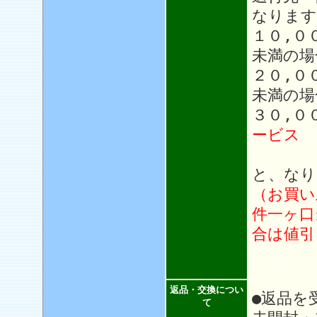
なります
１０,０
未満の場
２０,０
未満の場
３０,０
ービス
と、なり
（お買い
件一ヶ口
合は値引
返品・交換につい
●返品を
て