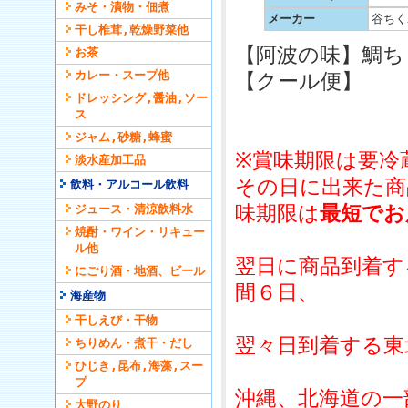
みそ・漬物・佃煮
メーカー
谷ちく
干し椎茸,乾燥野菜他
【阿波の味】鯛ち
お茶
カレー・スープ他
【クール便】
ドレッシング,醤油,ソー
ス
ジャム,砂糖,蜂蜜
※賞味期限は要冷
淡水産加工品
その日に出来た商
飲料・アルコール飲料
味期限は
最短でお
ジュース・清涼飲料水
焼酎・ワイン・リキュー
ル他
翌日に商品到着す
にごり酒・地酒、ビール
間６日、
海産物
干しえび・干物
翌々日到着する東
ちりめん・煮干・だし
ひじき,昆布,海藻,スー
プ
沖縄、北海道の一
大野のり