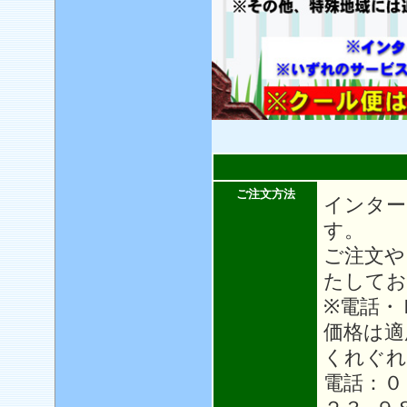
ご注文方法
インター
す。
ご注文や
たしてお
※電話・
価格は適
くれぐれ
電話：０