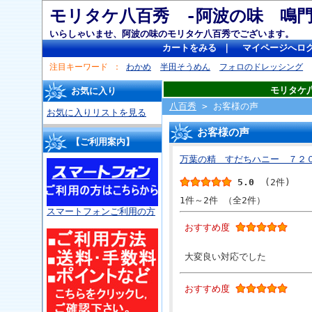
モリタケ八百秀 -阿波の味 
いらしゃいませ、阿波の味のモリタケ八百秀でございます。
カートをみる
｜
マイページへロ
注目キーワード
わかめ
半田そうめん
フォロのドレッシング
モリタケ
お気に入り
八百秀
> お客様の声
お気に入りリストを見る
お客様の声
【ご利用案内】
万葉の精 すだちハニー ７２０
5.0
(2件)
1件～2件 （全2件）
スマートフォンご利用の方
おすすめ度
大変良い対応でした
おすすめ度