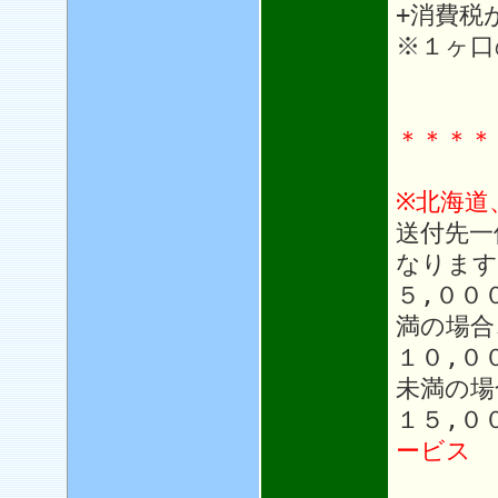
+消費税
※１ヶ口
＊＊＊＊
※北海道
送付先一
なります
５,００
満の場合
１０,０
未満の場
１５,０
ービス