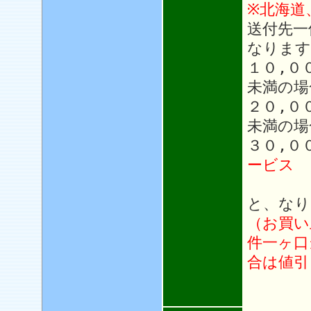
※北海道
送付先一
なります
１０,０
未満の場
２０,０
未満の場
３０,０
ービス
と、なり
（お買い
件一ヶ口
合は値引