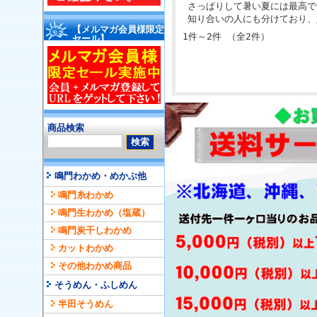
さっぱりして暑い夏には最高で
知り合いの人にも分けており、
【メルマガ会員様限定
1件～2件 （全2件）
セール】
商品検索
鳴門わかめ・めかぶ他
鳴門糸わかめ
鳴門生わかめ（塩蔵）
鳴門炭干しわかめ
カットわかめ
その他わかめ商品
そうめん・ふしめん
半田そうめん