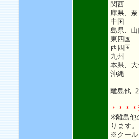
関西 
庫県、奈
中国 
島県、山
東四国
西四国 
九州 1
本県、大
沖縄 1
離島他 
＊＊＊＊
※離島他
ります。
※クール