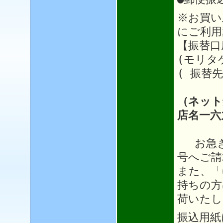
※お買い
にご利用
【振替口座
(モリタ
( 振替先
（ネット
店名一六
お急ぎ
号へご請
また、「
持ちの方
荷いたし
振込用紙