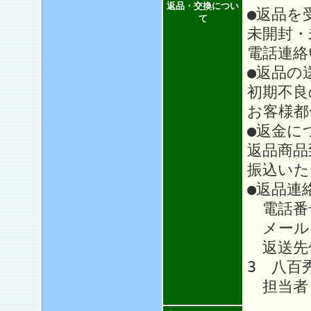
返品・交換につい
●返品を
て
未開封・
電話連絡
●返品の
初期不良
お客様都
●返金に
返品商品
振込いた
●返品連
電話番号：
メール
返送先住
3 八百
担当者