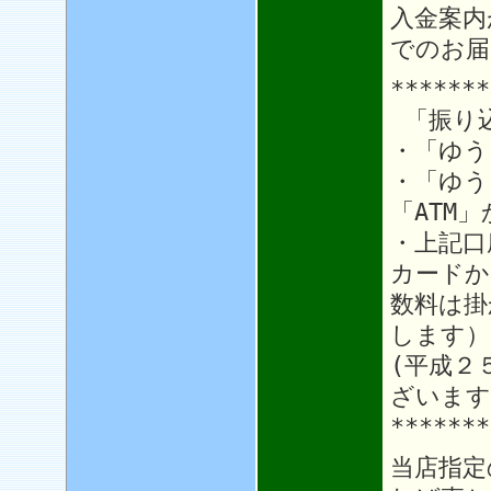
入金案内
でのお届
*******
「振り
・「ゆう
・「ゆう
「ATM
・上記口
カードか
数料は掛
します）
(平成２
ざいます
*******
当店指定