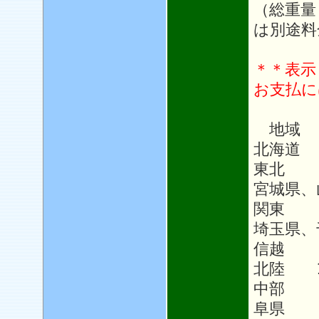
（総重量
は別途料
＊＊表示
お支払に
地域
北海道 
東北 1
宮城県、
関東 1
埼玉県、
信越 1
北陸 1
中部 1
阜県