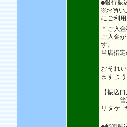
●銀行振
※お買い
にご利用
＊ご入金
ご入金が
す。
当店指定
おそれい
ますよう
【振込口
普通64
リタケ 
●郵便振