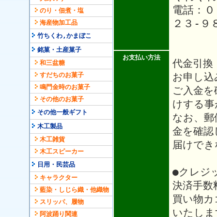
電話：０
のり・佃煮・塩
２３-９
海産物加工品
竹ちくわ,かまぼこ
銘菓・土産菓子
お支払い方法
代金引換
和三盆糖
お申し込
すだちのお菓子
鳴門金時のお菓子
ご入金を
その他のお菓子
けする事
その他一般ギフト
なお、郵
木工製品
金を確認
木工雑貨
届けでき
木工スピーカー
日用・民芸品
●クレジ
キャラクター
決済手数
藍染・しじら織・他織物
買い物カ
スリッパ、履物
いたしま
阿波踊り関連