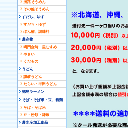
淡路そうめん
その他そうめん
すだち、ゆず
すだち・ゆず
ぽん酢、調味料
農産物
鳴門金時 里むすめ
やさい
くだもの
うどん
讃岐うどん
たらい・半田うどん
徳島ラーメン
そば・そば米・豆、粉類
そば・そば米
豆・粉類・雑穀
農水産加工食品