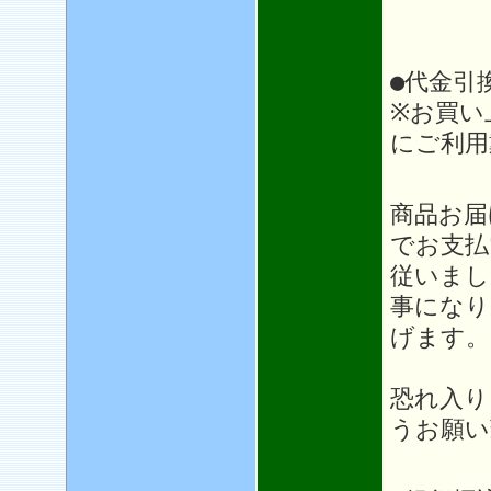
●代金引
※お買い
にご利用
＊＊
商品お届
でお支払
従いまし
事になり
げます。
恐れ入り
うお願い