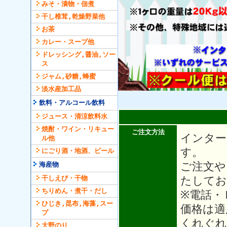
みそ・漬物・佃煮
干し椎茸,乾燥野菜他
お茶
カレー・スープ他
ドレッシング,醤油,ソー
ス
ジャム,砂糖,蜂蜜
淡水産加工品
飲料・アルコール飲料
ジュース・清涼飲料水
焼酎・ワイン・リキュー
ご注文方法
インター
ル他
す。
にごり酒・地酒、ビール
ご注文や
海産物
干しえび・干物
たしてお
ちりめん・煮干・だし
※電話・
ひじき,昆布,海藻,スー
価格は適
プ
くれぐれ
大野のり