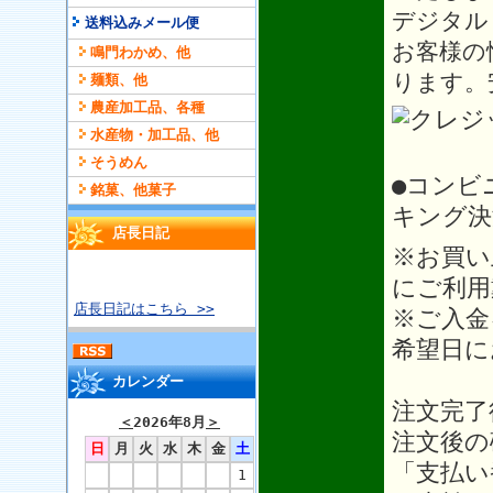
デジタル
送料込みメール便
お客様の
鳴門わかめ、他
ります。
麺類、他
農産加工品、各種
水産物・加工品、他
そうめん
●コンビ
銘菓、他菓子
キング決
店長日記
※お買い
にご利用
店長日記はこちら >>
※ご入金
希望日に
カレンダー
注文完了
＜
2026年8月
＞
注文後の
日
月
火
水
木
金
土
「支払い
1