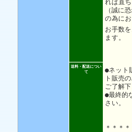
れば直ち
（誠に恐
の為にお
お手数を
ます。
送料・配送につい
●ネット
て
ト販売の
ご了解下
●最終的
さい。
＊＊＊＊