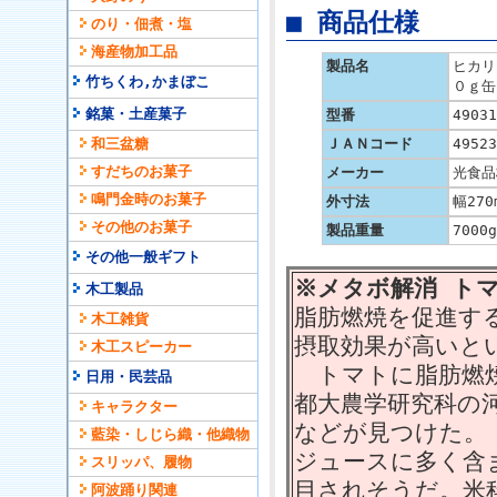
■ 商品仕様
のり・佃煮・塩
海産物加工品
製品名
ヒカリ
竹ちくわ,かまぼこ
０ｇ缶
銘菓・土産菓子
型番
49031
和三盆糖
ＪＡＮコード
49523
すだちのお菓子
メーカー
光食品
鳴門金時のお菓子
外寸法
幅270
その他のお菓子
製品重量
7000g
その他一般ギフト
※メタボ解消 ト
木工製品
脂肪燃焼を促進す
木工雑貨
摂取効果が高いと
木工スピーカー
トマトに脂肪燃焼
日用・民芸品
都大農学研究科の
キャラクター
などが見つけた。
藍染・しじら織・他織物
ジュースに多く含
スリッパ、履物
目されそうだ。米
阿波踊り関連