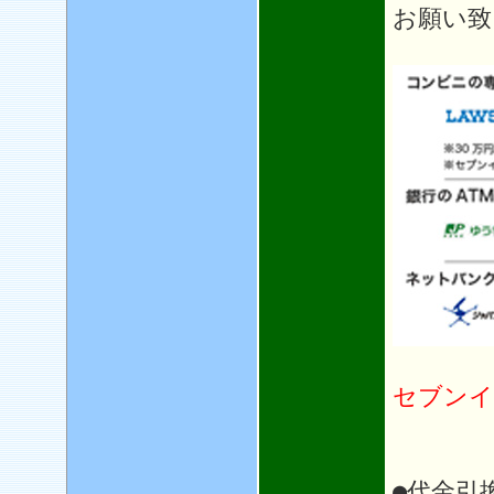
お願い致
セブンイ
●代金引