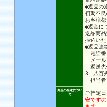
●返品の
初期不良
お客様都
●返金に
返品商品
振込いた
●返品連
電話番号：
メール
返送先住
3 八百
担当者
商品の発送につい
ご指定日
て
安ですの
ます。