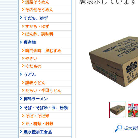
調表示しています
淡路そうめん
その他そうめん
すだち、ゆず
すだち・ゆず
ぽん酢、調味料
農産物
鳴門金時 里むすめ
やさい
くだもの
うどん
讃岐うどん
たらい・半田うどん
徳島ラーメン
そば・そば米・豆、粉類
そば・そば米
豆・粉類・雑穀
拡大表
農水産加工食品