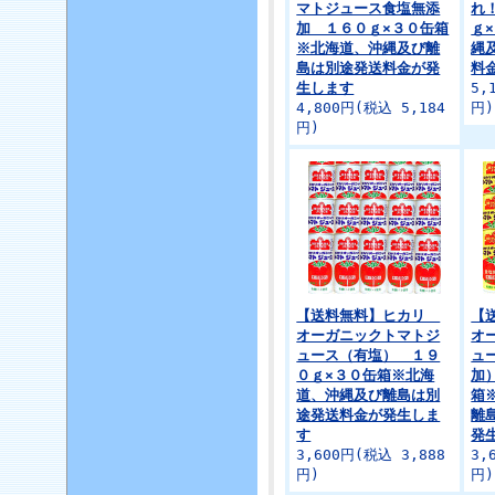
マトジュース食塩無添
れ
加 １６０ｇ×３０缶箱
ｇ
※北海道、沖縄及び離
縄
島は別途発送料金が発
料
生します
5,
4,800円(税込 5,184
円)
円)
【送料無料】ヒカリ
【
オーガニックトマトジ
オ
ュース（有塩） １９
ュ
０ｇ×３０缶箱※北海
加
道、沖縄及び離島は別
箱
途発送料金が発生しま
離
す
発
3,600円(税込 3,888
3,
円)
円)