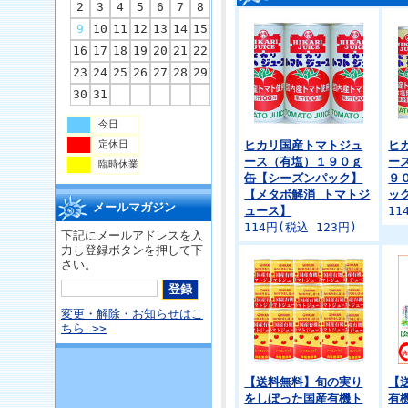
2
3
4
5
6
7
8
9
10
11
12
13
14
15
16
17
18
19
20
21
22
23
24
25
26
27
28
29
30
31
今日
定休日
ヒカリ国産トマトジュ
ヒ
ース（有塩）１９０ｇ
ー
臨時休業
缶【シーズンパック】
９
【メタボ解消 トマトジ
ッ
メールマガジン
ュース】
11
114円(税込 123円)
下記にメールアドレスを入
力し登録ボタンを押して下
さい。
変更・解除・お知らせはこ
ちら >>
【送料無料】旬の実り
【
をしぼった国産有機ト
有