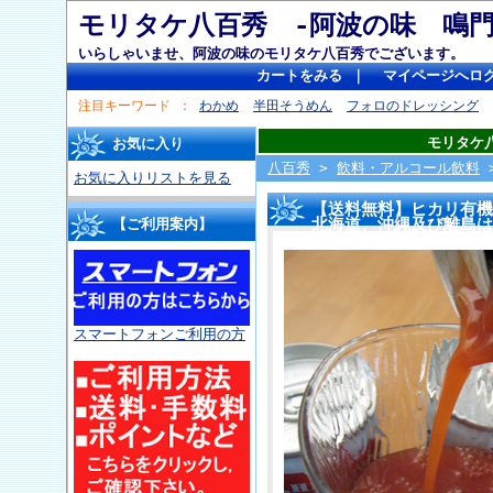
モリタケ八百秀 -阿波の味 
いらしゃいませ、阿波の味のモリタケ八百秀でございます。
カートをみる
｜
マイページへロ
注目キーワード
わかめ
半田そうめん
フォロのドレッシング
モリタケ
お気に入り
八百秀
>
飲料・アルコール飲料
お気に入りリストを見る
【送料無料】ヒカリ有機
北海道、沖縄及び離島は
【ご利用案内】
スマートフォンご利用の方