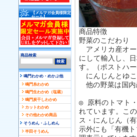
【メルマガ会員様限定
セール】
商品特徴
野菜のこだわり
アメリカ産オー
商品検索
にして輸入し、日
す。（ポストハー
にんじんとゆこ
鳴門わかめ・めかぶ他
他の野菜は国内
鳴門糸わかめ
鳴門生わかめ（塩蔵）
鳴門炭干しわかめ
◎ 原料のトマト
カットわかめ
れています。この
その他わかめ商品
ス・にんじん（有
そうめん・ふしめん
示外にも「有機ト
半田そうめん