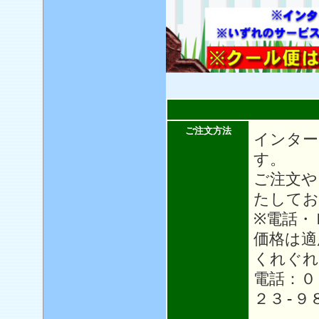
ご注文方法
インター
す。
ご注文や
たしてお
※電話・
価格は適
くれぐれ
電話：０
２３-９