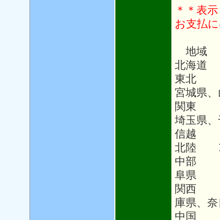
＊＊表示
お支払に
地域
北海道 
東北 1
宮城県、
関東 1
埼玉県、
信越 1
北陸 1
中部 1
阜県
関西 
庫県、奈
中国 