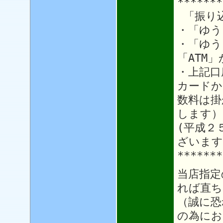
*******
「振り
・「ゆう
・「ゆう
「ATM
・上記口
カードか
数料は掛
します）
(平成２
ざいます
*******
当店指定
れば直ち
（誠に恐
の為にお