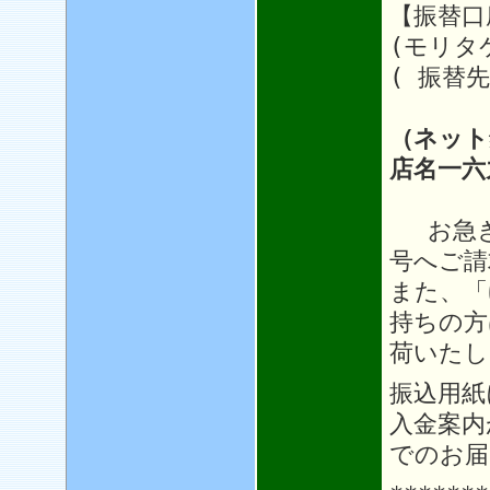
【振替口座
(モリタ
( 振替先
（ネット
店名一六
お急ぎ
号へご請
また、「
持ちの方
荷いたし
振込用紙
入金案内
でのお届