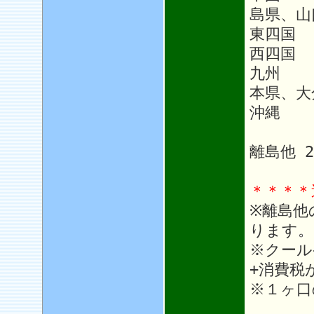
島県、山
東四国
西四国 
九州 1
本県、大
沖縄 1
離島他 
＊＊＊＊
※離島他
ります。
※クール
+消費税
※１ヶ口