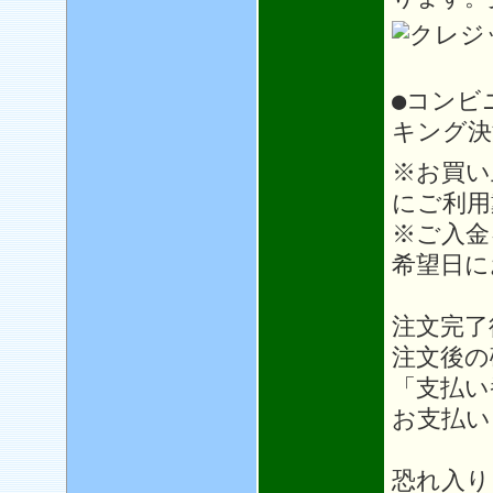
●コンビ
キング決
※お買い
にご利用
※ご入金
希望日に
注文完了
注文後の
「支払い
お支払い
恐れ入り