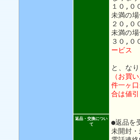
１０,０
未満の場
２０,０
未満の場
３０,０
ービス
と、なり
（お買い
件一ヶ口
合は値引
返品・交換につい
●返品を
て
未開封・
電話連絡