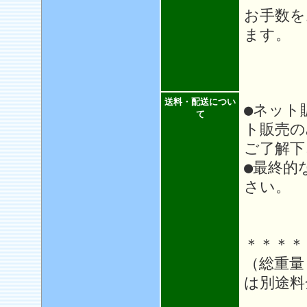
お手数を
ます。
送料・配送につい
●ネット
て
ト販売の
ご了解下
●最終的
さい。
＊＊＊＊
（総重量
は別途料