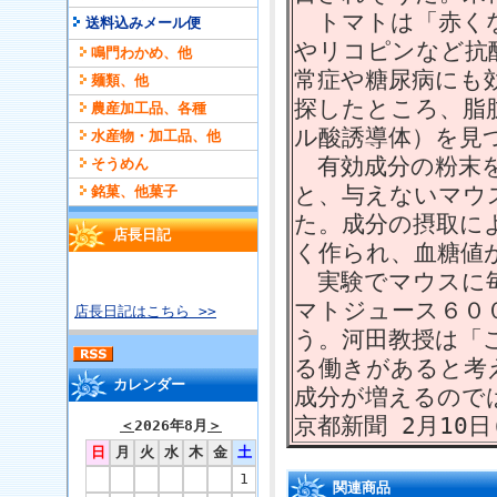
トマトは「赤くな
送料込みメール便
やリコピンなど抗
鳴門わかめ、他
常症や糖尿病にも
麺類、他
探したところ、脂
農産加工品、各種
ル酸誘導体）を見
水産物・加工品、他
有効成分の粉末を
そうめん
と、与えないマウ
銘菓、他菓子
た。成分の摂取に
店長日記
く作られ、血糖値
実験でマウスに毎
マトジュース６０
店長日記はこちら >>
う。河田教授は「
る働きがあると考
カレンダー
成分が増えるので
京都新聞 2月10日
＜
2026年8月
＞
日
月
火
水
木
金
土
1
関連商品