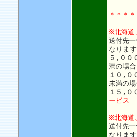
＊＊＊＊
※北海道
送付先一
なります
５,００
満の場合
１０,０
未満の場
１５,０
ービス
※北海道
送付先一
なります