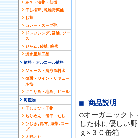
みそ・漬物・佃煮
干し椎茸,乾燥野菜他
お茶
カレー・スープ他
ドレッシング,醤油,ソー
ス
ジャム,砂糖,蜂蜜
淡水産加工品
飲料・アルコール飲料
ジュース・清涼飲料水
焼酎・ワイン・リキュー
ル他
にごり酒・地酒、ビール
海産物
■ 商品説明
干しえび・干物
○オーガニックト
ちりめん・煮干・だし
した体に優しい野
ひじき,昆布,海藻,スー
プ
ｇ×３０缶箱
大野のり