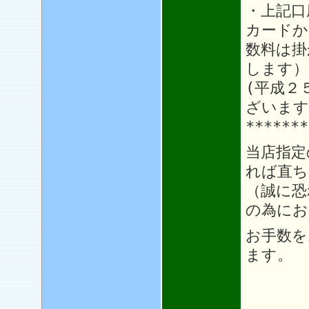
・上記口
カードか
数料は掛
します）
(平成２
ざいます
*******
当店指定
れば直ち
（誠に恐
の為にお
お手数を
ます。