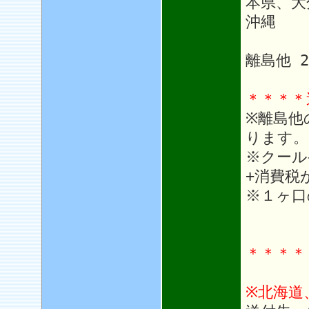
本県、大
沖縄 1
離島他 
＊＊＊＊
※離島他
ります。
※クール
+消費税
※１ヶ口
＊＊＊＊
※北海道