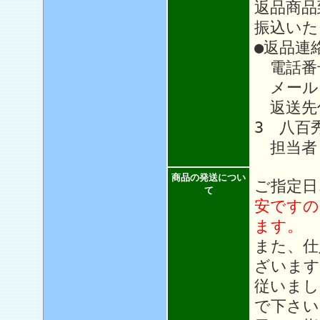
返品商品
振込いた
●返品連
電話番号：
メール
返送先住
3 八百
担当者
商品の発送につい
ご指定日
て
安ですの
ます。
また、仕
ざいます
従いまし
で下さい