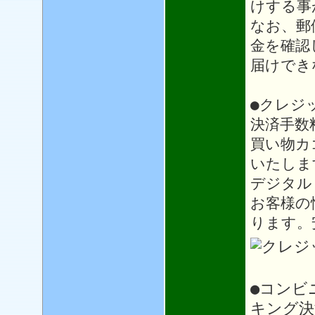
けする事
なお、郵
金を確認
届けでき
●クレジ
決済手数
買い物カ
いたしま
デジタル
お客様の
ります。
●コンビ
キング決