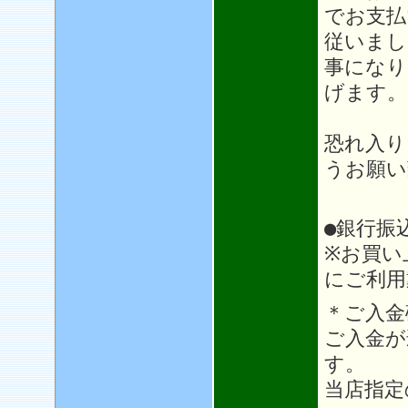
でお支払
従いまし
事になり
げます。
恐れ入り
うお願い
●銀行振
※お買い
にご利用
＊ご入金
ご入金が
す。
当店指定