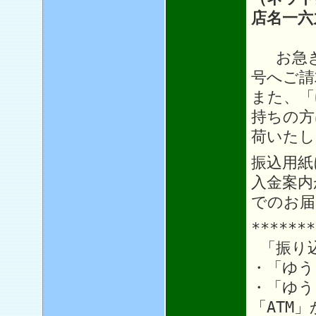
店名一六
お急ぎ
号へご請
また、「
持ちの方
荷いたし
振込用紙
入金案内
でのお届
*******
「振り
・「ゆう
・「ゆう
「ATM