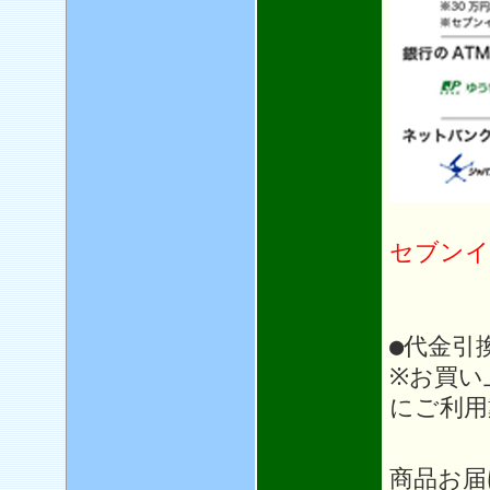
セブンイ
●代金引
※お買い
にご利用
＊＊
商品お届