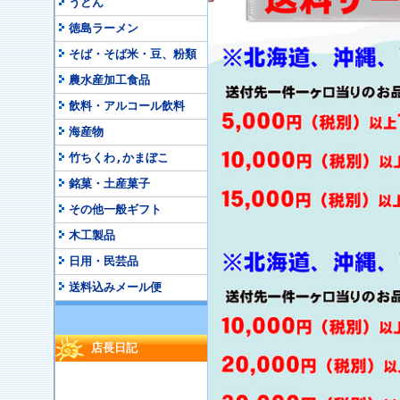
うどん
徳島ラーメン
そば・そば米・豆、粉類
農水産加工食品
飲料・アルコール飲料
海産物
竹ちくわ,かまぼこ
銘菓・土産菓子
その他一般ギフト
木工製品
日用・民芸品
送料込みメール便
店長日記