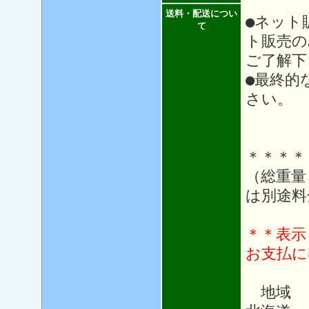
送料・配送につい
●ネット
て
ト販売の
ご了解下
●最終的
さい。
＊＊＊＊
（総重量
は別途料
＊＊表示
お支払に
地域