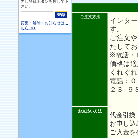
力し登録ボタンを押して下
さい。
ご注文方法
インター
変更・解除・お知らせはこ
す。
ちら >>
ご注文や
たしてお
※電話・
価格は適
くれぐれ
電話：０
２３-９
お支払い方法
代金引換
お申し込
ご入金を