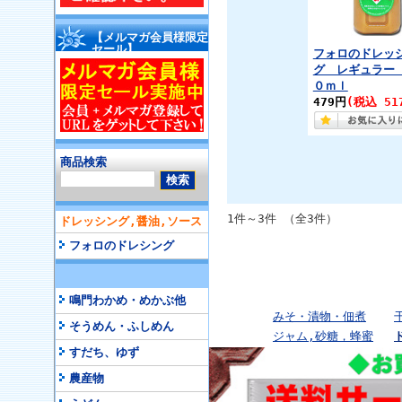
【メルマガ会員様限定
セール】
フォロのドレッ
グ レギュラー
０ｍｌ
479円
(税込 51
商品検索
1件～3件 （全3件）
ドレッシング,醤油,ソース
フォロのドレシング
鳴門わかめ・めかぶ他
みそ・漬物・佃煮
そうめん・ふしめん
ジャム,砂糖，蜂蜜
すだち、ゆず
農産物