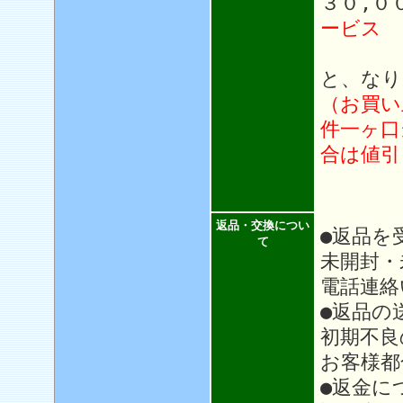
３０,０
ービス
と、なり
（お買い
件一ヶ口
合は値引
返品・交換につい
●返品を
て
未開封・
電話連絡
●返品の
初期不良
お客様都
●返金に