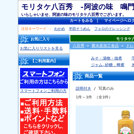
モリタケ八百秀 -阿波の味 
いらしゃいませ、阿波の味のモリタケ八百秀でございます。
カートをみる
｜
マイページへロ
注目キーワード
わかめ
半田そうめん
フォロのドレッシング
モリタケ
お気に入り
八百秀
>
農水産加工食品
>
ドレ
お気に入りリストを見る
みそ・漬物・佃煮
【ご利用案内】
ジャム,砂糖，蜂蜜
商品一覧
説明付き
/ 写真のみ
スマートフォンご利用の方
1件～3件 （全3件）