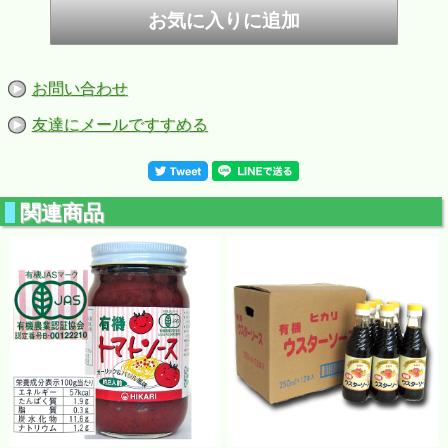
本物へのこだわり
砂糖は黒糖及び粗糖、食塩は天日乾燥の原塩を使用してい
ます。
保存料、着色料、化学調味料、カラメル色素、酵母エキス
は使用していません。
お問い合わせ
原材料名：有機野菜・果実（たまねぎ、トマト、みかん、そ
の他）、醸造酢（米酢）、砂糖、食塩、香辛料
友達にメールですすめる
関連商品