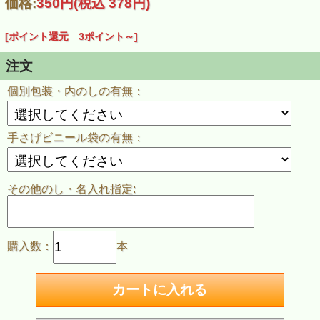
価格:
350円
(税込 378円)
[ポイント還元 3ポイント～]
注文
個別包装・内のしの有無：
手さげビニール袋の有無：
商品特徴
野菜・果実のこだわり
その他のし・名入れ指定:
主原料の野菜・果実（たまねぎ、トマト、みかん、にんに
く、にんじん）は１００％国内産有機です。
酢のこだわり
醸造酢は国内産米１００％、アルコール無使用の純米酢を
購入数：
本
使用しています。
香辛料のこだわり
香料を使用せず、胡椒、ナツメグ、丁字、ローレル、桂皮
等の原形及び粉末を使用しています。