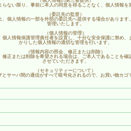
（個人情報の第三者提供）
よらない限り、事前に本人の同意を得ることなく、個人情報を
（委託先の監督）
上、個人情報の一部を外部の委託先へ提供する場合があります
管理いたします。
（個人情報の管理）
、個人情報保護管理責任者を設置し、十分な安全保護に努め、
かりした個人情報の適切な管理を行います。
（情報内容の照会、修正または削除）
、修正または削除を希望される場合は、ご本人であることを確
させていただきます。
（セキュリティーについて）
ウザとサーバ間の通信がすべて暗号化されるので、お買い物カゴ