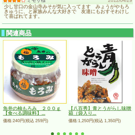
ミモザ様
2012/04/29
少し甘口の金山寺みそが気に入ってます みょうがやもろ
きゅうに、と家族みんな大好きで 友達にもおすそわけし
て喜ばれてます。
関連商品
じ
魚井の柚もろみ ２００ｇ
【八百秀】青とうがらし味噌
【食べる調味料】...
箱（袋入り...
価格:240円(税込 259円)
価格:1,250円(税込 1,350円)