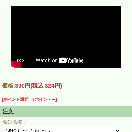
魚井の金山寺みそ ２００ｇ
製造者 株式会社 魚井商店
価格:
300円
(税込 324円)
伝統の甘さ控えめ阿波もろみ
甘口の金山寺みそです。
かやくに茄子を使っています。
[ポイント還元 3ポイント～]
朝粥のおともに、またもろきゅうにちりめんにどうぞ。
注文
原材料名
麦・大豆（遺伝子組み換えでない）・水あめ・砂糖・食塩・
茄子・酒精
個別包装：