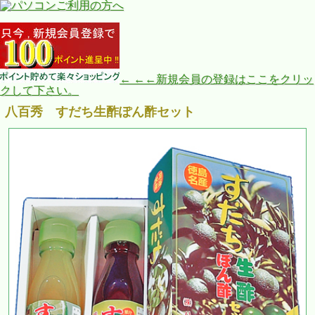
← ←←新規会員の登録はここをクリッ
クして下さい。
八百秀 すだち生酢ぽん酢セット