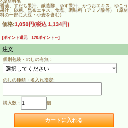
○原材料名
醤油、すだち果汁、醸造酢、ゆず果汁、かつおエキス、ゆこう
果汁、砂糖、昆布エキス、食塩、調味料（アミノ酸等）（原材
料の一部に大豆・小麦を含む）
価格:
1,050円
(税込 1,134円)
[ポイント還元 170ポイント～]
注文
個別包装・のしの有無：
１００ｍｌ×２本
○徳島名産の「すだち」について
阿波（徳島）の味覚を代表する特産品のひとつで、すだち特
のしの種類・名入れ指定:
有の爽やかな香気と酸味を持った、ひと味違った柑橘果実で
す。
すだち果汁にはビタミンＣが豊富に含まれています。
○使用方法
購入数：
個
鍋料理、焼き魚、サラダ、揚げ物、生もの、冷奴、ちり鍋
等、各種お料理の味を引き立てるのにお使い頂けます。な
お、果汁成分が沈殿しますので少し振ってからお早めにご使
用下さい。