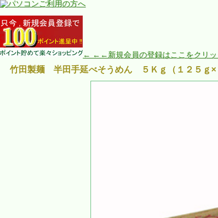
← ←←新規会員の登録はここをクリ
竹田製麺 半田手延べそうめん ５Ｋｇ（１２５ｇ×