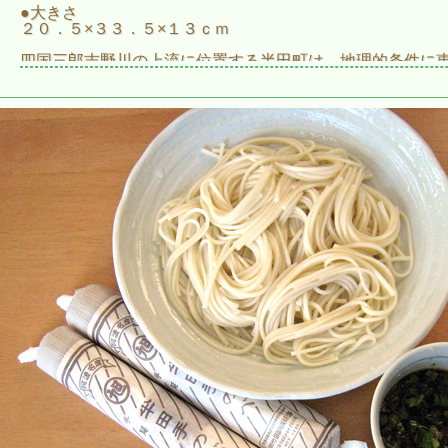
●大きさ
２０．５×３３．５×１３ｃｍ
四国三郎吉野川の上流に位置する半田町は、地理的条件に