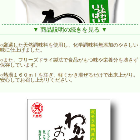
▼ 商品説明の続きを見る ▼
○厳選した天然調味料を使用し、化学調味料無添加のやさしい
味に仕上げました。
○また、フリーズドライ製法で食品がもつ味や栄養分を壊さず
保存しています。
○熱湯１６０ｍｌを注ぎ、軽くかき混ぜるだけで出来上がり。
安心してお召し上がりください。
【鳴門産】わかめのおみそ汁１食袋【フリーズドライ】