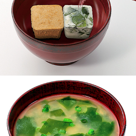
●節分の恵方巻きのお供に。
＊生わかめからフリーズドライ製法でつくってあるのでわか
めの食感が断然違います!!
おいしい鳴門わかめのおみそ汁。お勧めです。