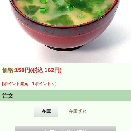
【メール便】【鳴門産】わかめのおみそ汁４食箱【フリーズ
ドライ】
【メール便】【鳴門産】わかめのおみそ汁１１食バラ【フリ
ーズドライ】
価格:
150円
(税込 162円)
[ポイント還元 1ポイント～]
注文
在庫
在庫切れ