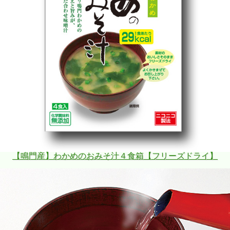
●プリプリ鳴門わかめの歯ごたえと旨みが凝縮した赤だし味
噌汁。
鳴門海峡の海が育てたわかめは、色・つや・食感に優れた肉
厚の存在感が魅力です。
旨みたっぷりの赤だしに浮かぶ歯ごたえがうれしい鳴門わか
めを惜しみなく使っています。
肉厚の鳴門わかめの食感としゃきしゃきの有機ねぎとの組み
合わせは味噌汁の原点ともいえる組み合わせです。
ニコニコ製法
ならではのわかめのひろがる驚きが楽しい味噌
汁です。
【鳴門産】わかめのおみそ汁４食箱【フリーズドライ】
●化学調味料無添加
●ギフトなどにも喜ばれています。
●一人暮らしの方には便利な一食分ずつ入り
●急な来客にもぴったり。