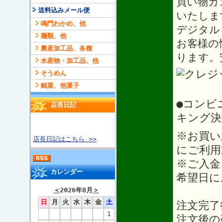
買い物カ
送料込みメール便
いたしま
鳴門わかめ、他
デジタル
麺類、他
お客様の
農産加工品、各種
ります。
水産物・加工品、他
そうめん
銘菓、他菓子
●コンビ
店長日記
キング決
※お買い
店長日記はこちら >>
にご利用
※ご入金
カレンダー
希望日に
＜
2026年8月
＞
日
月
火
水
木
金
土
注文完了
1
注文後の