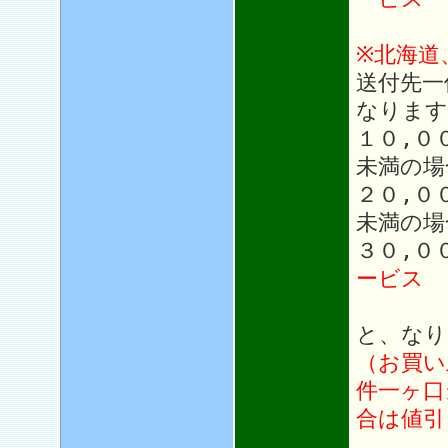
※北海道
送付先一
なります
１０,０
未満の場
２０,０
未満の場
３０,０
ービス
と、なり
（お買い
件一ヶ口
合は値引