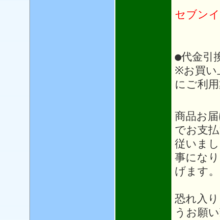
セブンイ
●代金引
※お買い
にご利用
＊＊
商品お届
でお支払
従いまし
事になり
げます。
恐れ入り
うお願い