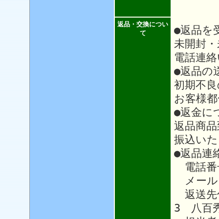
返品・交換につい
●返品を
て
未開封・
電話連絡
●返品の
初期不良
お客様都
●返金に
返品商品
振込いた
●返品連
電話番号：
メール
返送先住
3 八百