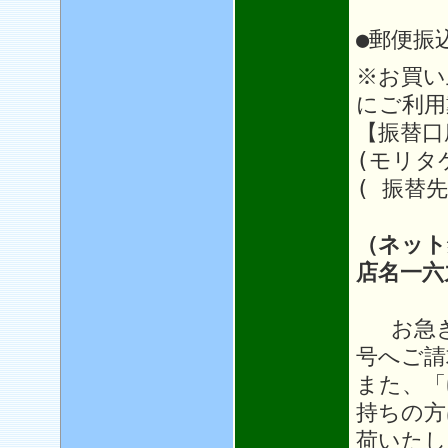
●郵便振
※お買い
にご利用
【振替口座
(モリタ
( 振替先
（ネット
店名一六
お急ぎ
号へご請
また、「
持ちの方
荷いたし