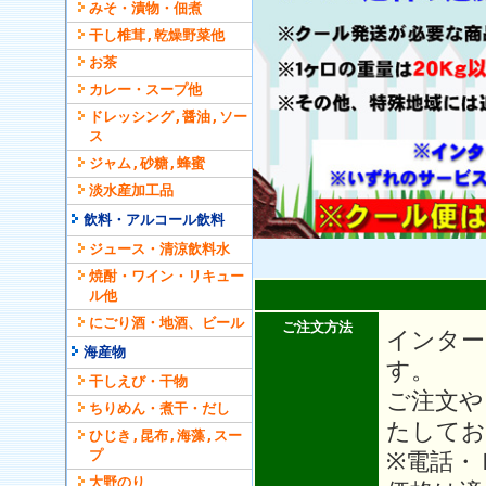
みそ・漬物・佃煮
干し椎茸,乾燥野菜他
お茶
カレー・スープ他
ドレッシング,醤油,ソー
ス
ジャム,砂糖,蜂蜜
淡水産加工品
飲料・アルコール飲料
ジュース・清涼飲料水
焼酎・ワイン・リキュー
ル他
にごり酒・地酒、ビール
ご注文方法
インター
海産物
す。
干しえび・干物
ご注文や
ちりめん・煮干・だし
たしてお
ひじき,昆布,海藻,スー
プ
※電話・
大野のり