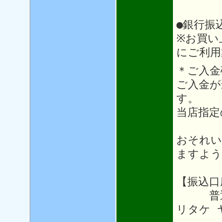
●銀行振
※お買い
にご利用
＊ご入金
ご入金が
す。
当店指定
おそれい
ますよう
【振込口
普通64
リタケ 