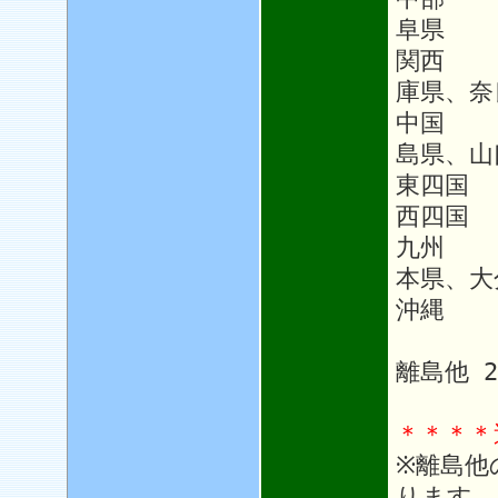
阜県
関西 
庫県、奈
中国 
島県、山
東四国
西四国 
九州 1
本県、大
沖縄 1
離島他 
＊＊＊＊
※離島他
ります。