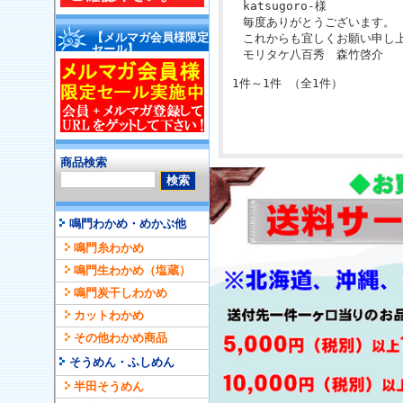
katsugoro-様
毎度ありがとうございます。
【メルマガ会員様限定
これからも宜しくお願い申し
セール】
モリタケ八百秀 森竹啓介
1件～1件 （全1件）
商品検索
鳴門わかめ・めかぶ他
鳴門糸わかめ
鳴門生わかめ（塩蔵）
鳴門炭干しわかめ
カットわかめ
その他わかめ商品
そうめん・ふしめん
半田そうめん