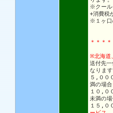
※クール
+消費税
※１ヶ口
＊＊＊＊
※北海道
送付先一
なります
５,００
満の場合
１０,０
未満の場
１５,０
ービス