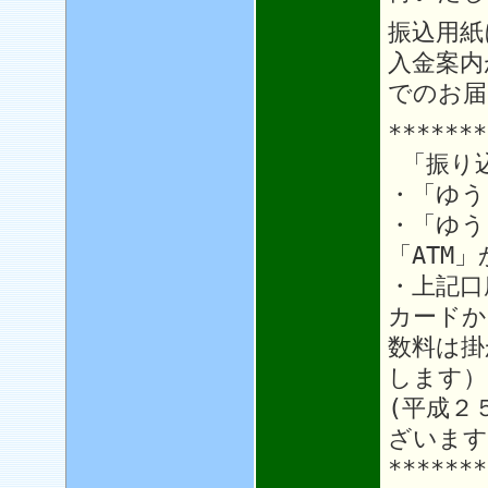
振込用紙
入金案内
でのお届
*******
「振り
・「ゆう
・「ゆう
「ATM
・上記口
カードか
数料は掛
します）
(平成２
ざいます
*******