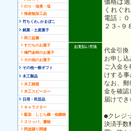
価格は適
のり・佃煮・塩
くれぐれ
海産物加工品
電話：０
竹ちくわ,かまぼこ
２３-９
銘菓・土産菓子
和三盆糖
すだちのお菓子
お支払い方法
代金引換
鳴門金時のお菓子
お申し込
その他のお菓子
ご入金を
その他一般ギフト
けする事
木工製品
なお、郵
木工雑貨
金を確認
木工スピーカー
届けでき
日用・民芸品
キャラクター
●クレジ
藍染・しじら織・他織物
スリッパ、履物
決済手数
阿波踊り関連