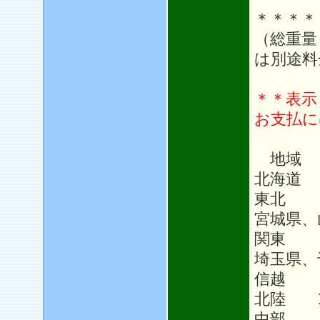
＊＊＊＊
（総重量
は別途料
＊＊表示
お支払に
地域
北海道 
東北 1
宮城県、
関東 1
埼玉県、
信越 1
北陸 1
中部 1