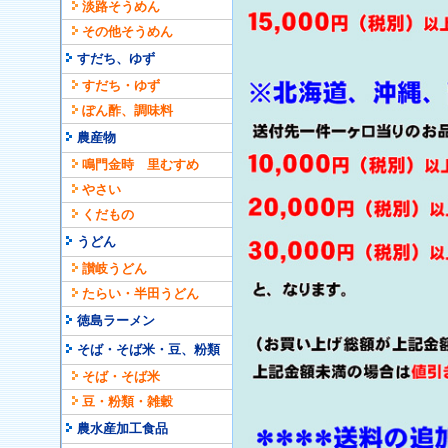
淡路そうめん
その他そうめん
すだち、ゆず
すだち・ゆず
ぽん酢、調味料
農産物
鳴門金時 里むすめ
やさい
くだもの
うどん
讃岐うどん
たらい・半田うどん
徳島ラーメン
そば・そば米・豆、粉類
そば・そば米
豆・粉類・雑穀
農水産加工食品