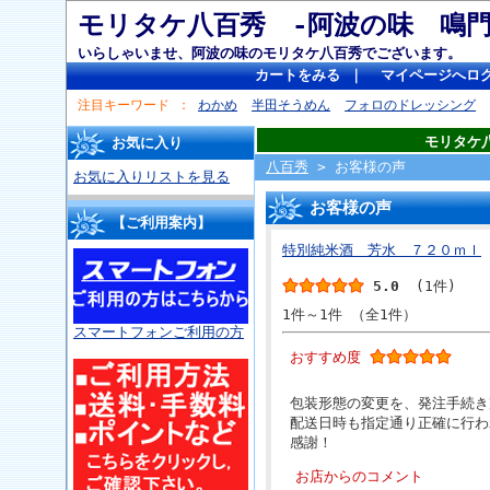
モリタケ八百秀 -阿波の味 
いらしゃいませ、阿波の味のモリタケ八百秀でございます。
カートをみる
｜
マイページへロ
注目キーワード
わかめ
半田そうめん
フォロのドレッシング
モリタケ
お気に入り
八百秀
> お客様の声
お気に入りリストを見る
お客様の声
【ご利用案内】
特別純米酒 芳水 ７２０ｍｌ
5.0
(1件)
1件～1件 （全1件）
スマートフォンご利用の方
おすすめ度
包装形態の変更を、発注手続き
配送日時も指定通り正確に行わ
感謝！
お店からのコメント