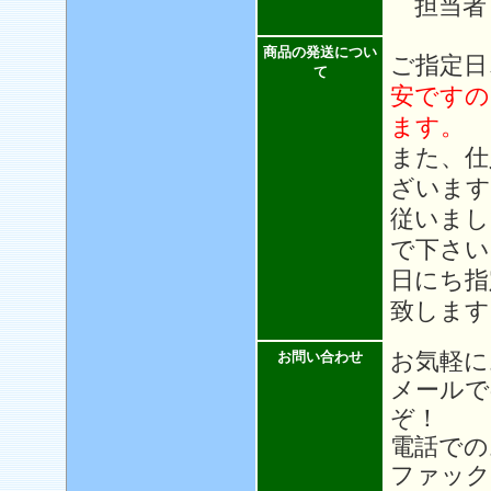
担当者
商品の発送につい
ご指定日
て
安ですの
ます。
また、仕
ざいます
従いまし
で下さい
日にち指
致します
お気軽に
お問い合わせ
メール
ぞ！
電話での
ファック