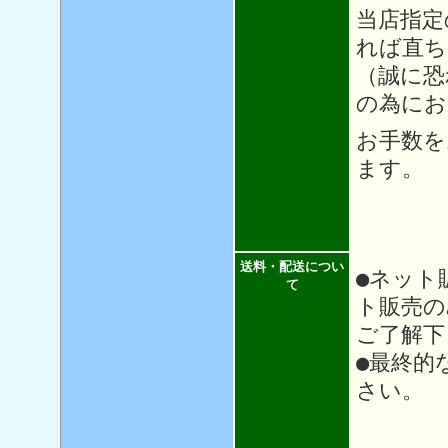
当店指定
れば直ち
（誠に恐
の為にお
お手数を
ます。
送料・配送につい
●ネット
て
ト販売の
ご了解下
●最終的
さい。